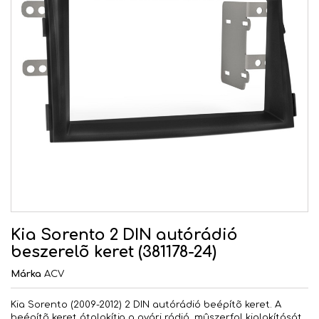
Kia Sorento 2 DIN autórádió
beszerelõ keret (381178-24)
Márka
ACV
Kia Sorento (2009-2012) 2 DIN autórádió beépítõ keret. A
beépítõ keret átalakítja a gyári rádió, mûszerfal kialakítását