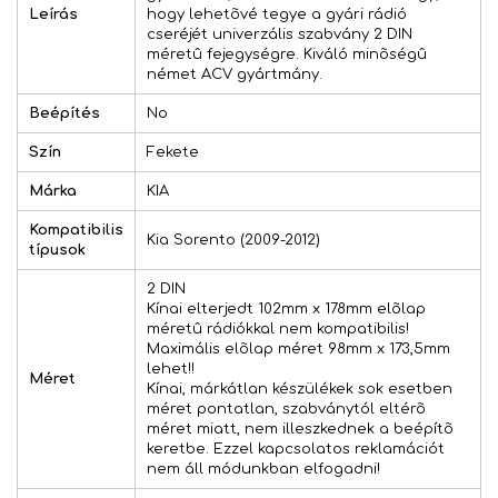
Leírás
hogy lehetõvé tegye a gyári rádió
cseréjét univerzális szabvány 2 DIN
méretû fejegységre. Kiváló minõségû
német ACV gyártmány.
Beépítés
No
Szín
Fekete
Márka
KIA
Kompatibilis
Kia Sorento (2009-2012)
típusok
2 DIN
Kínai elterjedt 102mm x 178mm elõlap
méretû rádiókkal nem kompatibilis!
Maximális elõlap méret 98mm x 173,5mm
lehet!!
Méret
Kínai, márkátlan készülékek sok esetben
méret pontatlan, szabványtól eltérõ
méret miatt, nem illeszkednek a beépítõ
keretbe. Ezzel kapcsolatos reklamációt
nem áll módunkban elfogadni!