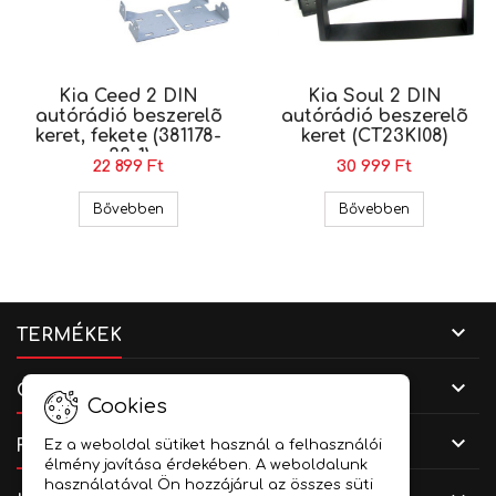
Kia Ceed 2 DIN
Kia Soul 2 DIN
autórádió beszerelõ
autórádió beszerelõ
keret, fekete (381178-
keret (CT23KI08)
33-1)
22 899 Ft
30 999 Ft
Kia Ceed 2 DIN autórádió beszerelõ keret, fekete 
Kia Soul 2 D
Bővebben
Bővebben

TERMÉKEK

CÉGADATOK
Cookies

FIÓKOD
Ez a weboldal sütiket használ a felhasználói
élmény javítása érdekében. A weboldalunk
használatával Ön hozzájárul az összes süti