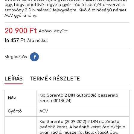
úgy, hogy lehetõvé tegye a gyári rádió cseréjét univerzális
szabvány 2 DIN méretû fejegységre. Kiváló minõségû német
ACV gyártmány.
20 900 Ft
Adóval együtt
16 457 Ft
Áfa nélkül
Megosztás
Megosztás
LEÍRÁS
TERMÉK RÉSZLETEI
Kia Sorento 2 DIN autórádió beszerelõ
Név
keret (381178-24)
Gyártó
ACV
Kia Sorento (2009-2012) 2 DIN autórádió
beépítõ keret. A beépítõ keret átalakítja a
gyári rádió, mûszerfal kialakítását úgy,