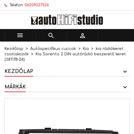
Telefon:
06209327326
×
×
×
Kívánságlistáim
Kívánságlista létrehozása
Bejelentkezés
add_circle_outline
Új lista létrehozása
Be kell jelentkezned a termékek kívánságlistába
Kívánságlista neve
történő mentéséhez.



Kezdőlap
Autóspecifikus cuccok
Kia
kia rádiókeret
Mégsem
Bejelentkezés
csatlakozók
Kia Sorento 2 DIN autórádió beszerelõ keret
Mégsem
Kívánságlista létrehozása
(381178-24)
KEZDŐLAP
MÁRKÁK