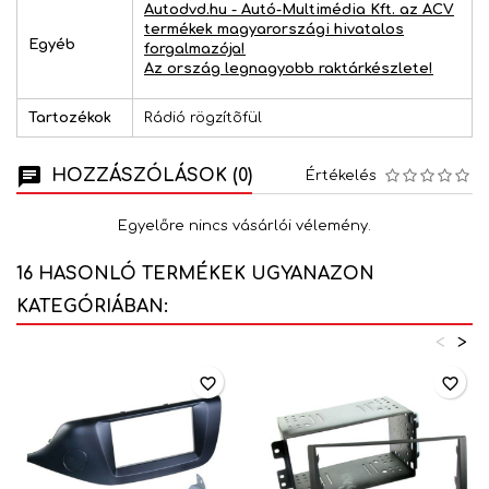
Autodvd.hu - Autó-Multimédia Kft. az ACV
termékek magyarországi hivatalos
Egyéb
forgalmazója!
Az ország legnagyobb raktárkészlete!
Tartozékok
Rádió rögzítõfül
HOZZÁSZÓLÁSOK (0)
Értékelés
Egyelőre nincs vásárlói vélemény.
16 HASONLÓ TERMÉKEK UGYANAZON
KATEGÓRIÁBAN:
<
>
favorite_border
favorite_border