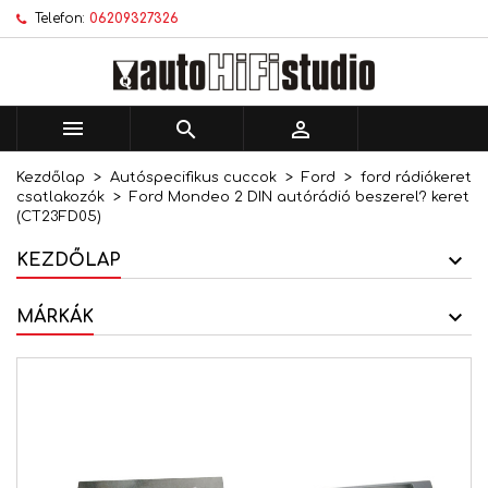
Telefon:
06209327326
×
×
×
Kívánságlistáim
Kívánságlista létrehozása
Bejelentkezés
add_circle_outline
Új lista létrehozása
Be kell jelentkezned a termékek kívánságlistába
Kívánságlista neve
történő mentéséhez.



Kezdőlap
Autóspecifikus cuccok
Ford
ford rádiókeret
Mégsem
Bejelentkezés
csatlakozók
Ford Mondeo 2 DIN autórádió beszerel? keret
Mégsem
Kívánságlista létrehozása
(CT23FD05)
KEZDŐLAP
MÁRKÁK