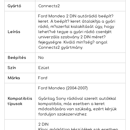
Gyártó
Connects2
Ford Mondeo 2 DIN autórádió beépít?
keret. A beépít? keret átalakítja a gyári
rádió, m?szerfal kialakítását úgy, hogy
Leírás
lehet?vé tegye a gyári rádió cseréjét
univerzális szabvány 2 DIN méret?
fejegységre. Kiváló min?ség? angol
Connects2 gyártmány.
Beépítés
No
Szín
Ezüst
Márka
Ford
Ford Mondeo (2004-2007)
Kompatibilis
Gyárilag Sony rádióval szerelt autókkal
típusok
kompatibilis, más esetben a keret
módosítására van szükség, ezért kérjük
forduljon szakszervizhez.
2 DIN
Kínai, márkátlan készülékek sok esetben