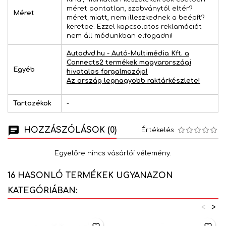
méret pontatlan, szabványtól eltér?
Méret
méret miatt, nem illeszkednek a beépít?
keretbe. Ezzel kapcsolatos reklamációt
nem áll módunkban elfogadni!
Autodvd.hu - Autó-Multimédia Kft. a
Connects2 termékek magyarországi
Egyéb
hivatalos forgalmazója!
Az ország legnagyobb raktárkészlete!
Tartozékok
-
HOZZÁSZÓLÁSOK (0)
Értékelés
Egyelőre nincs vásárlói vélemény.
16 HASONLÓ TERMÉKEK UGYANAZON
KATEGÓRIÁBAN:
<
>