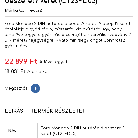
beszerel? keret (CT23FD05)
Márka
Connects2
Ford Mondeo 2 DIN autórádió beépít? keret. A beépít? keret
átalakítja a gyári rádió, m?szerfal kialakítását úgy, hogy
lehet?vé tegye a gyári rádió cseréjét univerzális szabvány 2
DIN méret? fejegységre. Kiváló min?ség? angol Connrcts2
gyártmány.
22 899 Ft
Adóval együtt
18 031 Ft
Áfa nélkül
Megosztás
Megosztás
LEÍRÁS
TERMÉK RÉSZLETEI
Ford Mondeo 2 DIN autórádió beszerel?
Név
keret (CT23FD05)