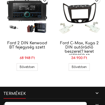
favorite_border
favorite_border
Ford 2 DIN Kenwood
Ford C-Max, Kuga 2
BT fejegység szett
DIN autórádió
beszerel? keret
(CT23FD41)
68 948 Ft
34 900 Ft
Ford 2 DIN Kenwood BT fejegység szett
Ford C-Max,
Bővebben
Bővebben

TERMÉKEK