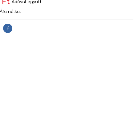
 Ft
Adóval együtt
Áfa nélkül
Megosztás
s