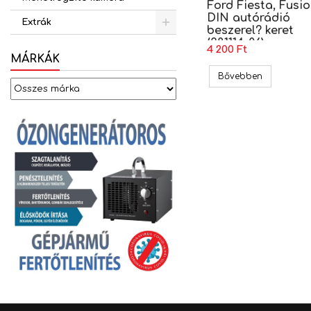
Ford Fiesta, Fusio
DIN autórádió
Extrák
beszerel? keret
(381114-06)
4 200 Ft
MÁRKÁK
Ford Fiesta
Bővebben