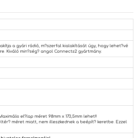
akítja a gyári rádió, m?szerfal kialakítását úgy, hogy lehet?vé
égre. Kiváló min?ség? angol Connects2 gyártmány.
 Maximális el?lap méret 98mm x 173,5mm lehet!!
ltér? méret miatt, nem illeszkednek a beépít? keretbe. Ezzel