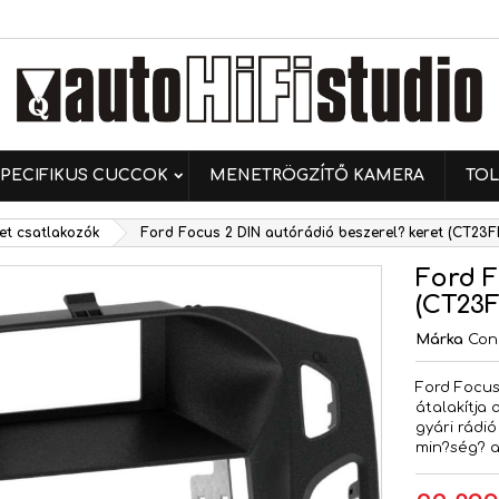
ívánságlistáim
ívánságlista létrehozása
ejelentkezés
Új lista létrehozása
 kell jelentkezned a termékek kívánságlistába történő
vánságlista neve
ntéséhez.
PECIFIKUS CUCCOK
MENETRÖGZÍTŐ KAMERA
TOL
Mégsem
Bejelentkezé
ret csatlakozók
Ford Focus 2 DIN autórádió beszerel? keret (CT23F
Mégsem
Kívánságlista létrehozás
Ford F
(CT23F
Márka
Con
Ford Focus 
átalakítja 
gyári rádió
min?ség? 