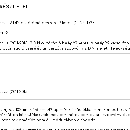
RÉSZLETEI
ocus 2 DIN autórádió beszerel? keret (CT23FD28)
cts2
cus (2011-2015) 2 DIN autórádió beépít? keret. A beépít? keret átal
a gyári rádió cseréjét univerzális szabvány 2 DIN méret? fejegys
cus (2011-2015)
elterjedt 102mm x 178mm el?lap méret? rádiókkal nem kompatibilis!
 márkátlan készülékek sok esetben méret pontatlan, szabványtól e
latos reklamációt nem áll módunkban elfogadni!