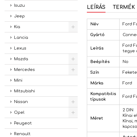
Isuzu
LEÍRÁS
TERMÉK 
Jeep
Név
Ford F
Kia
Gyártó
Conne
Lancia
Ford Fo
Leírás
Lexus
tegye 
Mazda
Beépítés
No
Mercedes
Szín
Fekete
Mini
Márka
Ford
Mitsubishi
Kompatibilis
Ford Fo
típusok
Nissan
2 DIN
Opel
Kínai 
Méret
Kínai,
Peugeot
kapcso
Renault