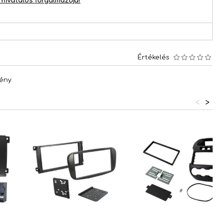
hivatalos forgalmazója!
Értékelés
ény.
<
>