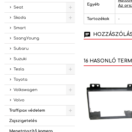
Autodv
Egyéb
Az ors
Seat
Skoda
Tartozékok
-
Smart
HOZZÁSZÓLÁSO
SsangYoung
Subaru
Suzuki
16 HASONLÓ TER
Tesla
Toyota
Volkswagen
Volvo
Traffipax védelem
Zajszigetelés
Menetrögzítő kamera