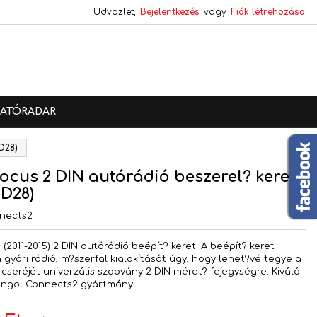
Üdvözlet,
Bejelentkezés
vagy
Fiók létrehozása
×
×
×
ATÓRADAR
s
D28)
a
ocus 2 DIN autórádió beszerel? keret
D28)
nects2
(2011-2015) 2 DIN autórádió beépít? keret. A beépít? keret
a gyári rádió, m?szerfal kialakítását úgy, hogy lehet?vé tegye a
 cseréjét univerzális szabvány 2 DIN méret? fejegységre. Kiváló
angol Connects2 gyártmány.