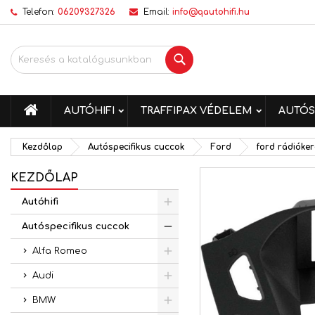
Telefon:
06209327326
Email:
info@qautohifi.hu
K
K
B
Keresés
add_circle_outline
Be
Kí
me
KEZDŐLAP
AUTÓHIFI
TRAFFIPAX VÉDELEM
AUTÓS
Kezdőlap
Autóspecifikus cuccok
Ford
ford rádióke
KEZDŐLAP
Autóhifi
Autóspecifikus cuccok
Alfa Romeo
Audi
BMW