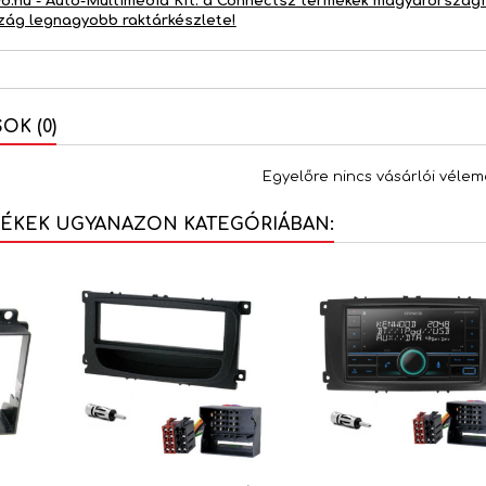
d.hu - Autó-Multimédia Kft. a Connects2 termékek magyarországi 
zág legnagyobb raktárkészlete!
K (0)
Egyelőre nincs vásárlói vélem
MÉKEK UGYANAZON KATEGÓRIÁBAN: