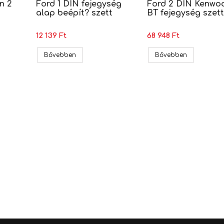
n 2
Ford 1 DIN fejegység
Ford 2 DIN Kenwo
alap beépít? szett
BT fejegység szett
12 139 Ft
68 948 Ft
, Fusion 2 DIN autórádió beszerel? keret (381114-06)
Ford 1 DIN fejegység alap beépít? szett
Ford 2 DIN 
Bővebben
Bővebben