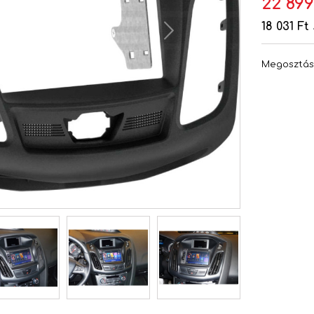
22 899
18 031 Ft
Megosztá