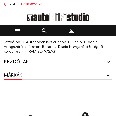
Telefon:
06209327326
×
×
×
Kívánságlistáim
Kívánságlista létrehozása
Bejelentkezés
add_circle_outline
Új lista létrehozása
Be kell jelentkezned a termékek kívánságlistába
Kívánságlista neve
történő mentéséhez.



Kezdőlap
Autóspecifikus cuccok
Dacia
dacia
Mégsem
Bejelentkezés
hangszóró
Nissan, Renault, Dacia hangszóró beépítõ
Mégsem
Kívánságlista létrehozása
keret, 165mm (RAM-20.497.2/K)
KEZDŐLAP
MÁRKÁK