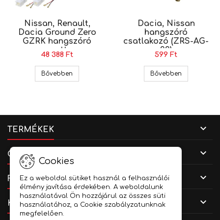
Nissan, Renault,
Dacia, Nissan
Dacia Ground Zero
hangszóró
GZRK hangszóró
csatlakozó (ZRS-AG-
szett
22)
48 388 Ft
599 Ft
Nissan, Renault, Dacia Ground Zero GZRK hang
Dacia, Niss
Bővebben
Bővebben

TERMÉKEK

CÉGADATOK
Cookies

FIÓKOD
Ez a weboldal sütiket használ a felhasználói
élmény javítása érdekében. A weboldalunk
használatával Ön hozzájárul az összes süti

KAPCSOLAT
használatához, a Cookie szabályzatunknak
megfelelően.