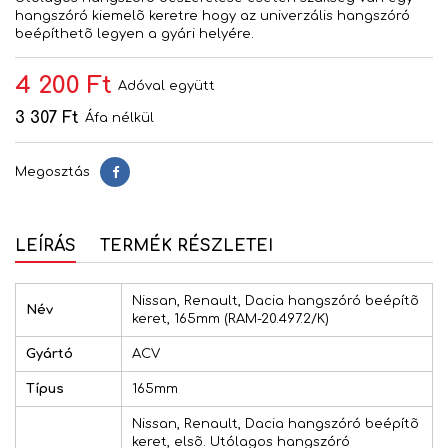
hangszóró kiemelõ keretre hogy az univerzális hangszóró
beépíthetõ legyen a gyári helyére.
4 200 Ft
Adóval együtt
3 307 Ft
Áfa nélkül
Megosztás
Megosztás
LEÍRÁS
TERMÉK RÉSZLETEI
Nissan, Renault, Dacia hangszóró beépítõ
Név
keret, 165mm (RAM-20.497.2/K)
Gyártó
ACV
Típus
165mm
Nissan, Renault, Dacia hangszóró beépítõ
keret, elsõ. Utólagos hangszóró