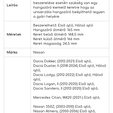
beszerelése esetén szükség van egy
Leírás
hangszóró kiemelõ keretre hogy az
univerzális hangszóró beépíthetõ legyen
a gyári helyére.
Beszerelhetõ: Elsõ ajtó, Hátsó ajtó
Hangszóró átmérõ: 165 mm
Méretek
Keret belsõ átmérõ: 148,5 mm
Keret külsõ átmérõ 166 mm
Keret magasság: 24,5 mm
Márka
Nissan
Dacia Dokker, (2012-2021) Elsõ ajtó,
Dacia Duster, II (2018-2024) Elsõ ajtó, Hátsó
ajtó,
Dacia Lodgy, (2012-2022) Elsõ ajtó, Hátsó
ajtó,
Dacia Logan, II (2012-2020) Elsõ ajtó,
Dacia Sandero, II (2012-2020) Elsõ ajtó,
Mercedes Citan, W420 (2021-) Elsõ ajtó,
Nissan 350Z, (2003-2010) Elsõ ajtó,
Nissan Almera, (2000-2006) Elsõ ajtó,