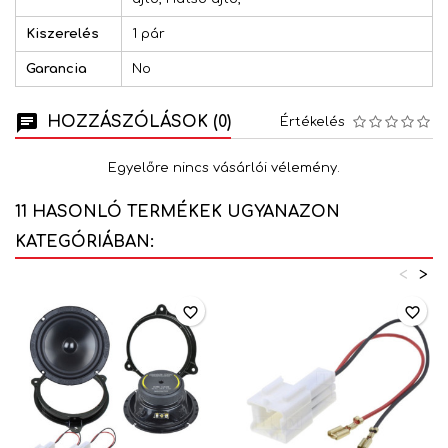
Kiszerelés
1 pár
Garancia
No
HOZZÁSZÓLÁSOK (0)
Értékelés
Egyelőre nincs vásárlói vélemény.
11 HASONLÓ TERMÉKEK UGYANAZON
KATEGÓRIÁBAN:
<
>
favorite_border
favorite_border