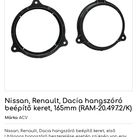
Nissan, Renault, Dacia hangszóró
beépítõ keret, 165mm (RAM-20.497.2/K)
Márka
ACV
Nissan, Renault, Dacia hangszóró beépítõ keret, elsõ.
Utólagos hangszóró beszerelése esetén szükség van egy