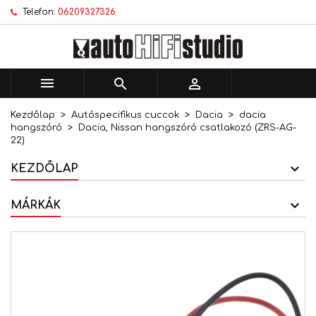
Telefon:
06209327326
×
×
×
Kívánságlistáim
Kívánságlista létrehozása
Bejelentkezés
add_circle_outline
Új lista létrehozása
Be kell jelentkezned a termékek kívánságlistába
Kívánságlista neve
történő mentéséhez.



Kezdőlap
Autóspecifikus cuccok
Dacia
dacia
Mégsem
Bejelentkezés
hangszóró
Dacia, Nissan hangszóró csatlakozó (ZRS-AG-
Mégsem
Kívánságlista létrehozása
22)
KEZDŐLAP
MÁRKÁK