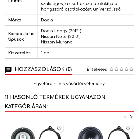
Leírás
szükséges, a csatlakozó átalakítja a
hangszóró csatlakozást univerzálissá.
Márka
Dacia
Dacia Lodgy (2012-)
Kompatibilis
Nissan Note (2013-)
típusok
Nissan Murano
Kiszerelés
1 db
HOZZÁSZÓLÁSOK (0)
Értékelés
Egyelőre nincs vásárlói vélemény.
11 HASONLÓ TERMÉKEK UGYANAZON
KATEGÓRIÁBAN:
<
>
favorite_border
favorite_border