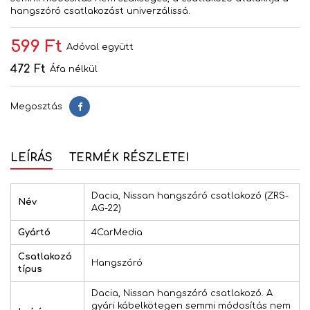
hangszóró csatlakozást univerzálissá.
599 Ft
Adóval együtt
472 Ft
Áfa nélkül
Megosztás
Megosztás
LEÍRÁS
TERMÉK RÉSZLETEI
Dacia, Nissan hangszóró csatlakozó (ZRS-
Név
AG-22)
Gyártó
4CarMedia
Csatlakozó
Hangszóró
típus
Dacia, Nissan hangszóró csatlakozó. A
gyári kábelkötegen semmi módosítás nem