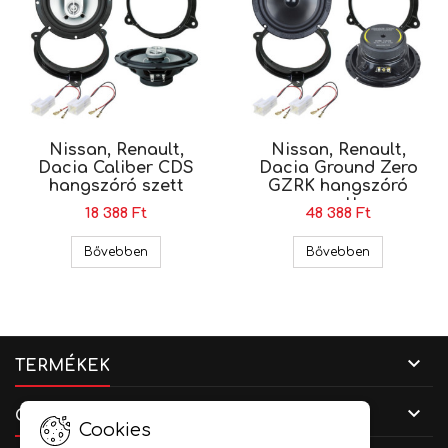
Nissan, Renault,
Nissan, Renault,
Dacia Caliber CDS
Dacia Ground Zero
hangszóró szett
GZRK hangszóró
szett
18 388 Ft
48 388 Ft
Nissan, Renault, Dacia Caliber CDS hangszóró 
Nissan, Ren
Bővebben
Bővebben

TERMÉKEK

CÉGADATOK
Cookies