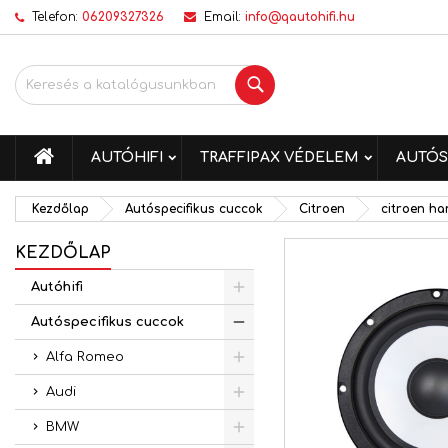
Telefon:
06209327326
Email:
info@qautohifi.hu
K
K
B
Keresés
add_circle_outline
Be
Kí
me
KEZDŐLAP
AUTÓHIFI
TRAFFIPAX VÉDELEM
AUTÓS
Kezdőlap
Autóspecifikus cuccok
Citroen
citroen h
KEZDŐLAP
Autóhifi
Autóspecifikus cuccok
Alfa Romeo
Audi
BMW