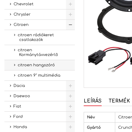
Chevrolet
Chrysler
Citroen
citroen rádiókeret
csatlakozók
citroen
Kormánytávvezérlõ
citroen hangszóró
citroen 9" multimédia
Dacia
Daewoo
LEÍRÁS
TERMÉK 
Fiat
Ford
Név
Citroe
Honda
Gyártó
Crunc