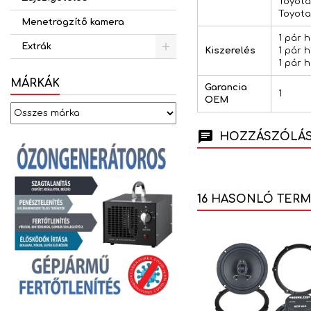
Toyota 
Toyota 
Menetrögzítő kamera
1 pár 
Extrák
Kiszerelés
1 pár 
1 pár 
MÁRKÁK
Garancia
1
OEM
HOZZÁSZÓLÁSO
16 HASONLÓ TER