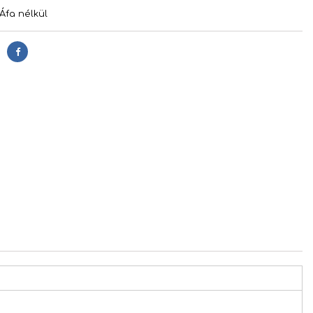
Áfa nélkül
Megosztás
s