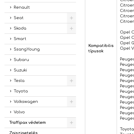
Citroen
Renault
Citroen
Citroen
Seat
Citroen
Skoda
Opel Co
Opel Co
Smart
Opel Gr
Kompatibilis
Opel Vi
SsangYoung
típusok
Peugeot
Subaru
Peugeot
Peugeot
Suzuki
Peugeot
Peugeot
Tesla
Peugeot
Toyota
Peugeot
Peugeot
Volkswagen
Peugeot
Peugeot
Volvo
Peugeot
Peugeot
Traffipax védelem
Toyota
Zajszigetelés