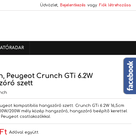
Üdvözlet,
Bejelentkezés
vagy
Fiók létrehozása
×
×
×
ATÓRADAR
s
a
n, Peugeot Crunch GTi 6.2W
óró szett
nch
eugeot kompatibilis hangszóró szett. Crunch GTi 6.2W 16,5cm
00W/200W mély közép hangszóró, hangszóró beépítõ kerettel
, Peugeot csatlakozókkal.
 Ft
Adóval együtt