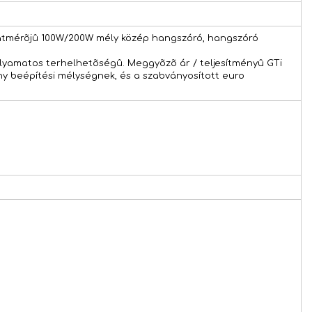
m átmérõjû 100W/200W mély közép hangszóró, hangszóró
olyamatos terhelhetõségû. Meggyõzõ ár / teljesítményû GTi
y beépítési mélységnek, és a szabványosított euro