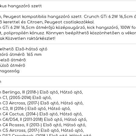
ikus hangszóró szett
n, Peugeot kompatibilis hangszóró szett. Crunch GTi 6.2W 16,5c
õ kerettel és Citroen, Peugeot csatlakozókkal.
 GTi 6.2W 16,5cm átmérõjû középsugárzó, kick hangszóró, 100W f
t, polipropilén kónusz. Könnyen beépíthetõ köszönhetõen a vékon
ak.Közvetlen raktárkészlet!
elhetõ: Elsõ-hátsó ajtó
óró átmérõ: 165 mm
belsõ átmérõ:
külsõ átmérõ
magasság:
n
 Berlingo, III (2018-) Elsõ ajtó, Hátsó ajtó,
 C1, (2005-2014) Elsõ ajtó,
 C3 Aircross, (2017-) Elsõ ajtó, Hátsó ajtó,
 C3, III (2016-) Elsõ ajtó, Hátsó ajtó,
 C4 Cactus, (2014-) Elsõ ajtó, Hátsó ajtó,
 C4/DS4, II (2011-2018) Elsõ ajtó, Hátsó ajtó,
 C4 Picasso, II (2013-) Elsõ ajtó, Hátsó ajtó,
 C5 Aircross, (2017-) Elsõ ajtó, Hátsó ajtó,
 DS3 Crossback, (2018-) Elsõ ajtó, Hátsó ajtó,