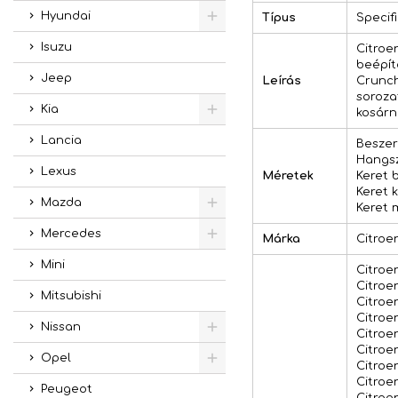
Hyundai
Típus
Specif
Isuzu
Citroe
beépít
Jeep
Leírás
Crunch
soroza
Kia
kosárn
Lancia
Beszer
Hangsz
Lexus
Méretek
Keret 
Keret 
Mazda
Keret 
Mercedes
Márka
Citroe
Mini
Citroen
Citroen
Mitsubishi
Citroen
Citroen
Nissan
Citroen
Citroen
Opel
Citroen
Citroen
Peugeot
Citroen