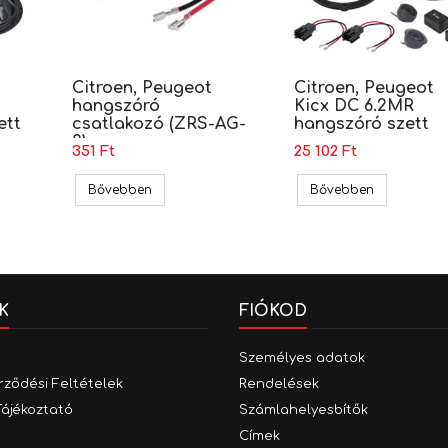
Citroen, Peugeot
Citroen, Peugeot
hangszóró
Kicx DC 6.2MR
ett
csatlakozó (ZRS-AG-
hangszóró szett
3)
351 Ft
25 102 Ft
eugeot Ground Zero GZIF 65X hangszóró szett
Citroen, Peugeot hangszóró csatlakozó (ZRS-A
Citroen, Pe
Bővebben
Bővebben
K
FIÓKOD
Személyes adatok
rződési Feltételek
Rendelések
Tájékoztató
Számlahelyesbítők
Címek