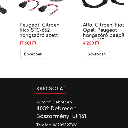
Peugeot, Citroen
Alfa, Citroen, Fiat,
Kicx STC-652
Opel, Peugeot
hangszóró szett
hangszóró beépítõ
keret, 165mm
17 601 Ft
4 200 Ft
(CT25VX06)
G-3)
ugeot Kicx DC 6.2MR hangszóró szett
Peugeot, Citroen Kicx STC-652 hangszóró szett
Alfa, Citroe
Bővebben
Bővebben
KAPCSOLAT
Autóhifi Debrecen
4032 Debrecen
Böszörményi út 151.
Telefon:
06209327326