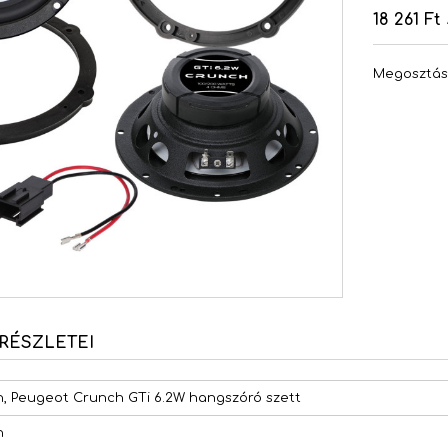
18 261 Ft
Megosztá
RÉSZLETEI
n, Peugeot Crunch GTi 6.2W hangszóró szett
h