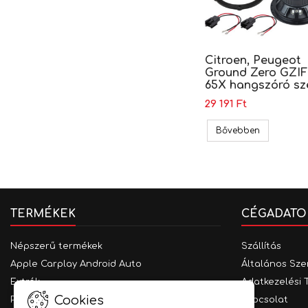
Citroen, Peugeot
Ground Zero GZIF
65X hangszóró sz
29 191 Ft
Citroen, P
Bővebben
TERMÉKEK
CÉGADATO
Népszerű termékek
Szállítás
Apple Carplay Android Auto
Általános Sze
Extrák
Adatkezelési 
Cookies
Parkolást segítő rendszerek
Kapcsolat