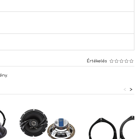
Értékelés
ény.
<
>