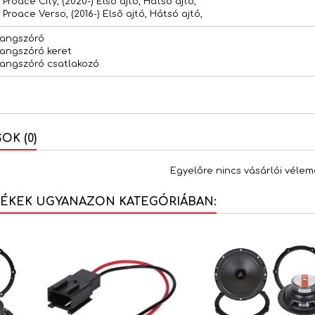
Proace City, (2020-) Elsõ ajtó, Hátsó ajtó,
Proace Verso, (2016-) Elsõ ajtó, Hátsó ajtó,
hangszóró
hangszóró keret
hangszóró csatlakozó
K (0)
Egyelőre nincs vásárlói vélem
MÉKEK UGYANAZON KATEGÓRIÁBAN: