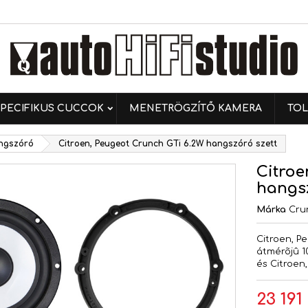
ívánságlistáim
ívánságlista létrehozása
ejelentkezés
Új lista létrehozása
 kell jelentkezned a termékek kívánságlistába történő
vánságlista neve
ntéséhez.
PECIFIKUS CUCCOK
MENETRÖGZÍTŐ KAMERA
TOL
Mégsem
Bejelentkezé
angszóró
Citroen, Peugeot Crunch GTi 6.2W hangszóró szett
Mégsem
Kívánságlista létrehozás
Citroe
hangsz
Márka
Cru
Citroen, P
átmérõjû 1
és Citroen
23 191