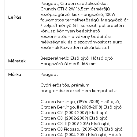
Peugeot, Citroen csatlakozókkal.
Crunch GTi 6.2W 16,5cm átmérõjû
középsugárzó, kick hangszóró, 100W
Leírás
folyamatos terhelhetõségû. Meggyõzõ ár
/ teljesítményû GTi sorozat, polipropilén
kónusz. Könnyen beépíthetõ
köszönhetõen a vékony beépítési
mélységnek, és a szabványosított euro
kosárnak.Közvetlen raktárkészlet!
Beszerelhetõ: Elsõ ajtó, Hátsó ajtó
Méretek
Hangszóró átmérõ: 165 mm
Márka
Peugeot
Gyári erõsítõs, prémium
hangrendszerekkel nem kompatibilis!
Citroen Berlingo, (1996-2008) Elsõ ajtó,
Citroen Berlingo, II (2008-2018) Elsõ ajtó,
Citroen C2, (2003-2009) Elsõ ajtó,
Citroen C3, (2002-2009) Elsõ ajtó,
Citroen C3, II (2009-2016) Elsõ ajtó,
Citroen C3 Picasso, (2009-2017) Elsõ ajtó,
Citroen C4, (2004-2010) Elsõ ajtó, Hátsó