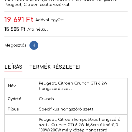
Peugeot, Citroen csatlakozókkal.
19 691 Ft
Adóval együtt
15 505 Ft
Áfa nélkül
Megosztás
Megosztás
LEÍRÁS
TERMÉK RÉSZLETEI
Peugeot, Citroen Crunch GTi 6.2W
Név
hangszóró szett
Gyártó
Crunch
Típus
Specifikus hangszóró szett
Peugeot, Citroen kompatibilis hangszóró
szett. Crunch GTi 6.2W 16,5cm átmérõjû
100W/200W mély közép hangszóró