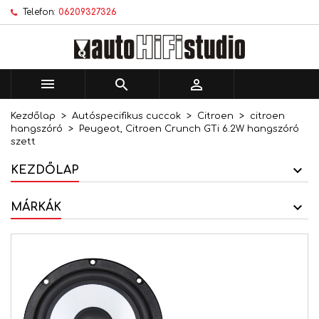
Telefon:
06209327326
×
×
×
Kívánságlistáim
Kívánságlista létrehozása
Bejelentkezés
add_circle_outline
Új lista létrehozása
Be kell jelentkezned a termékek kívánságlistába
Kívánságlista neve
történő mentéséhez.



Kezdőlap
Autóspecifikus cuccok
Citroen
citroen
Mégsem
Bejelentkezés
hangszóró
Peugeot, Citroen Crunch GTi 6.2W hangszóró
Mégsem
Kívánságlista létrehozása
szett
KEZDŐLAP
MÁRKÁK