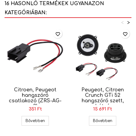
16 HASONLÓ TERMÉKEK UGYANAZON
KATEGÓRIÁBAN:
<
>
favorite_border
favorite_border
Citroen, Peugeot
Peugeot, Citroen
hangszóró
Crunch GTi 52
csatlakozó (ZRS-AG-
hangszóró szett,
3)
hátsó
351 Ft
15 691 Ft
Citroen, Peugeot hangszóró csatlakozó (ZRS-AG
Peugeot, Cit
Bővebben
Bővebben