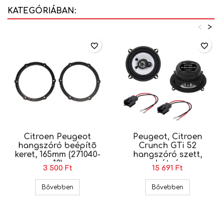
KATEGÓRIÁBAN:
<
>
favorite_border
favorite_border
Citroen Peugeot
Peugeot, Citroen
hangszóró beépítõ
Crunch GTi 52
keret, 165mm (271040-
hangszóró szett,
10)
hátsó
3 500 Ft
15 691 Ft
Citroen Peugeot hangszóró beépítõ keret, 165mm
Peugeot, Cit
Bővebben
Bővebben