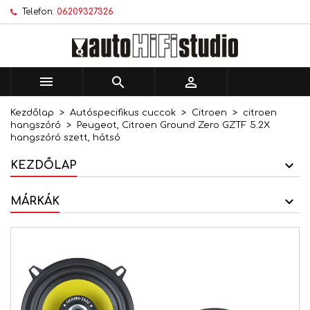
Telefon:
06209327326
×
×
×
Kívánságlistáim
Kívánságlista létrehozása
Bejelentkezés
add_circle_outline
Új lista létrehozása
Be kell jelentkezned a termékek kívánságlistába
Kívánságlista neve
történő mentéséhez.



Kezdőlap
Autóspecifikus cuccok
Citroen
citroen
Mégsem
Bejelentkezés
hangszóró
Peugeot, Citroen Ground Zero GZTF 5.2X
Mégsem
Kívánságlista létrehozása
hangszóró szett, hátsó
KEZDŐLAP
MÁRKÁK