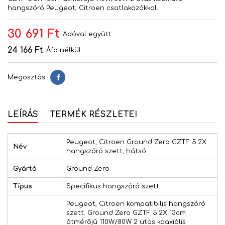
hangszóró Peugeot, Citroen csatlakozókkal.
30 691 Ft
Adóval együtt
24 166 Ft
Áfa nélkül
Megosztás
Megosztás
LEÍRÁS
TERMÉK RÉSZLETEI
Peugeot, Citroen Ground Zero GZTF 5.2X
Név
hangszóró szett, hátsó
Gyártó
Ground Zero
Típus
Specifikus hangszóró szett
Peugeot, Citroen kompatibilis hangszóró
szett. Ground Zero GZTF 5.2X 13cm
átmérõjû 110W/80W 2 utas koaxiális