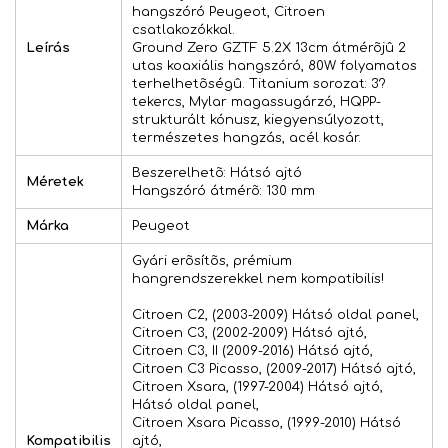
hangszóró Peugeot, Citroen
csatlakozókkal.
Leírás
Ground Zero GZTF 5.2X 13cm átmérõjû 2
utas koaxiális hangszóró, 80W folyamatos
terhelhetõségû. Titanium sorozat: 3?
tekercs, Mylar magassugárzó, HQPP-
strukturált kónusz, kiegyensúlyozott,
természetes hangzás, acél kosár.
Beszerelhetõ: Hátsó ajtó
Méretek
Hangszóró átmérõ: 130 mm
Márka
Peugeot
Gyári erõsítõs, prémium
hangrendszerekkel nem kompatibilis!
Citroen C2, (2003-2009) Hátsó oldal panel,
Citroen C3, (2002-2009) Hátsó ajtó,
Citroen C3, II (2009-2016) Hátsó ajtó,
Citroen C3 Picasso, (2009-2017) Hátsó ajtó,
Citroen Xsara, (1997-2004) Hátsó ajtó,
Hátsó oldal panel,
Citroen Xsara Picasso, (1999-2010) Hátsó
Kompatibilis
ajtó,