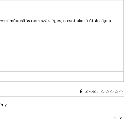
semmi módosítás nem szükséges, a csatlakozó átalakítja a
Értékelés
ény.
<
>