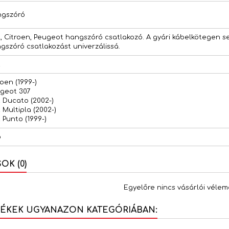
gszóró
t, Citroen, Peugeot hangszóró csatlakozó. A gyári kábelkötegen 
gszóró csatlakozást univerzálissá.
t
roen (1999-)
geot 307
t Ducato (2002-)
t Multipla (2002-)
t Punto (1999-)
b
K (0)
Egyelőre nincs vásárlói vélem
MÉKEK UGYANAZON KATEGÓRIÁBAN: