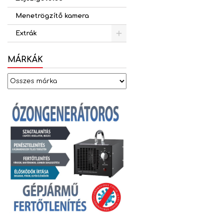
Menetrögzítő kamera
Extrák
MÁRKÁK