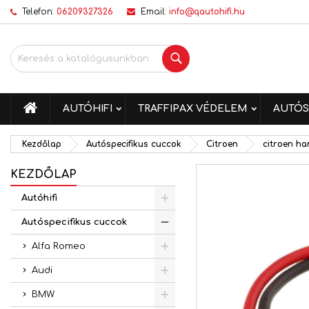
Telefon:
06209327326
Email:
info@qautohifi.hu
K
K
B
Keresés
add_circle_outline
Be
Kí
me
KEZDŐLAP
AUTÓHIFI
TRAFFIPAX VÉDELEM
AUTÓS
Kezdőlap
Autóspecifikus cuccok
Citroen
citroen h
KEZDŐLAP
Autóhifi
Autóspecifikus cuccok
Alfa Romeo
Audi
BMW