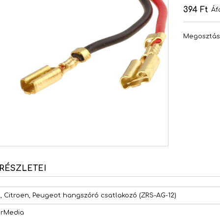
394 Ft
Áf
Megosztá
RÉSZLETEI
t, Citroen, Peugeot hangszóró csatlakozó (ZRS-AG-12)
rMedia