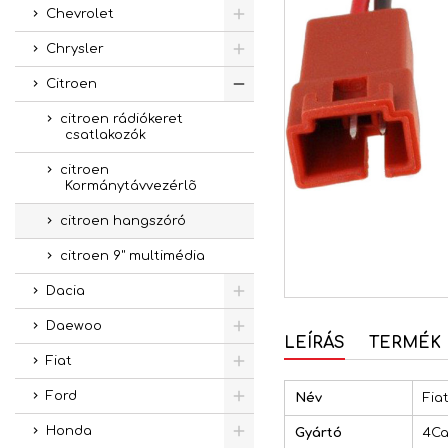
Chevrolet
Chrysler
Citroen
citroen rádiókeret
csatlakozók
citroen
Kormánytávvezérlõ
citroen hangszóró
citroen 9" multimédia
Dacia
Daewoo
LEÍRÁS
TERMÉK 
Fiat
Ford
Név
Fia
Honda
Gyártó
4Ca