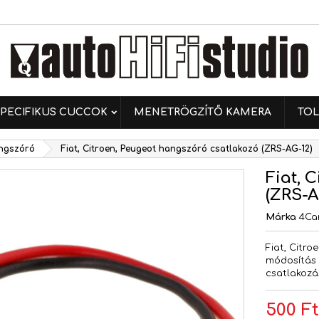
ívánságlistáim
ívánságlista létrehozása
ejelentkezés
Új lista létrehozása
 kell jelentkezned a termékek kívánságlistába történő
vánságlista neve
ntéséhez.
PECIFIKUS CUCCOK
MENETRÖGZÍTŐ KAMERA
TOL
Mégsem
Bejelentkezé
angszóró
Fiat, Citroen, Peugeot hangszóró csatlakozó (ZRS-AG-12)
Mégsem
Kívánságlista létrehozás
Fiat, 
(ZRS-A
Márka
4Ca
Fiat, Citr
módosítás 
csatlakozás
500 F