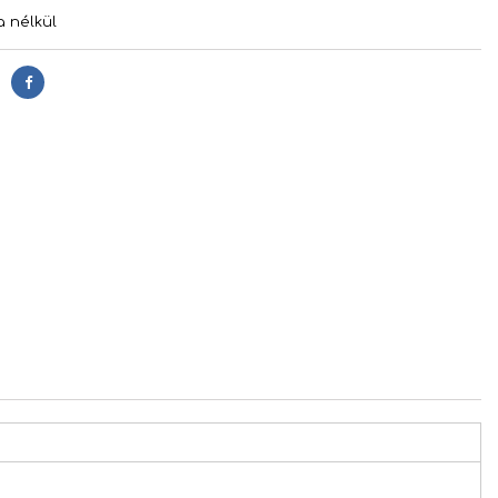
a nélkül
Megosztás
s