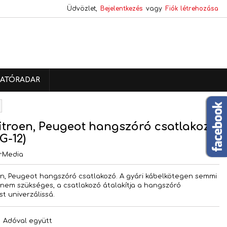
Üdvözlet,
Bejelentkezés
vagy
Fiók létrehozása
×
×
×
ATÓRADAR
s
a
Citroen, Peugeot hangszóró csatlakozó
G-12)
rMedia
oen, Peugeot hangszóró csatlakozó. A gyári kábelkötegen semmi
nem szükséges, a csatlakozó átalakítja a hangszóró
t univerzálissá.
t
Adóval együtt