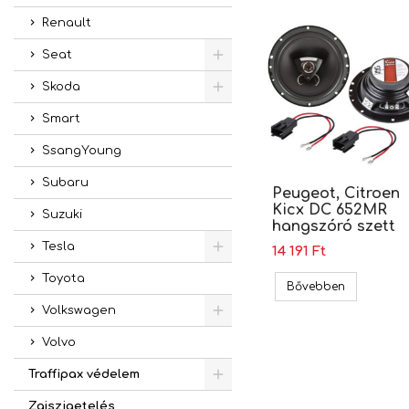
Renault
Seat
Skoda
Smart
SsangYoung
Subaru
Peugeot, Citroen
Kicx DC 652MR
Suzuki
hangszóró szett
Tesla
14 191 Ft
Toyota
Peugeot, C
Bővebben
Volkswagen
Volvo
Traffipax védelem
Zajszigetelés