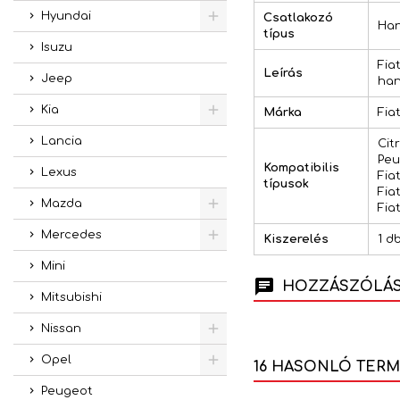
Hyundai
Csatlakozó
Han
típus
Isuzu
Fia
Leírás
Jeep
han
Kia
Márka
Fia
Lancia
Cit
Peu
Kompatibilis
Lexus
Fia
típusok
Fia
Mazda
Fia
Mercedes
Kiszerelés
1 d
Mini
HOZZÁSZÓLÁSO
Mitsubishi
Nissan
Opel
16 HASONLÓ TER
Peugeot