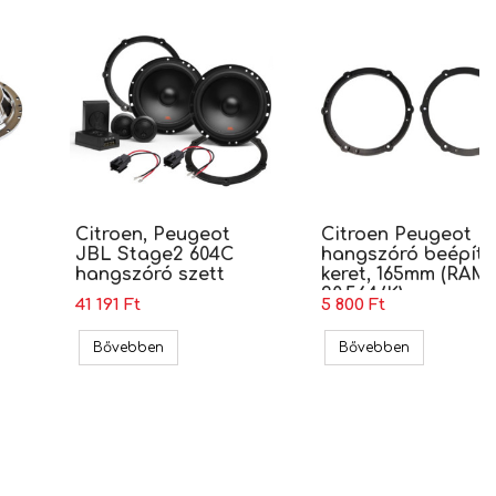
Citroen, Peugeot
Citroen Peugeot
JBL Stage2 604C
hangszóró beépítõ
hangszóró szett
keret, 165mm (RAM-
20.564/K)
41 191 Ft
5 800 Ft
tt
troen Kicx STC-652 hangszóró szett
Citroen, Peugeot JBL Stage2 604C hangszóró s
Citroen Peu
Bővebben
Bővebben