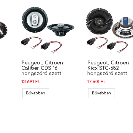
Peugeot, Citroen
Peugeot, Citroen
Caliber CDS 16
Kicx STC-652
hangszóró szett
hangszóró szett
13 691 Ft
17 601 Ft
itroen Kicx DC 652MR hangszóró szett
Peugeot, Citroen Caliber CDS 16 hangszóró sze
Peugeot, Ci
Bővebben
Bővebben