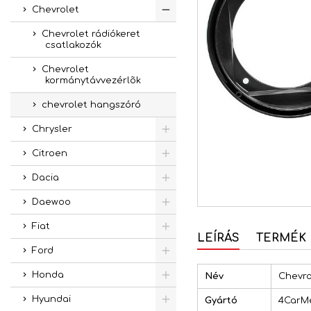
Chevrolet
Chevrolet rádiókeret
csatlakozók
Chevrolet
kormánytávvezérlõk
chevrolet hangszóró
Chrysler
Citroen
Dacia
Daewoo
Fiat
LEÍRÁS
TERMÉK 
Ford
Honda
Név
Chevro
Hyundai
Gyártó
4CarM