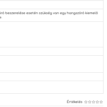
zóró beszerelése esetén szükség van egy hangszóró kiemelõ
e.
Értékelés