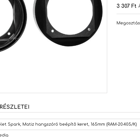
3 307 Ft
Megosztá
RÉSZLETEI
let Spark, Matiz hangszóró beépítõ keret, 165mm (RAM-20.405/K)
edia