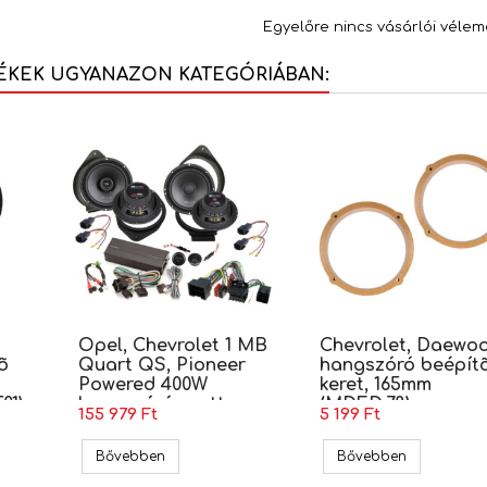
Egyelőre nincs vásárlói vélem
ÉKEK UGYANAZON KATEGÓRIÁBAN:
Opel, Chevrolet 1 MB
Chevrolet, Daewo
õ
Quart QS, Pioneer
hangszóró beépít
Powered 400W
keret, 165mm
01)
hangszóró szett
(MDF.D.78)
155 979 Ft
5 199 Ft
Captiva hangszóró beépítõ keret, 165mm (MDF.CHEVROLET01)
Opel, Chevrolet 1 MB Quart QS, Pioneer Powe
Chevrolet, 
Bővebben
Bővebben