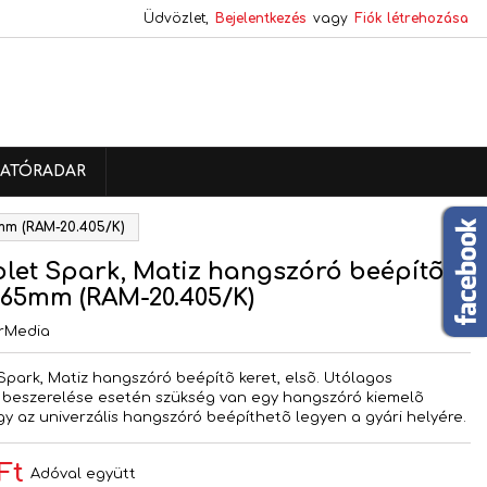
Üdvözlet,
Bejelentkezés
vagy
Fiók létrehozása
×
×
×
ATÓRADAR
s
5mm (RAM-20.405/K)
a
let Spark, Matiz hangszóró beépítõ
 165mm (RAM-20.405/K)
rMedia
Spark, Matiz hangszóró beépítõ keret, elsõ. Utólagos
 beszerelése esetén szükség van egy hangszóró kiemelõ
gy az univerzális hangszóró beépíthetõ legyen a gyári helyére.
Ft
Adóval együtt