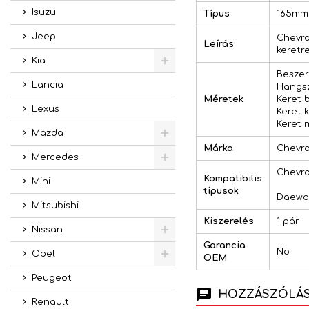
Isuzu
Típus
165mm
Jeep
Chevro
Leírás
keretr
Kia
Beszer
Lancia
Hangsz
Méretek
Keret 
Lexus
Keret 
Keret 
Mazda
Márka
Chevro
Mercedes
Chevro
Kompatibilis
Mini
típusok
Daewoo
Mitsubishi
Kiszerelés
1 pár
Nissan
Garancia
No
Opel
OEM
Peugeot
HOZZÁSZÓLÁSO
Renault