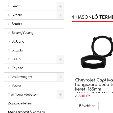
Seat
Skoda
4 HASONLÓ TERM
Smart
SsangYoung
Subaru
Suzuki
Tesla
Toyota
Volkswagen
Chevrolet Captiva
hangszóró beépít
Volvo
keret, 165mm
(MDF.CHEVROLET
Traffipax védelem
6 500 Ft
Zajszigetelés
Chevrolet 
Bővebben
Menetrögzítő kamera