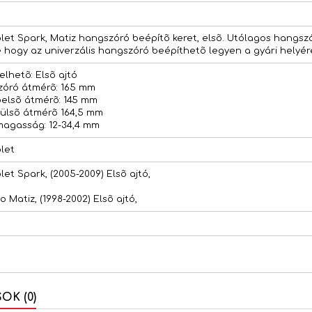
let Spark, Matiz hangszóró beépítõ keret, elsõ. Utólagos hangs
e hogy az univerzális hangszóró beépíthetõ legyen a gyári helyér
elhetõ: Elsõ ajtó
óró átmérõ: 165 mm
belsõ átmérõ: 145 mm
külsõ átmérõ 164,5 mm
magasság: 12-34,4 mm
let
let Spark, (2005-2009) Elsõ ajtó,
 Matiz, (1998-2002) Elsõ ajtó,
K (0)