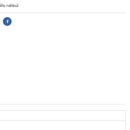
Áfa nélkül
Megosztás
s