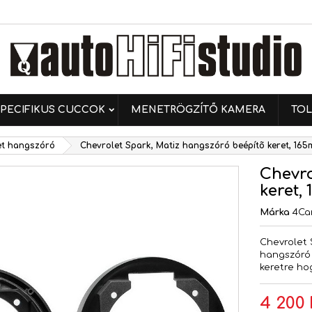
ívánságlistáim
ívánságlista létrehozása
ejelentkezés
Új lista létrehozása
 kell jelentkezned a termékek kívánságlistába történő
vánságlista neve
ntéséhez.
PECIFIKUS CUCCOK
MENETRÖGZÍTŐ KAMERA
TOL
Mégsem
Bejelentkezé
et hangszóró
Chevrolet Spark, Matiz hangszóró beépítõ keret, 16
Mégsem
Kívánságlista létrehozás
Chevro
keret,
Márka
4Ca
Chevrolet 
hangszóró
keretre ho
4 200 