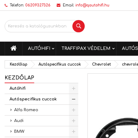
Telefon:
06209327326
Email:
info@qautohifi.hu
K
K
B
Keresés
add_circle_outline
Be
Kí
me
KEZDŐLAP
AUTÓHIFI
TRAFFIPAX VÉDELEM
AUTÓS
Kezdőlap
Autóspecifikus cuccok
Chevrolet
chevrol
KEZDŐLAP
Autóhifi
Autóspecifikus cuccok
Alfa Romeo
Audi
BMW