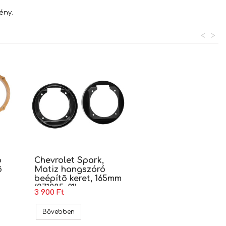
ény.
<
>
o
Chevrolet Spark,
õ
Matiz hangszóró
beépítõ keret, 165mm
(271085-01)
3 900 Ft
red 400W hangszóró szett
Daewoo hangszóró beépítõ keret, 165mm (MDF.D.78)
Chevrolet Spark, Matiz hangszóró beépítõ keret
Bővebben