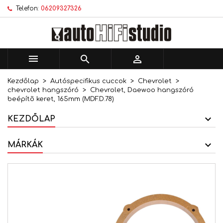
Telefon:
06209327326
×
×
×
Kívánságlistáim
Kívánságlista létrehozása
Bejelentkezés
add_circle_outline
Új lista létrehozása
Be kell jelentkezned a termékek kívánságlistába
Kívánságlista neve
történő mentéséhez.



Kezdőlap
Autóspecifikus cuccok
Chevrolet
Mégsem
Bejelentkezés
chevrolet hangszóró
Chevrolet, Daewoo hangszóró
Mégsem
Kívánságlista létrehozása
beépítõ keret, 165mm (MDF.D.78)
KEZDŐLAP
MÁRKÁK