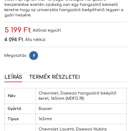
beszerelése esetén szükség van egy hangszóró kiemelõ
keretre hogy az univerzális hangszóró beépíthetõ legyen a
gyári helyére.
5 199 Ft
Adóval együtt
4 094 Ft
Áfa nélkül
Megosztás
Megosztás
LEÍRÁS
TERMÉK RÉSZLETEI
Chevrolet, Daewoo hangszóró beépítõ
Név
keret, 165mm (MDF.D.78)
Gyártó
Basser
Típus
165mm
Chevrolet Lacetti, Daewoo Nubira