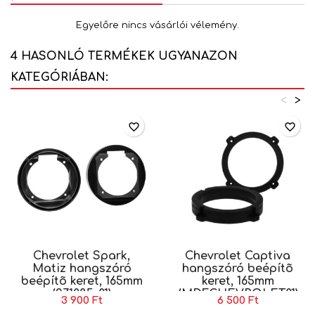
Egyelőre nincs vásárlói vélemény.
4 HASONLÓ TERMÉKEK UGYANAZON
KATEGÓRIÁBAN:
<
>
favorite_border
favorite_border
Chevrolet Spark,
Chevrolet Captiva
Matiz hangszóró
hangszóró beépítõ
beépítõ keret, 165mm
keret, 165mm
(271085-01)
(MDF.CHEVROLET01)
3 900 Ft
6 500 Ft