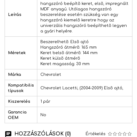
hangszóró beépítõ keret, elsõ, impregnált
MDF anyagú. Utólagos hangszóró
Leírás
beszerelése esetén szükség van egy
hangszóró kiemelõ keretre hogy az
univerzális hangszóró beépíthetõ legyen
a gyári helyére.
Beszerelhetõ: Elsõ ajtó
Hangszóró átmérõ: 165 mm
Méretek
Keret belsõ átmérõ: 144 mm
Keret külsõ átmérõ
Keret magasság: 30 mm
Márka
Chevrolet
Kompatibilis
Chevrolet Lacetti, (2004-2009) Elsõ ajtó,
típusok
Kiszerelés
1 pár
Garancia
No
OEM
HOZZÁSZÓLÁSOK (0)
Értékelés