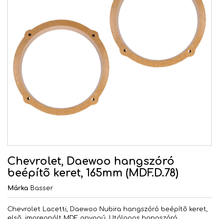
Chevrolet, Daewoo hangszóró
beépítõ keret, 165mm (MDF.D.78)
Márka
Basser
Chevrolet Lacetti, Daewoo Nubira hangszóró beépítõ keret,
elsõ, impregnált MDF anyagú. Utólagos hangszóró