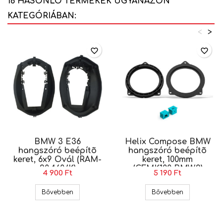
16 HASONLÓ TERMÉKEK UGYANAZON
KATEGÓRIÁBAN:
<
>
favorite_border
favorite_border
BMW 3 E36
Helix Compose BMW
hangszóró beépítõ
hangszóró beépítõ
keret, 6x9 Ovál (RAM-
keret, 100mm
20.460/K)
(CFMK100 BMW.2)
4 900 Ft
5 190 Ft
BMW 3 E36 hangszóró beépítõ keret, 6x9 Ovál 
Helix Compo
Bővebben
Bővebben