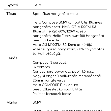
Gyártó
Helix
Típus
Specifikus hangszóró szett
Helix Compose BMW kompatibilis 10cm-es
hangszóró szett. Helix Ci3 M100FM-S3
10cm átmérõjû 80W/120W közép
hangszóró. Helix FlexMount100 hangszóró
beépítõ kerettel.
Helix Ci3 M100FM-S3 10cm átmérõjû
középsugárzó hangszóró, 80W folyamatos
terhelhetõségû.
Leírás
Compose i3 sorozat:
3? tekercs
Cenosphere bevonatú papír kónusz
Nagy kilengésû poliuretán membránszél
25mm hangtekercs
Helix COMPOSE FlexMount
beépítõkészlet kompatibilitás
Polimer kompozit kosár
Márka
BMW