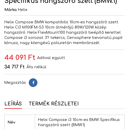
Specifikus hangszóró szett (BMW.1)
Márka
Helix
Helix Compose BMW kompatibilis 10cm-es hangszóró szett.
Helix Ci3 M100FM-S3 10cm átmérõjû 80W/120W közép
hangszóró. Helix FlexMount100 hangszóró beépítõ kerettel.
Compose i3 sorozat: 3? tekercs, Cenosphere bevonatú papír
kónusz, nagy kilengésû poliuretán membránszél.
44 091 Ft
Adóval együtt
34 717 Ft
Áfa nélkül
Megosztás
Megosztás
LEÍRÁS
TERMÉK RÉSZLETEI
Helix Compose i3 10cm-es BMW Specifikus
Név
hangszóró szett (BMW.1)