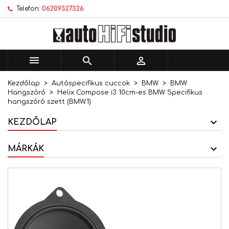
Telefon:
06209327326
×
×
×
Kívánságlistáim
Kívánságlista létrehozása
Bejelentkezés
add_circle_outline
Új lista létrehozása
Be kell jelentkezned a termékek kívánságlistába
Kívánságlista neve
történő mentéséhez.



Kezdőlap
Autóspecifikus cuccok
BMW
BMW
Mégsem
Bejelentkezés
Hangszóró
Helix Compose i3 10cm-es BMW Specifikus
Mégsem
Kívánságlista létrehozása
hangszóró szett (BMW.1)
KEZDŐLAP
MÁRKÁK