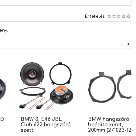
Értékelés
ény.
<
>
-D
BMW 3, E46 JBL
BMW hangszóró
Club 622 hangszóró
beépítõ keret,
szett
200mm (271023-12)