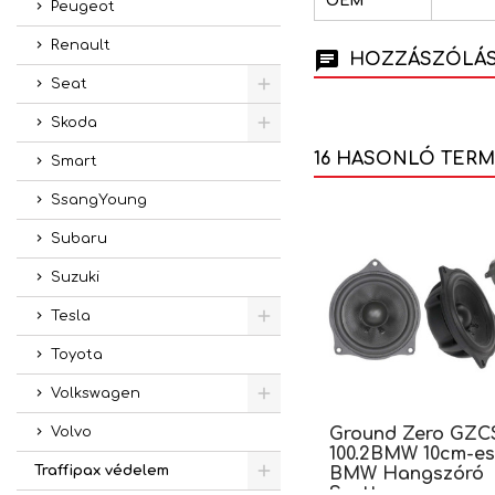
OEM
Peugeot
Renault
HOZZÁSZÓLÁSO
Seat
Skoda
16 HASONLÓ TER
Smart
SsangYoung
Subaru
Suzuki
Tesla
Toyota
Volkswagen
Ground Zero GZC
Volvo
100.2BMW 10cm-es
Traffipax védelem
BMW Hangszóró
Szett