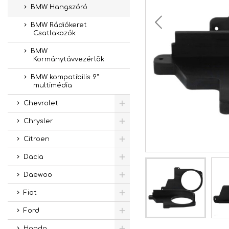
BMW Hangszóró
BMW Rádiókeret
Csatlakozók
BMW
Kormánytávvezérlõk
BMW kompatibilis 9"
multimédia
Chevrolet
Chrysler
Citroen
Dacia
Daewoo
Fiat
Ford
Honda