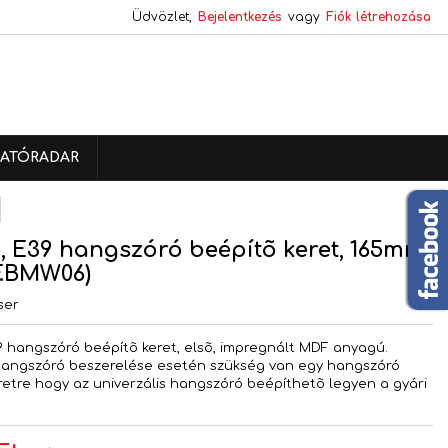
Üdvözlet,
Bejelentkezés
vagy
Fiók létrehozása
×
×
×
ATÓRADAR
s
a
 E39 hangszóró beépítõ keret, 165mm
F.BMW06)
ser
 hangszóró beépítõ keret, elsõ, impregnált MDF anyagú.
hangszóró beszerelése esetén szükség van egy hangszóró
retre hogy az univerzális hangszóró beépíthetõ legyen a gyári