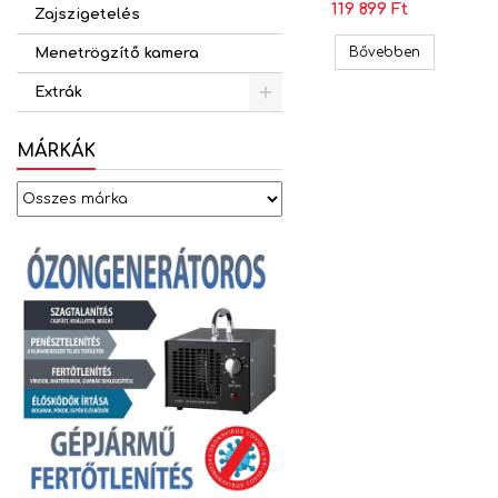
119 899 Ft
Zajszigetelés
Ground Ze
Bővebben
Menetrögzítő kamera
Extrák
MÁRKÁK