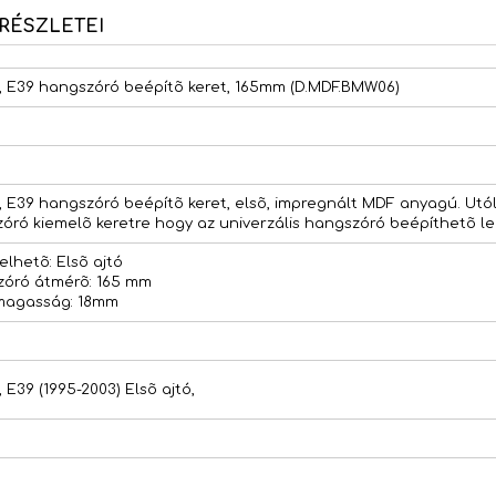
RÉSZLETEI
 E39 hangszóró beépítõ keret, 165mm (D.MDF.BMW06)
 E39 hangszóró beépítõ keret, elsõ, impregnált MDF anyagú. Ut
óró kiemelõ keretre hogy az univerzális hangszóró beépíthetõ le
elhetõ: Elsõ ajtó
óró átmérõ: 165 mm
magasság: 18mm
 E39 (1995-2003) Elsõ ajtó,