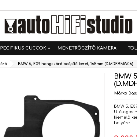
ívánságlistáim
ívánságlista létrehozása
ejelentkezés
Új lista létrehozása
 kell jelentkezned a termékek kívánságlistába történő
vánságlista neve
ntéséhez.
PECIFIKUS CUCCOK
MENETRÖGZÍTŐ KAMERA
TOL
Mégsem
Bejelentkezé
óró
BMW 5, E39 hangszóró beépítõ keret, 165mm (D.MDF.BMW06)
Mégsem
Kívánságlista létrehozás
BMW 5,
(D.MD
Márka
Bas
BMW 5, E39
Utólagos 
kiemelõ ke
helyére.