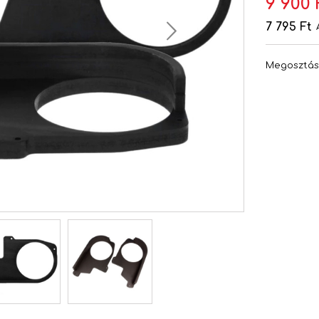
9 900 
7 795 Ft
Megosztá