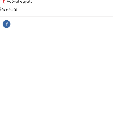
Ft
Adóval együtt
Áfa nélkül
Megosztás
s