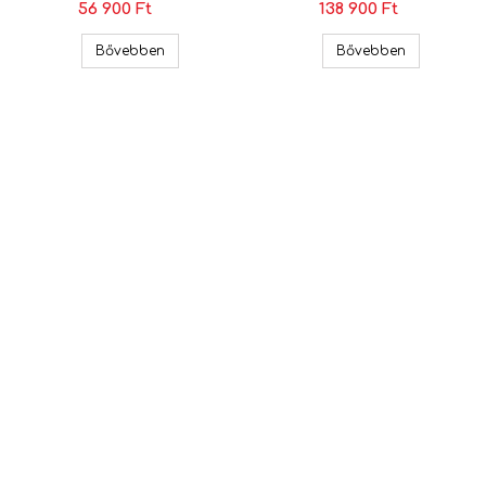
56 900 Ft
138 900 Ft
ro GZCS 100.2BMW 10cm-es BMW Hangszóró Szett
Match UP X4BMW-FRT.3 10cm-es BMW Specifiku
Match MW 
Bővebben
Bővebben