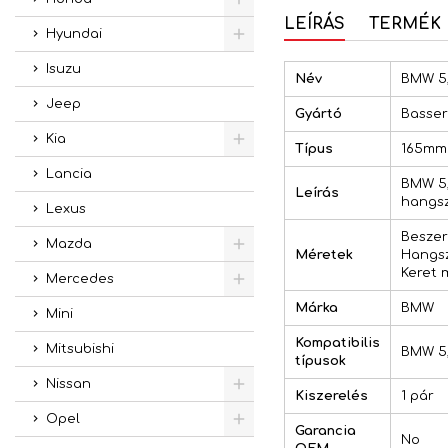
LEÍRÁS
TERMÉK 
Hyundai
Isuzu
Név
BMW 5,
Jeep
Gyártó
Basser
Kia
Típus
165mm
Lancia
BMW 5,
Leírás
hangsz
Lexus
Beszer
Mazda
Méretek
Hangsz
Keret 
Mercedes
Márka
BMW
Mini
Kompatibilis
Mitsubishi
BMW 5,
típusok
Nissan
Kiszerelés
1 pár
Opel
Garancia
No