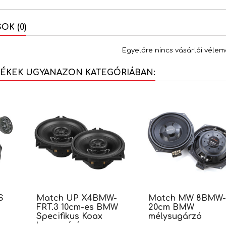
K (0)
Egyelőre nincs vásárlói vélem
MÉKEK UGYANAZON KATEGÓRIÁBAN:
S
Match UP X4BMW-
Match MW 8BMW
FRT.3 10cm-es BMW
20cm BMW
Specifikus Koax
mélysugárzó
hangszóró