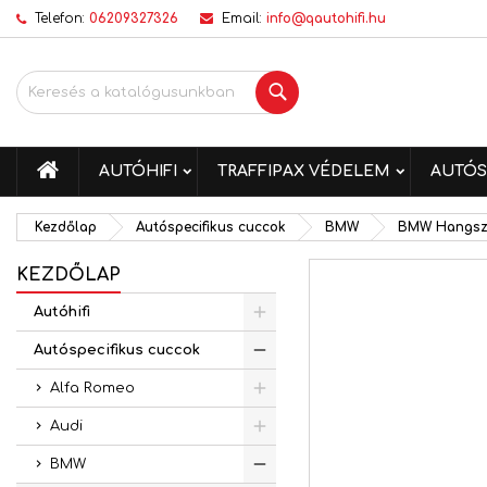
Telefon:
06209327326
Email:
info@qautohifi.hu
K
K
B
Keresés
add_circle_outline
Be
Kí
me
KEZDŐLAP
AUTÓHIFI
TRAFFIPAX VÉDELEM
AUTÓS
Kezdőlap
Autóspecifikus cuccok
BMW
BMW Hangsz
KEZDŐLAP
Autóhifi
Autóspecifikus cuccok
Alfa Romeo
Audi
BMW