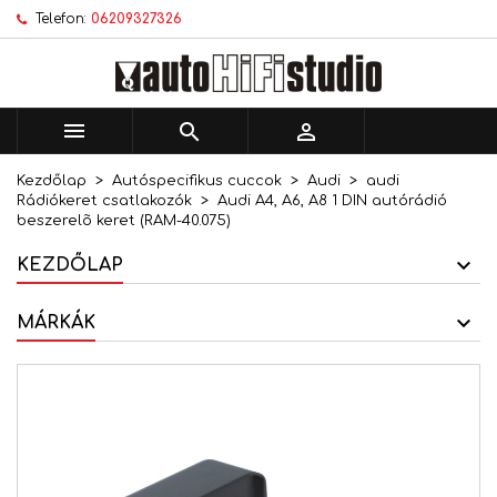
Telefon:
06209327326
×
×
×
Kívánságlistáim
Kívánságlista létrehozása
Bejelentkezés
add_circle_outline
Új lista létrehozása
Be kell jelentkezned a termékek kívánságlistába
Kívánságlista neve
történő mentéséhez.



Kezdőlap
Autóspecifikus cuccok
Audi
audi
Mégsem
Bejelentkezés
Rádiókeret csatlakozók
Audi A4, A6, A8 1 DIN autórádió
Mégsem
Kívánságlista létrehozása
beszerelõ keret (RAM-40.075)
KEZDŐLAP
MÁRKÁK