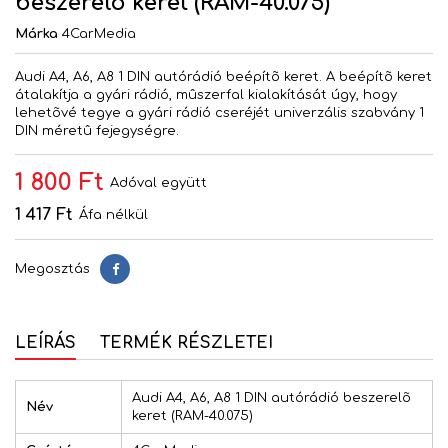
beszerelõ keret (RAM-40.075)
Márka
4CarMedia
Audi A4, A6, A8 1 DIN autórádió beépítõ keret. A beépítõ keret
átalakítja a gyári rádió, mûszerfal kialakítását úgy, hogy
lehetõvé tegye a gyári rádió cseréjét univerzális szabvány 1
DIN méretû fejegységre.
1 800 Ft
Adóval együtt
1 417 Ft
Áfa nélkül
Megosztás
Megosztás
LEÍRÁS
TERMÉK RÉSZLETEI
Audi A4, A6, A8 1 DIN autórádió beszerelõ
Név
keret (RAM-40.075)