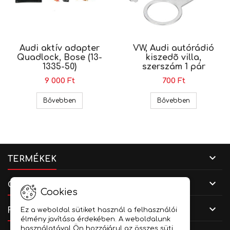
Audi aktív adapter
VW, Audi autórádió
Quadlock, Bose (13-
kiszedõ villa,
1335-50)
szerszám 1 pár
9 000 Ft
700 Ft
Audi aktív adapter Quadlock, Bose (13-1335-50)
VW, Audi aut
Bővebben
Bővebben

TERMÉKEK

CÉGADATOK
Cookies

FIÓKOD
Ez a weboldal sütiket használ a felhasználói
élmény javítása érdekében. A weboldalunk
használatával Ön hozzájárul az összes süti