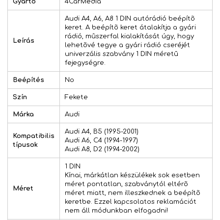
Gyártó
4CarMedia
Audi A4, A6, A8 1 DIN autórádió beépítõ
keret. A beépítõ keret átalakítja a gyári
rádió, mûszerfal kialakítását úgy, hogy
Leírás
lehetõvé tegye a gyári rádió cseréjét
univerzális szabvány 1 DIN méretû
fejegységre.
Beépítés
No
Szín
Fekete
Márka
Audi
Audi A4, B5 (1995-2001)
Kompatibilis
Audi A6, C4 (1994-1997)
típusok
Audi A8, D2 (1994-2002)
1 DIN
Kínai, márkátlan készülékek sok esetben
méret pontatlan, szabványtól eltérõ
Méret
méret miatt, nem illeszkednek a beépítõ
keretbe. Ezzel kapcsolatos reklamációt
nem áll módunkban elfogadni!