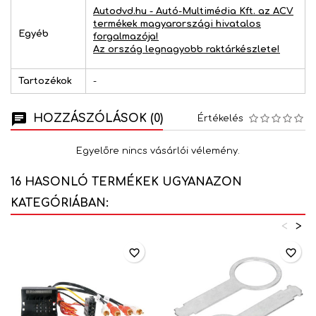
Autodvd.hu - Autó-Multimédia Kft. az ACV
termékek magyarországi hivatalos
Egyéb
forgalmazója!
Az ország legnagyobb raktárkészlete!
Tartozékok
-
HOZZÁSZÓLÁSOK (0)
Értékelés
Egyelőre nincs vásárlói vélemény.
16 HASONLÓ TERMÉKEK UGYANAZON
KATEGÓRIÁBAN:
<
>
favorite_border
favorite_border