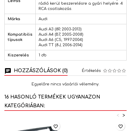
Leírás
rádió kerül beszerelésre a gyári helyére. 4
RCA csatlakozás.
Márka
Audi
Audi A3 (8P, 2003-2013)
Kompatibilis
Audi A4 (B7, 2005-2008)
típusok
Audi A6 (C5, 1997-2004)
Audi TT (8J, 2006-2014)
Kiszerelés
1 db
HOZZÁSZÓLÁSOK (0)
Értékelés
Egyelőre nincs vásárlói vélemény.
16 HASONLÓ TERMÉKEK UGYANAZON
KATEGÓRIÁBAN:
<
>
favorite_border
favorite_border