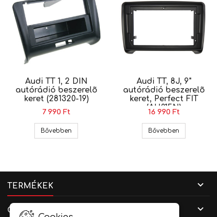
Audi TT 1, 2 DIN
Audi TT, 8J, 9"
autórádió beszerelõ
autórádió beszerelõ
keret (281320-19)
keret, Perfect FIT
(AU015N)
7 990 Ft
16 990 Ft
Audi TT 1, 2 DIN autórádió beszerelõ keret (28132
Audi TT, 8J, 
Bővebben
Bővebben

TERMÉKEK

CÉGADATOK