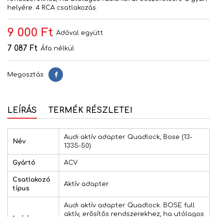
helyére. 4 RCA csatlakozás.
9 000 Ft
Adóval együtt
7 087 Ft
Áfa nélkül
Megosztás
Megosztás
LEÍRÁS
TERMÉK RÉSZLETEI
Audi aktív adapter Quadlock, Bose (13-
Név
1335-50)
Gyártó
ACV
Csatlakozó
Aktív adapter
típus
Audi aktív adapter Quadlock. BOSE full
aktív, erõsítõs rendszerekhez, ha utólagos