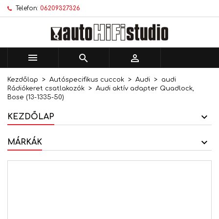
Telefon:
06209327326
×
×
×
Kívánságlistáim
Kívánságlista létrehozása
Bejelentkezés
add_circle_outline
Új lista létrehozása
Be kell jelentkezned a termékek kívánságlistába
Kívánságlista neve
történő mentéséhez.



Kezdőlap
Autóspecifikus cuccok
Audi
audi
Mégsem
Bejelentkezés
Rádiókeret csatlakozók
Audi aktív adapter Quadlock,
Mégsem
Kívánságlista létrehozása
Bose (13-1335-50)
KEZDŐLAP
MÁRKÁK