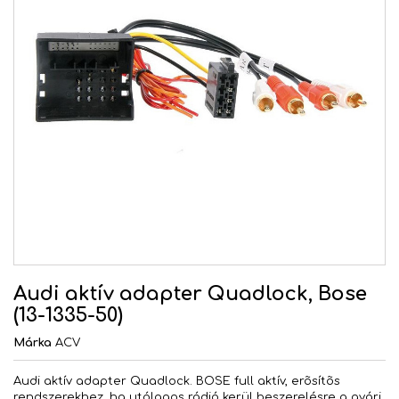
Audi aktív adapter Quadlock, Bose
(13-1335-50)
Márka
ACV
Audi aktív adapter Quadlock. BOSE full aktív, erõsítõs
rendszerekhez, ha utólagos rádió kerül beszerelésre a gyári