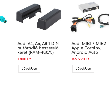
Audi A4, A6, A8 1 DIN
Audi MIB1 / MIB2
autórádió beszerelõ
Apple Carplay,
keret (RAM-40.075)
Android Auto
adapter
1 800 Ft
159 990 Ft
apter, Fakra - DIN (ZRS-GOLFV-DIN)
Audi A4, A6, A8 1 DIN autórádió beszerelõ keret
Audi MIB1 /
Bővebben
Bővebben