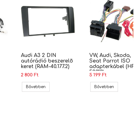
Audi A3 2 DIN
VW, Audi, Skoda,
autórádió beszerelõ
Seat Parrot ISO
keret (RAM-40.177.2)
adapterkábel (HF-
59010)
2 800 Ft
5 199 Ft
 (RAM-40.075)
 MIB2 Apple Carplay, Android Auto adapter
Audi A3 2 DIN autórádió beszerelõ keret (RAM-40
VW, Audi, Sk
Bővebben
Bővebben