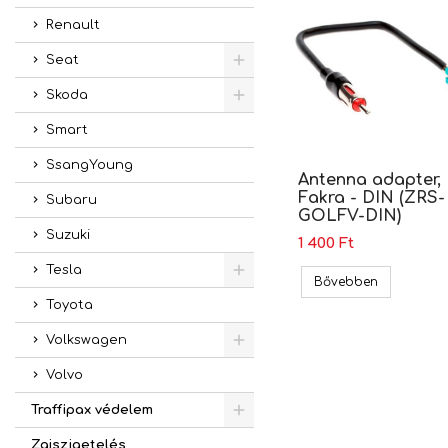
Renault
Seat
Skoda
Smart
SsangYoung
Antenna adapter,
Fakra - DIN (ZRS-
Subaru
GOLFV-DIN)
Suzuki
1 400 Ft
Tesla
Antenna ad
Bővebben
Toyota
Volkswagen
Volvo
Traffipax védelem
Zajszigetelés