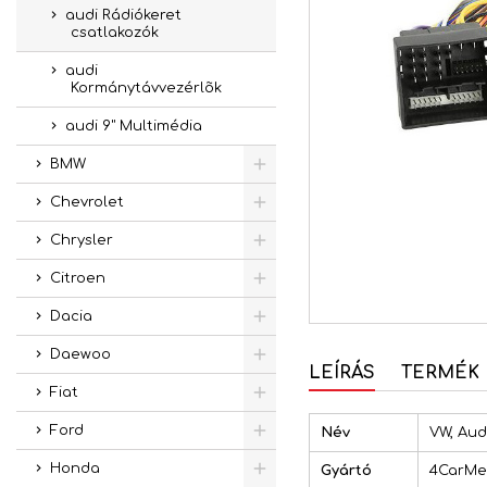
audi Rádiókeret
csatlakozók
audi
Kormánytávvezérlõk
audi 9" Multimédia
BMW
Chevrolet
Chrysler
Citroen
Dacia
Daewoo
LEÍRÁS
TERMÉK 
Fiat
Ford
Név
VW, Aud
Honda
Gyártó
4CarMe