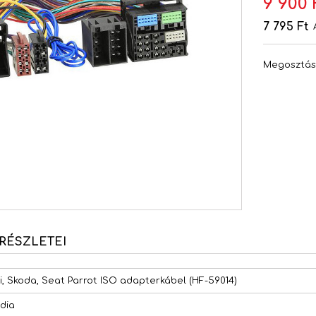
9 900 
7 795 Ft
Megosztá
RÉSZLETEI
i, Skoda, Seat Parrot ISO adapterkábel (HF-59014)
dia