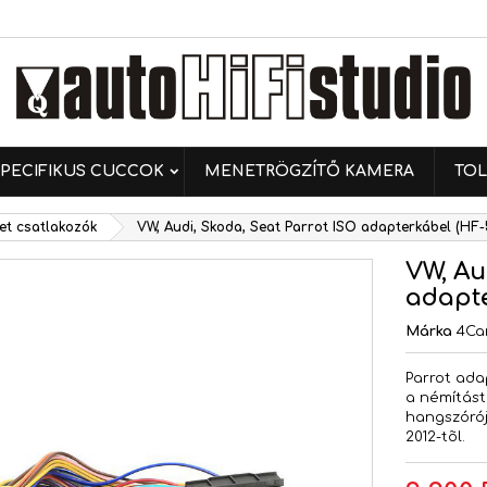
ívánságlistáim
ívánságlista létrehozása
ejelentkezés
Új lista létrehozása
 kell jelentkezned a termékek kívánságlistába történő
vánságlista neve
ntéséhez.
PECIFIKUS CUCCOK
MENETRÖGZÍTŐ KAMERA
TOL
Mégsem
Bejelentkezé
et csatlakozók
VW, Audi, Skoda, Seat Parrot ISO adapterkábel (HF-
Mégsem
Kívánságlista létrehozás
VW, Au
adapte
Márka
4Ca
Parrot ada
a némítást
hangszórój
2012-tõl.