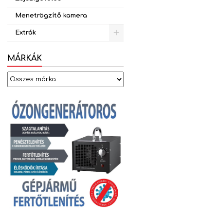
Menetrögzítő kamera
Extrák
MÁRKÁK