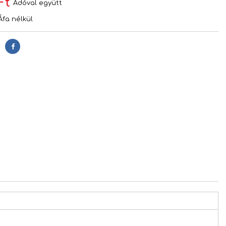
Ft
Adóval együtt
Áfa nélkül
Megosztás
s