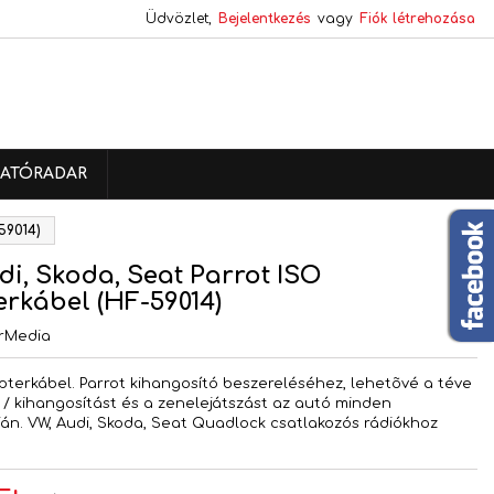
Üdvözlet,
Bejelentkezés
vagy
Fiók létrehozása
×
×
×
ATÓRADAR
s
59014)
a
di, Skoda, Seat Parrot ISO
rkábel (HF-59014)
rMedia
pterkábel. Parrot kihangosító beszereléséhez, lehetõvé a téve
 / kihangosítást és a zenelejátszást az autó minden
án. VW, Audi, Skoda, Seat Quadlock csatlakozós rádiókhoz