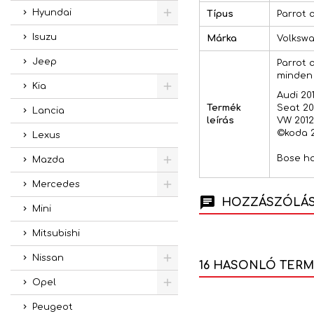
Hyundai
Típus
Parrot 
Isuzu
Márka
Volksw
Jeep
Parrot 
minden 
Kia
Audi 20
Termék
Seat 20
Lancia
leírás
VW 2012
©koda 2
Lexus
Bose ha
Mazda
Mercedes
HOZZÁSZÓLÁSO
Mini
Mitsubishi
Nissan
16 HASONLÓ TER
Opel
Peugeot