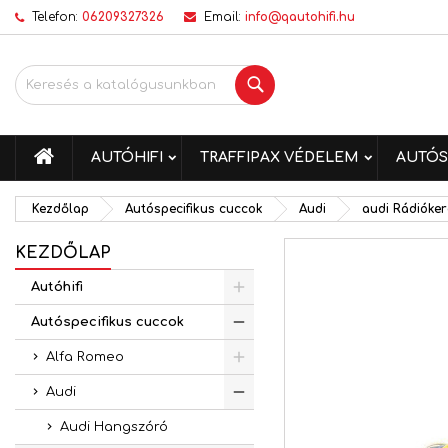
Telefon:
06209327326
Email:
info@qautohifi.hu
K
K
B
Keresés
add_circle_outline
Be
Kí
me
KEZDŐLAP
AUTÓHIFI
TRAFFIPAX VÉDELEM
AUTÓS
Kezdőlap
Autóspecifikus cuccok
Audi
audi Rádióker
KEZDŐLAP
Autóhifi
Autóspecifikus cuccok
Alfa Romeo
Audi
Audi Hangszóró