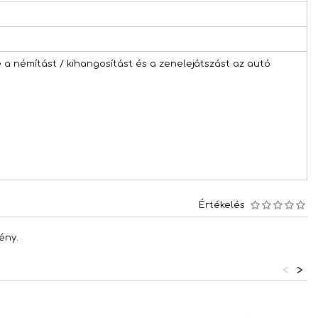
 a némítást / kihangosítást és a zenelejátszást az autó
Értékelés
ény.
<
>