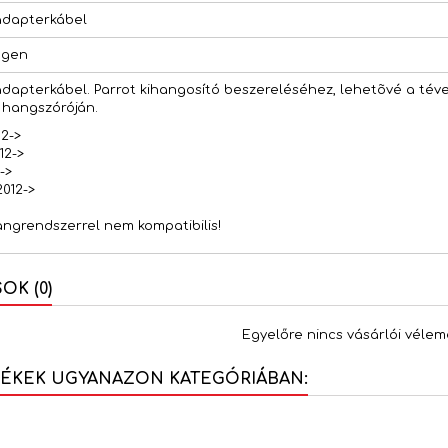
adapterkábel
agen
adapterkábel. Parrot kihangosító beszereléséhez, lehetõvé a téve
hangszóróján.
12->
12->
->
012->
ngrendszerrel nem kompatibilis!
K (0)
Egyelőre nincs vásárlói vélem
MÉKEK UGYANAZON KATEGÓRIÁBAN: