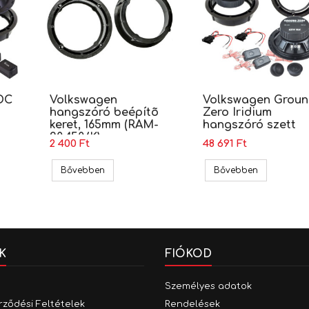
DC
Volkswagen
Volkswagen Grou
hangszóró beépítõ
Zero Iridium
keret, 165mm (RAM-
hangszóró szett
20.450/K)
2 400 Ft
48 691 Ft
 Kicx DC 6.2MR hangszóró szett
Volkswagen hangszóró beépítõ keret, 165mm (
Volkswagen 
Bővebben
Bővebben
K
FIÓKOD
Személyes adatok
rződési Feltételek
Rendelések