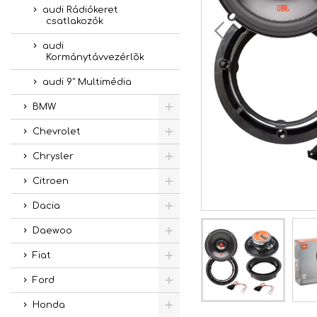
audi Rádiókeret
csatlakozók
audi
Kormánytávvezérlõk
audi 9" Multimédia
BMW
Chevrolet
Chrysler
Citroen
Dacia
Daewoo
Fiat
Ford
Honda