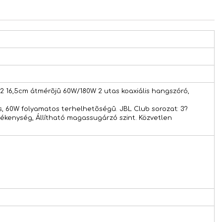
22 16,5cm átmérõjû 60W/180W 2 utas koaxiális hangszóró,
s, 60W folyamatos terhelhetõségû. JBL Club sorozat: 3?
ékenység, Állítható magassugárzó szint. Közvetlen