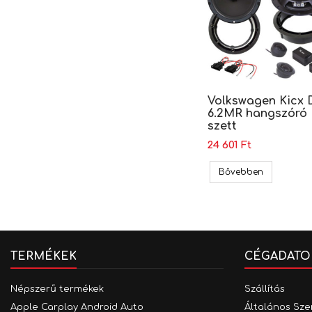
Volkswagen Kicx 
6.2MR hangszóró
szett
24 601 Ft
Volkswagen
Bővebben
TERMÉKEK
CÉGADATO
Népszerű termékek
Szállítás
Apple Carplay Android Auto
Általános Sze