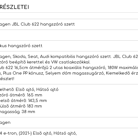
RÉSZLETEI
agen JBL Club 622 hangszóró szett
ikus hangszóró szett
agen, Skoda, Seat, Audi kompatibilis hangszóró szett. JBL Club 6
óró beépítõ kerettel és VW csatlakozókkal.
ub 622 16,5cm átmérõjû 2 utas koaxiális hangszóró, 180W maximáli
s, Plus One PP kónusz, Selyem dóm magassugárzó, Kiemelkedõ érz
észlet!
elhetõ: Elsõ ajtó, Hátsó ajtó
óró átmérõ: 165 mm
belsõ átmérõ: 143,5 mm
külsõ átmérõ 183 mm
magasság: 38 mm
wagen
 e-tron, (2021-) Elsõ ajtó, Hátsó ajtó,