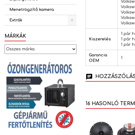
Volksw
Volksw
Menetrögzítő kamera
Volksw
Volkswa
Extrák
Volksw
1 pár 
MÁRKÁK
Kiszerelés
1 pár 
1 pár 
Garancia
1
OEM
HOZZÁSZÓLÁSO
16 HASONLÓ TER