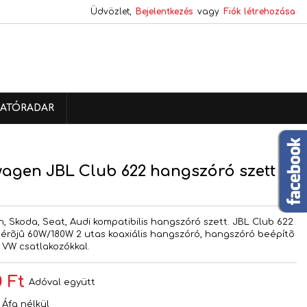
Üdvözlet,
Bejelentkezés
vagy
Fiók létrehozása
×
×
×
ATÓRADAR
s
a
agen JBL Club 622 hangszóró szett
, Skoda, Seat, Audi kompatibilis hangszóró szett. JBL Club 622
érõjû 60W/180W 2 utas koaxiális hangszóró, hangszóró beépítõ
s VW csatlakozókkal.
 Ft
Adóval együtt
Áfa nélkül