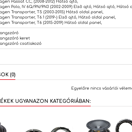
agen Passat CC, (2008-2012) Hátsó ajtó,
agen Polo, IV 6Q/9N/9N3 (2002-2009) Elsõ ajtó, Hátsó ajtó, Hátsó o
agen Transporter, T5 (2003-2015) Hátsó oldal panel,
gen Transporter, T6.1 (2019-) Elsõ ajtó, Hátsó oldal panel,
agen Transporter, T6 (2015-2019) Hátsó oldal panel,
hangszóró
hangszóró keret
hangszóró csatlakozó
K (0)
Egyelőre nincs vásárlói vélem
MÉKEK UGYANAZON KATEGÓRIÁBAN: