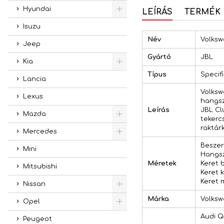
Hyundai
LEÍRÁS
TERMÉK 
Isuzu
Név
Volksw
Jeep
Gyártó
JBL
Kia
Típus
Specif
Lancia
Volksw
Lexus
hangsz
Leírás
JBL Cl
Mazda
tekerc
raktárk
Mercedes
Beszer
Mini
Hangsz
Méretek
Keret 
Mitsubishi
Keret 
Keret 
Nissan
Márka
Volks
Opel
Audi Q4
Peugeot