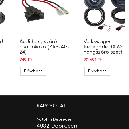
nd
Audi hangszóró
Volkswagen
csatlakozó (ZRS-AG-
Renegade RX 62
24)
hangszóró szett
749 Ft
20 691 Ft
RAM-20.450/K)
Ground Zero Iridium hangszóró szett
Audi hangszóró csatlakozó (ZRS-AG-24)
Volkswagen 
Bővebben
Bővebben
KAPCSOLAT
Autóhifi Debrecen
4032 Debrecen