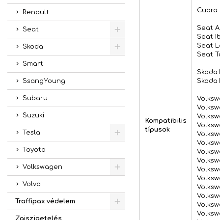
Cupra B
Renault
Seat Ar
Seat
Seat Ib
Seat Le
Skoda
Seat To
Smart
Skoda F
Skoda F
SsangYoung
Subaru
Volkswa
Volksw
Suzuki
Volkswa
Kompatibilis
Volkswa
típusok
Tesla
Volkswa
Volksw
Toyota
Volkswa
Volkswa
Volkswagen
Volkswa
Volksw
Volvo
Volkswa
Volksw
Traffipax védelem
Volksw
Volksw
Zajszigetelés