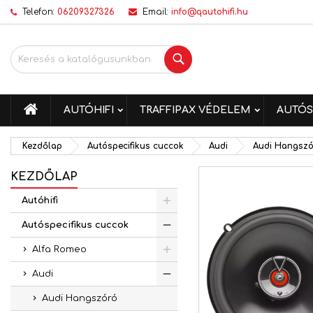
Telefon:
06209327326
Email:
info@qautohifi.hu
K
K
B
Keresés
add_circle_outline
Be
Kí
me
KEZDŐLAP
AUTÓHIFI
TRAFFIPAX VÉDELEM
AUTÓS
Kezdőlap
Autóspecifikus cuccok
Audi
Audi Hangsz
KEZDŐLAP
Autóhifi
Autóspecifikus cuccok
Alfa Romeo
Audi
Audi Hangszóró