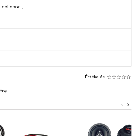
ldal panel,
Értékelés
ény.
<
>