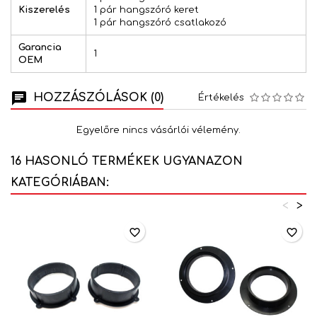
Kiszerelés
1 pár hangszóró keret
1 pár hangszóró csatlakozó
Garancia
1
OEM
HOZZÁSZÓLÁSOK (0)
Értékelés
Egyelőre nincs vásárlói vélemény.
16 HASONLÓ TERMÉKEK UGYANAZON
KATEGÓRIÁBAN:
<
>
favorite_border
favorite_border