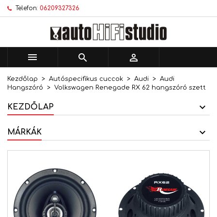
Telefon:
06209327326
×
×
×
Kívánságlistáim
Kívánságlista létrehozása
Bejelentkezés
add_circle_outline
Új lista létrehozása
Be kell jelentkezned a termékek kívánságlistába
Kívánságlista neve
történő mentéséhez.



Kezdőlap
Autóspecifikus cuccok
Audi
Audi
Mégsem
Bejelentkezés
Hangszóró
Volkswagen Renegade RX 62 hangszóró szett
Mégsem
Kívánságlista létrehozása
KEZDŐLAP
MÁRKÁK