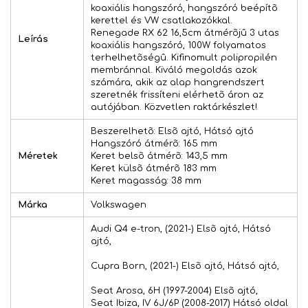
koaxiális hangszóró, hangszóró beépítõ
kerettel és VW csatlakozókkal.
Renegade RX 62 16,5cm átmérõjû 3 utas
Leírás
koaxiális hangszóró, 100W folyamatos
terhelhetõségû. Kifinomult polipropilén
membránnal. Kiváló megoldás azok
számára, akik az alap hangrendszert
szeretnék frissíteni elérhetõ áron az
autójában. Közvetlen raktárkészlet!
Beszerelhetõ: Elsõ ajtó, Hátsó ajtó
Hangszóró átmérõ: 165 mm
Méretek
Keret belsõ átmérõ: 143,5 mm
Keret külsõ átmérõ 183 mm
Keret magasság: 38 mm
Márka
Volkswagen
Audi Q4 e-tron, (2021-) Elsõ ajtó, Hátsó
ajtó,
Cupra Born, (2021-) Elsõ ajtó, Hátsó ajtó,
Seat Arosa, 6H (1997-2004) Elsõ ajtó,
Seat Ibiza, IV 6J/6P (2008-2017) Hátsó oldal