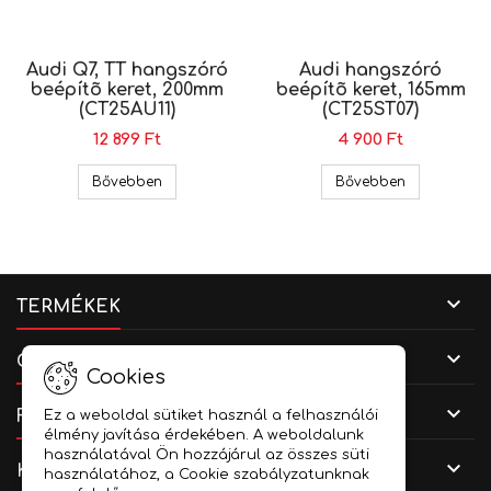
Audi Q7, TT hangszóró
Audi hangszóró
beépítõ keret, 200mm
beépítõ keret, 165mm
(CT25AU11)
(CT25ST07)
12 899 Ft
4 900 Ft
Audi Q7, TT hangszóró beépítõ keret, 200mm (C
Audi hangsz
Bővebben
Bővebben

TERMÉKEK

CÉGADATOK
Cookies

FIÓKOD
Ez a weboldal sütiket használ a felhasználói
élmény javítása érdekében. A weboldalunk
használatával Ön hozzájárul az összes süti

KAPCSOLAT
használatához, a Cookie szabályzatunknak