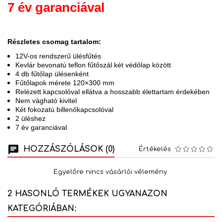
7 év garanciával
Részletes csomag tartalom:
12V-os rendszerű ülésfűtés
Kevlár bevonatú teflon fűtőszál két védőlap között
4 db fűtőlap ülésenként
Fűtőlapok mérete 120×300 mm
Relézett kapcsolóval ellátva a hosszabb élettartam érdekében
Nem vágható kivitel
Két fokozatú billenőkapcsolóval
2 üléshez
7 év garanciával
HOZZÁSZÓLÁSOK (0)
Értékelés
Egyelőre nincs vásárlói vélemény.
2 HASONLÓ TERMÉKEK UGYANAZON
KATEGÓRIÁBAN: