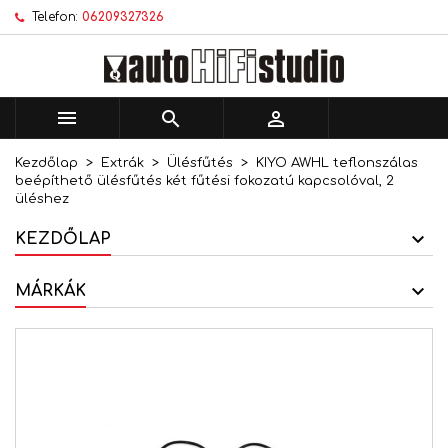
Telefon:
06209327326
×
×
×
Kívánságlistáim
Kívánságlista létrehozása
Bejelentkezés
add_circle_outline
Új lista létrehozása
Be kell jelentkezned a termékek kívánságlistába
Kívánságlista neve
történő mentéséhez.



Kezdőlap
Extrák
Ülésfűtés
KIYO AWHL teflonszálas
Mégsem
Bejelentkezés
beépíthető ülésfűtés két fűtési fokozatú kapcsolóval, 2
Mégsem
Kívánságlista létrehozása
üléshez
KEZDŐLAP
MÁRKÁK