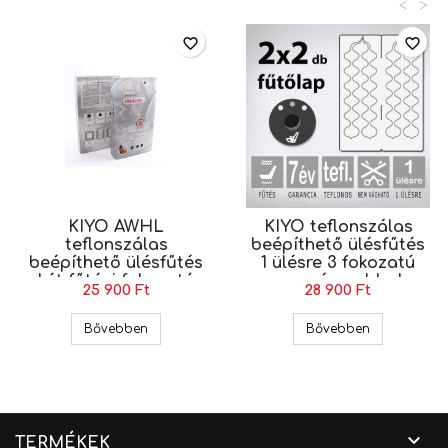
<
>
favorite_border
favorite_border
KIYO AWHL
KIYO teflonszálas
teflonszálas
beépíthető ülésfűtés
beépíthető ülésfűtés
1 ülésre 3 fokozatú
két fűtési fokozatú
nyomógombbal
25 900 Ft
28 900 Ft
kapcsolóval, 1 üléshez
KIYO AWHL teflonszálas beépíthető ülésfűtés két 
KIYO teflons
Bővebben
Bővebben

TERMÉKEK