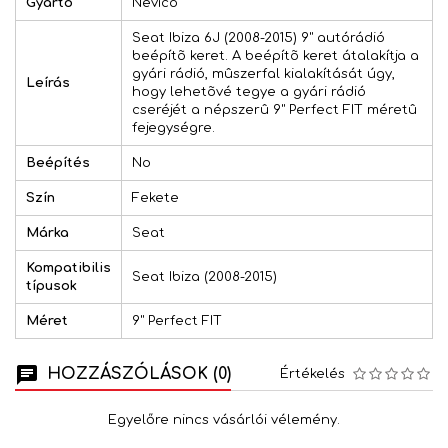
Gyártó
Nevico
Seat Ibiza 6J (2008-2015) 9" autórádió
beépítõ keret. A beépítõ keret átalakítja a
gyári rádió, mûszerfal kialakítását úgy,
Leírás
hogy lehetõvé tegye a gyári rádió
cseréjét a népszerû 9" Perfect FIT méretû
fejegységre.
Beépítés
No
Szín
Fekete
Márka
Seat
Kompatibilis
Seat Ibiza (2008-2015)
típusok
Méret
9" Perfect FIT
HOZZÁSZÓLÁSOK (0)
Értékelés
Egyelőre nincs vásárlói vélemény.