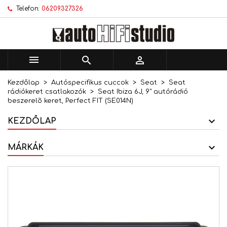
Telefon:
06209327326
×
×
×
Kívánságlistáim
Kívánságlista létrehozása
Bejelentkezés
add_circle_outline
Új lista létrehozása
Be kell jelentkezned a termékek kívánságlistába
Kívánságlista neve
történő mentéséhez.



Kezdőlap
Autóspecifikus cuccok
Seat
Seat
Mégsem
Bejelentkezés
rádiókeret csatlakozók
Seat Ibiza 6J, 9" autórádió
Mégsem
Kívánságlista létrehozása
beszerelõ keret, Perfect FIT (SE014N)
KEZDŐLAP
MÁRKÁK