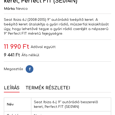
keret, Perfect FIT (SE014N)
Márka
Nevico
Seat Ibiza 6J (2008-2015) 9" autórádió beépítõ keret. A
beépítõ keret átalakítja a gyári rádió, mûszerfal kialakítását
úgy, hogy lehetõvé tegye a gyári rádió cseréjét a népszerû
9" Perfect FIT méretû fejegységre.
11 990 Ft
Adóval együtt
9 441 Ft
Áfa nélkül
Megosztás
Megosztás
LEÍRÁS
TERMÉK RÉSZLETEI
Seat Ibiza 6J, 9" autórádió beszerelõ
Név
keret, Perfect FIT (SE014N)