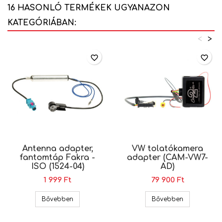
16 HASONLÓ TERMÉKEK UGYANAZON
KATEGÓRIÁBAN:
<
>
favorite_border
favorite_border
Antenna adapter,
VW tolatókamera
fantomtáp Fakra -
adapter (CAM-VW7-
ISO (1524-04)
AD)
1 999 Ft
79 900 Ft
Antenna adapter, fantomtáp Fakra - ISO (1524-
VW tolatóka
Bővebben
Bővebben