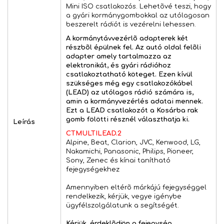
Mini ISO csatlakozós. Lehetõvé teszi, hogy
a gyári kormánygombokkal az utólagosan
beszerelt rádiót is vezérelni lehessen.
A kormánytávvezérlõ adapterek két
részbõl épülnek fel. Az autó oldal felõli
adapter amely tartalmazza az
elektronikát, és gyári rádióhoz
csatlakoztatható köteget. Ezen kívül
szükséges még egy csatlakozókábel
(LEAD) az utólagos rádió számára is,
amin a kormányvezérlés adatai mennek.
Ezt a LEAD csatlakozót a Kosárba rak
gomb fölötti résznél választhatja ki.
Leírás
CTMULTILEAD.2
Alpine, Beat, Clarion, JVC, Kenwood, LG,
Nakamichi, Panasonic, Philips, Pioneer,
Sony, Zenec és kínai tanítható
fejegységekhez
Amennyiben eltérõ márkájú fejegységgel
rendelkezik, kérjük, vegye igénybe
ügyfélszolgálatunk a segítségét.
Kérjük, érdeklõdjön a fejegység