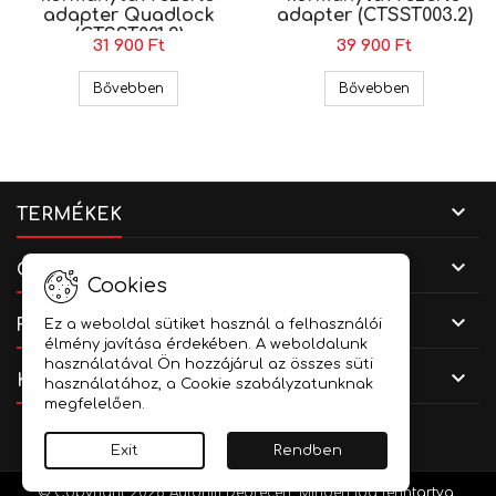
adapter Quadlock
adapter (CTSST003.2)
(CTSST001.2)
31 900 Ft
39 900 Ft
Seat kormánytávvezérlõ adapter Quadlock (CT
Seat Exeo k
Bővebben
Bővebben

TERMÉKEK

CÉGADATOK
Cookies

FIÓKOD
Ez a weboldal sütiket használ a felhasználói
élmény javítása érdekében. A weboldalunk
használatával Ön hozzájárul az összes süti

KAPCSOLAT
használatához, a Cookie szabályzatunknak
megfelelően.
Facebook
YouTube
Instagram
Exit
Rendben
© Copyright 2026 Autóhifi Debrecen. Minden jog fenntartva.