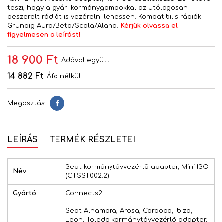
teszi, hogy a gyári kormánygombokkal az utólagosan
beszerelt rádiót is vezérelni lehessen. Kompatibilis rádiók
Grundig Aura/Beta/Scala/Alana.
Kérjük olvassa el
figyelmesen a leírást!
18 900 Ft
Adóval együtt
14 882 Ft
Áfa nélkül
Megosztás
Megosztás
LEÍRÁS
TERMÉK RÉSZLETEI
Seat kormánytávvezérlõ adapter, Mini ISO
Név
(CTSST002.2)
Gyártó
Connects2
Seat Alhambra, Arosa, Cordoba, Ibiza,
Leon, Toledo kormánytávvezérlõ adapter,