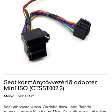
Seat kormánytávvezérlõ adapter,
Mini ISO (CTSST002.2)
Márka
Connects2
Seat Alhambra, Arosa, Cordoba, Ibiza, Leon, Toledo
kormánytávvezérlõ adapter, Mini ISO csatlakozós. Lehetõvé