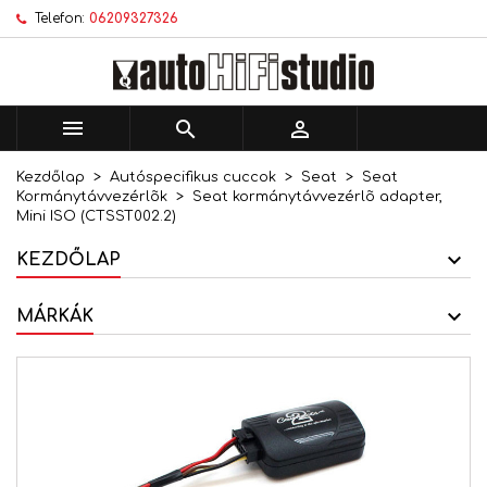
Telefon:
06209327326
×
×
×
Kívánságlistáim
Kívánságlista létrehozása
Bejelentkezés
add_circle_outline
Új lista létrehozása
Be kell jelentkezned a termékek kívánságlistába
Kívánságlista neve
történő mentéséhez.



Kezdőlap
Autóspecifikus cuccok
Seat
Seat
Mégsem
Bejelentkezés
Kormánytávvezérlõk
Seat kormánytávvezérlõ adapter,
Mégsem
Kívánságlista létrehozása
Mini ISO (CTSST002.2)
KEZDŐLAP
MÁRKÁK