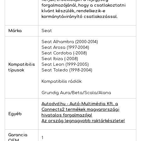
forgalmazójánál, hogy a csatlakoztatni
kívánt készülék, rendelkezik-e
kormánytávirányító csatlakozással.
Márka
Seat
Seat Alhambra (2000-2014)
Seat Arosa (1997-2004)
Seat Cordoba (-2008)
Seat Ibiza (-2008)
Kompatibilis
Seat Leon (1999-2005)
típusok
Seat Toledo (1998-2004)
Kompatibilis rádiók:
Grundig Aura/Beta/Scala/Alana
Autodvd.hu - Autó-Multimédia Kft. a
Connects2 termékek magyarországi
Egyéb
hivatalos forgalmazója!
Az ország legnagyobb raktárkészlete!
Garancia
1
OEM