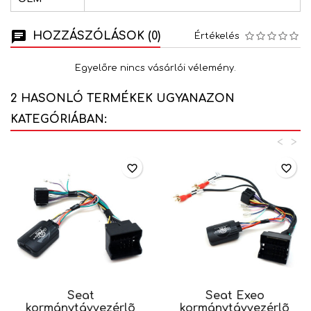
HOZZÁSZÓLÁSOK (0)
Értékelés
Egyelőre nincs vásárlói vélemény.
2 HASONLÓ TERMÉKEK UGYANAZON
KATEGÓRIÁBAN:
<
>
favorite_border
favorite_border
Seat
Seat Exeo
kormánytávvezérlõ
kormánytávvezérlõ