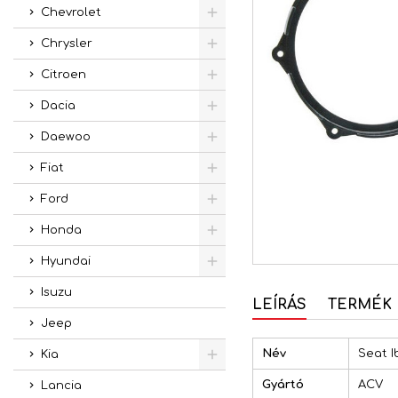
Chevrolet
Chrysler
Citroen
Dacia
Daewoo
Fiat
Ford
Honda
Hyundai
Isuzu
LEÍRÁS
TERMÉK 
Jeep
Név
Seat I
Kia
Gyártó
ACV
Lancia