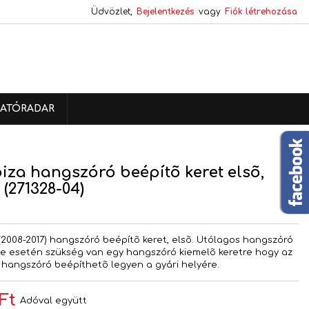
Üdvözlet,
Bejelentkezés
vagy
Fiók létrehozása
×
×
×
ATÓRADAR
s
a
biza hangszóró beépítõ keret elsõ,
(271328-04)
V
 (2008-2017) hangszóró beépítõ keret, elsõ. Utólagos hangszóró
e esetén szükség van egy hangszóró kiemelõ keretre hogy az
s hangszóró beépíthetõ legyen a gyári helyére.
Ft
Adóval együtt