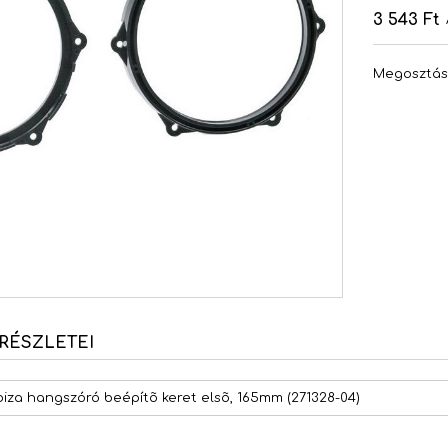
3 543 Ft
Megosztá
RÉSZLETEI
biza hangszóró beépítõ keret elsõ, 165mm (271328-04)