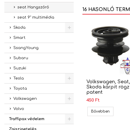
seat Hangszóró
16 HASONLÓ TER
seat 9" multimédia
Skoda
Smart
SsangYoung
Subaru
Suzuki
Tesla
Volkswagen, Seat,
Skoda kárpit rögz
Toyota
patent
Volkswagen
450 Ft
Volvo
Volkswagen
Bővebben
Traffipax védelem
Zajszigetelés