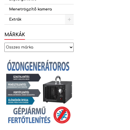
Menetrögzítő kamera
Extrák
MÁRKÁK