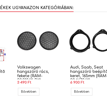
MÉKEK UGYANAZON KATEGÓRIÁBAN:
Volkswagen
Audi, Saab, Seat
ítõ
hangszóró rács,
hangszóró beépít
fekete (RAM-
keret, 165mm (RAM
20.210/K-BK)
20.467.2/K)
3 490 Ft
6 900 Ft
, Seat, Skoda kárpit rögzítõ patent
Volkswagen hangszóró rács, fekete (RAM-20.21
Audi, Saab,
Bővebben
Bővebben