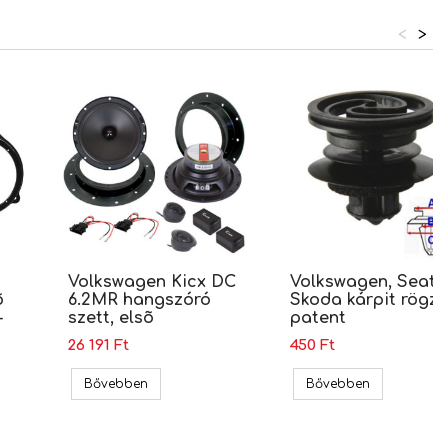
<
>
Volkswagen Kicx DC
Volkswagen, Seat,
õ
6.2MR hangszóró
Skoda kárpit rögzí
-
szett, elsõ
patent
26 191 Ft
450 Ft
0/K-BK)
 Seat hangszóró beépítõ keret, 165mm (RAM-20.467.2/K)
Volkswagen Kicx DC 6.2MR hangszóró szett, el
Volkswagen, 
Bővebben
Bővebben