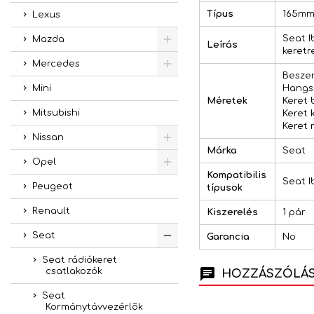
Típus
165m
Lexus
Seat I
Mazda
Leírás
keretr
Mercedes
Beszer
Hangs
Mini
Méretek
Keret 
Mitsubishi
Keret 
Keret 
Nissan
Márka
Seat
Opel
Kompatibilis
Seat Ib
Peugeot
típusok
Renault
Kiszerelés
1 pár
Seat
Garancia
No
Seat rádiókeret
csatlakozók
HOZZÁSZÓLÁSO
Seat
Kormánytávvezérlõk