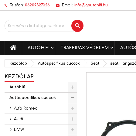
Telefon:
06209327326
Email:
info@qautohifi.hu
K
K
B
Keresés
add_circle_outline
Be
Kí
me
KEZDŐLAP
AUTÓHIFI
TRAFFIPAX VÉDELEM
AUTÓS
Kezdőlap
Autóspecifikus cuccok
Seat
seat Hangsz
KEZDŐLAP
Autóhifi
Autóspecifikus cuccok
Alfa Romeo
Audi
BMW