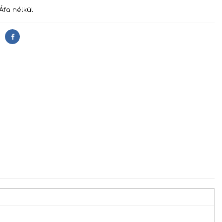
Áfa nélkül
Megosztás
s