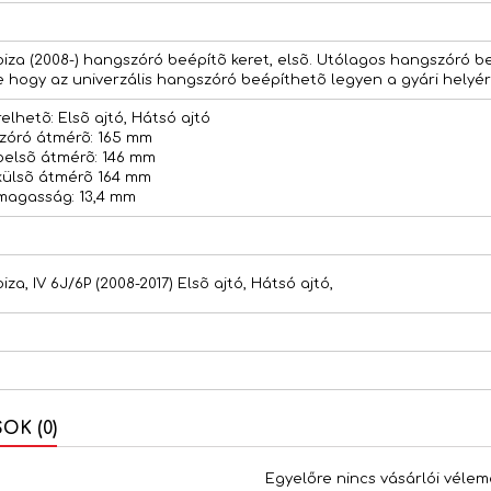
m
biza (2008-) hangszóró beépítõ keret, elsõ. Utólagos hangszóró
e hogy az univerzális hangszóró beépíthetõ legyen a gyári helyér
elhetõ: Elsõ ajtó, Hátsó ajtó
zóró átmérõ: 165 mm
belsõ átmérõ: 146 mm
külsõ átmérõ 164 mm
magasság: 13,4 mm
iza, IV 6J/6P (2008-2017) Elsõ ajtó, Hátsó ajtó,
K (0)
Egyelőre nincs vásárlói vélem