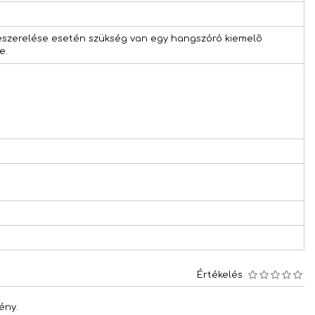
 beszerelése esetén szükség van egy hangszóró kiemelõ
e.
Értékelés
ény.