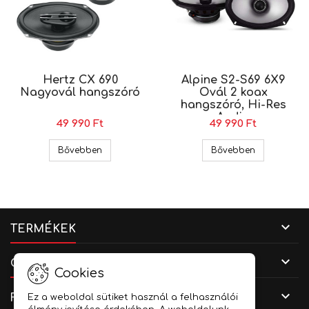
Hertz CX 690
Alpine S2-S69 6X9
Nagyovál hangszóró
Ovál 2 koax
hangszóró, Hi-Res
Audio
49 990 Ft
49 990 Ft
Hertz CX 690 Nagyovál hangszóró
Alpine S2-S
Bővebben
Bővebben

TERMÉKEK

CÉGADATOK
Cookies

FIÓKOD
Ez a weboldal sütiket használ a felhasználói