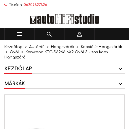
Telefon:
06209327326
×
×
×
Kívánságlistáim
Kívánságlista létrehozása
Bejelentkezés
add_circle_outline
Új lista létrehozása
Be kell jelentkezned a termékek kívánságlistába
Kívánságlista neve
történő mentéséhez.



Kezdőlap
Autóhifi
Hangszórók
Koaxiális Hangszórók
Mégsem
Bejelentkezés
Ovál
Kenwood KFC-S6966 6X9 Ovál 3 Utas Koax
Mégsem
Kívánságlista létrehozása
Hangszóró
KEZDŐLAP
MÁRKÁK