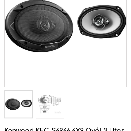
Kenwood KFC-S6966 6X9 Ovál 3 Utas