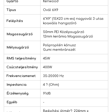
Gyártó
Kenwood
Típus
Ovál 6X9
6"X9" (15X23 cm-es) nagyovál 3 utas
Felépítés
koaxiális hangszóró
50mm PEI Középsugárzó
Magassugárzó
12mm kerámia Magassugárzó
Polipropilén kónusz
Mélysugárzó
Gumi membránszél
RMS teljesítmény
45W
Csúcsteljesítmény
400W
Frekvenciamenet
35-20.000 Hz
Impedancia
4 ? (Ohm)
Érzékenység
91dB
Egyéb
-
Beépítési átmér?: 224mm x