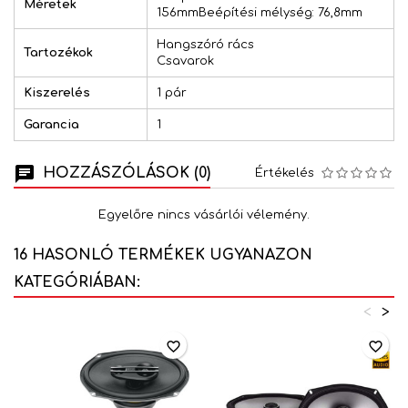
Méretek
156mmBeépítési mélység: 76,8mm
Hangszóró rács
Tartozékok
Csavarok
Kiszerelés
1 pár
Garancia
1
HOZZÁSZÓLÁSOK (0)
Értékelés
Egyelőre nincs vásárlói vélemény.
16 HASONLÓ TERMÉKEK UGYANAZON
KATEGÓRIÁBAN:
<
>
favorite_border
favorite_border