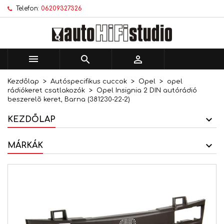
Telefon:
06209327326
×
×
×
Kívánságlistáim
Kívánságlista létrehozása
Bejelentkezés
add_circle_outline
Új lista létrehozása
Be kell jelentkezned a termékek kívánságlistába
Kívánságlista neve
történő mentéséhez.



Kezdőlap
Autóspecifikus cuccok
Opel
opel
Mégsem
Bejelentkezés
rádiókeret csatlakozók
Opel Insignia 2 DIN autórádió
Mégsem
Kívánságlista létrehozása
beszerelõ keret, Barna (381230-22-2)
KEZDŐLAP
MÁRKÁK