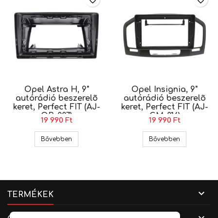
favorite_border
favorite_border
Opel Astra H, 9"
Opel Insignia, 9"
autórádió beszerelõ
autórádió beszerelõ
keret, Perfect FIT (AJ-
keret, Perfect FIT (AJ-
OB-007)
GM-016)
19 990 Ft
19 990 Ft
Opel Astra H, 9" autórádió beszerelõ keret, Perf
Opel Insignia
Bővebben
Bővebben

TERMÉKEK