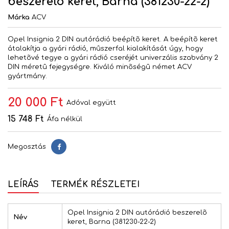
beszerelõ keret, Barna (381230-22-2)
Márka
ACV
Opel Insignia 2 DIN autórádió beépítõ keret. A beépítõ keret
átalakítja a gyári rádió, mûszerfal kialakítását úgy, hogy
lehetõvé tegye a gyári rádió cseréjét univerzális szabvány 2
DIN méretû fejegységre. Kiváló minõségû német ACV
gyártmány.
20 000 Ft
Adóval együtt
15 748 Ft
Áfa nélkül
Megosztás
Megosztás
LEÍRÁS
TERMÉK RÉSZLETEI
Opel Insignia 2 DIN autórádió beszerelõ
Név
keret, Barna (381230-22-2)