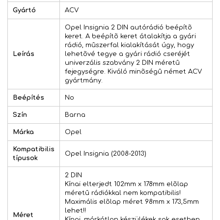
Gyártó
ACV
Opel Insignia 2 DIN autórádió beépítõ
keret. A beépítõ keret átalakítja a gyári
rádió, mûszerfal kialakítását úgy, hogy
Leírás
lehetõvé tegye a gyári rádió cseréjét
univerzális szabvány 2 DIN méretû
fejegységre. Kiváló minõségû német ACV
gyártmány.
Beépítés
No
Szín
Barna
Márka
Opel
Kompatibilis
Opel Insignia (2008-2013)
típusok
2 DIN
Kínai elterjedt 102mm x 178mm elõlap
méretû rádiókkal nem kompatibilis!
Maximális elõlap méret 98mm x 173,5mm
lehet!!
Méret
Kínai, márkátlan készülékek sok esetben