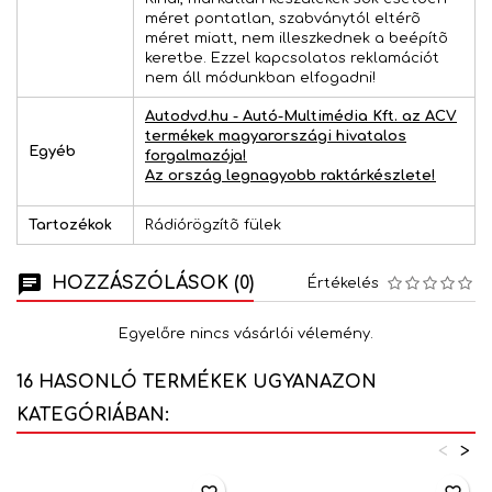
méret pontatlan, szabványtól eltérõ
méret miatt, nem illeszkednek a beépítõ
keretbe. Ezzel kapcsolatos reklamációt
nem áll módunkban elfogadni!
Autodvd.hu - Autó-Multimédia Kft. az ACV
termékek magyarországi hivatalos
Egyéb
forgalmazója!
Az ország legnagyobb raktárkészlete!
Tartozékok
Rádiórögzítõ fülek
HOZZÁSZÓLÁSOK (0)
Értékelés
Egyelőre nincs vásárlói vélemény.
16 HASONLÓ TERMÉKEK UGYANAZON
KATEGÓRIÁBAN:
<
>