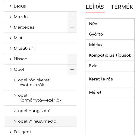
Lexus
LEÍRÁS
TERMÉK 
Mazda
Név
Mercedes
Gyártó
Mini
Márka
Mitsubishi
Kompatibilis típusok
Nissan
Szín
Opel
Keret leírás
opel rádiókeret
csatlakozók
Méret
opel
Kormánytávvezérlõk
opel hangszóró
opel 9" multimédia
Peugeot