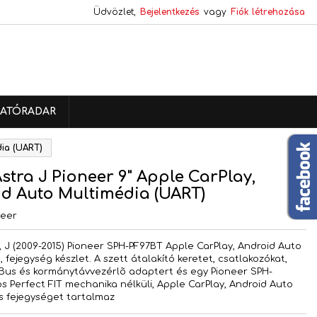
Üdvözlet,
Bejelentkezés
vagy
Fiók létrehozása
×
×
×
ATÓRADAR
s
dia (UART)
a
stra J Pioneer 9" Apple CarPlay,
d Auto Multimédia (UART)
neer
, J (2009-2015) Pioneer SPH-PF97BT Apple CarPlay, Android Auto
 fejegység készlet. A szett átalakító keretet, csatlakozókat,
us és kormánytávvezérlõ adaptert és egy Pioneer SPH-
os Perfect FIT mechanika nélküli, Apple CarPlay, Android Auto
is fejegységet tartalmaz