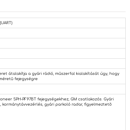
 (UART)
ret átalakítja a gyári rádió, mûszerfal kialakítását úgy, hogy
 méretû fejegységre
oneer SPH-PF97BT fejegységekhez, GM csatlakozós. Gyári
 kormánytávvezérlés, gyári parkoló radar, figyelmeztetõ