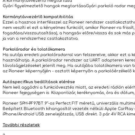
A kormánytávvezérlõ megtartása
Gyári figyelmeztetõ hangok megtartásaGyári parkoló radar me
Kormánytávvezérlõ kompatibilitás
Ezzel a hasznos interfésszel az Pioneer rendszer csatlakoztath
nem veszíti el ezt a kényelmes funkciót, amikor Pioneer-ra frissít
fogadása/visszautasítása), a hangsáv elõre/vissza és sok más pa
ja van a rendszerhez csatlakoztatva.
Parkolóradar és tolatókamera
Ha autója eredeti parkolóradarral van felszerelve, akkor ezt a 
használhatja. A parkolóradar rendszer az UART adapteren keres
távolságjelzéseket jelenít meg. Ha autójába tolatókamera van 
az Pioneer képernyõjén - osztott képernyõn a parkolóérzékelõ ki
Autóspecifikus beállítások elérése
Nem kell aggódni a funkcióvesztés miatt, az eredeti rádión elé
Pioneer fejegységen is. Központizár, keréknyomás, óra és dátum, 
Pioneer SPH-PF97BT 9"-os Perfect FIT méretû, univerzális multimé
Beépített Bluetooth kihangosító! vezeték nélküli Apple CarPlay
iPhone/Android USB zenelejátszás, USB direkt. 3 pár 4V RCA kime
További részletek