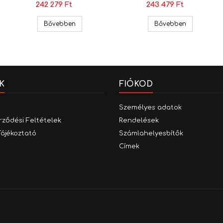
242 279 Ft
243 479 Ft
(UART, R300)
(UART, N900)
, E Pioneer 9" Apple CarPlay, Android Auto Multimédia (UART)
Opel Astra K Pioneer 9" Apple CarPlay, Android
Opel Astra 
Bővebben
Bővebben
K
FIÓKOD
Személyes adatok
rződési Feltételek
Rendelések
Tájékoztató
Számlahelyesbítők
Címek