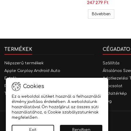
247 279 Ft
(UART)
Opel Corsa
Bővebben
TERMÉKEK
CÉGADATO
Népszerű termékek
Szállítás
Apple Carplay Android Auto
Általános Sze
Extrák
Adatkezelési 
Cookies
Parkolást segítő rendszerek
Kapcsolat
Traffipax védelem
Oldaltérkép
Ez a weboldal sütiket használ a felhasználói
Blog
élmény javítása érdekében. A weboldalunk
használatával Ön hozzájárul az összes süti
használatához, a Cookie szabályzatunknak
megfelelően.
Exit
Rendben