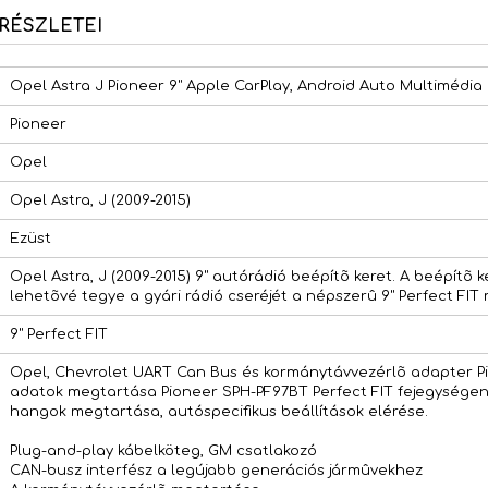
RÉSZLETEI
Opel Astra J Pioneer 9" Apple CarPlay, Android Auto Multimédia
Pioneer
Opel
Opel Astra, J (2009-2015)
Ezüst
Opel Astra, J (2009-2015) 9" autórádió beépítõ keret. A beépítõ ke
lehetõvé tegye a gyári rádió cseréjét a népszerû 9" Perfect FIT
9" Perfect FIT
Opel, Chevrolet UART Can Bus és kormánytávvezérlõ adapter Pi
adatok megtartása Pioneer SPH-PF97BT Perfect FIT fejegységen,
hangok megtartása, autóspecifikus beállítások elérése.
Plug-and-play kábelköteg, GM csatlakozó
CAN-busz interfész a legújabb generációs jármûvekhez