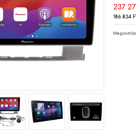
237 27
186 834 F
Megosztá