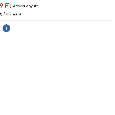
9 Ft
Adóval együtt
t
Áfa nélkül
Megosztás
s