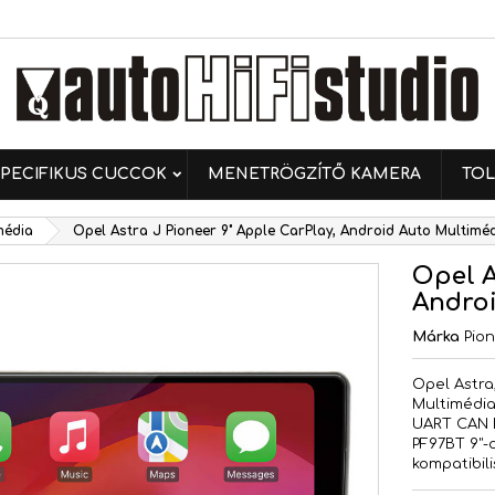
ívánságlistáim
ívánságlista létrehozása
ejelentkezés
Új lista létrehozása
 kell jelentkezned a termékek kívánságlistába történő
vánságlista neve
ntéséhez.
PECIFIKUS CUCCOK
MENETRÖGZÍTŐ KAMERA
TOL
Mégsem
Bejelentkezé
média
Opel Astra J Pioneer 9" Apple CarPlay, Android Auto Multimé
Mégsem
Kívánságlista létrehozás
Opel A
Androi
Márka
Pio
Opel Astra
Multimédia,
UART CAN B
PF97BT 9"-
kompatibil