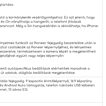
gtartása
ató a kormánykerék vezérlõgombjaihoz. Ez azt jelenti, hogy
, és Ön irányíthatja a hangerõt, a telefont (hívások
rancsot. Még a Siri hangvezérlést is aktiválhatja, ha iPhone-
kényelmes funkciót az Pioneer fejegység beszerelése után is
ztül csatlakozik az Pioneer képernyõjéhez, és kényelmes
beszerelve, természetesen a kamera képét is megjelenítheti
jelzõjével együtt vagy teljes képernyõn.
rhetõ autóspecifikus beállítások elérhetõek maradnak a
út adatok, világítás beállítások megjelenítése.
diás fejegység. 9 kapacitív érintõképernyõ, 16:9 képarány.
 és Android Auto támogatás, telefon tükrözés USB kábelen.
net, 13 sávos EQ.