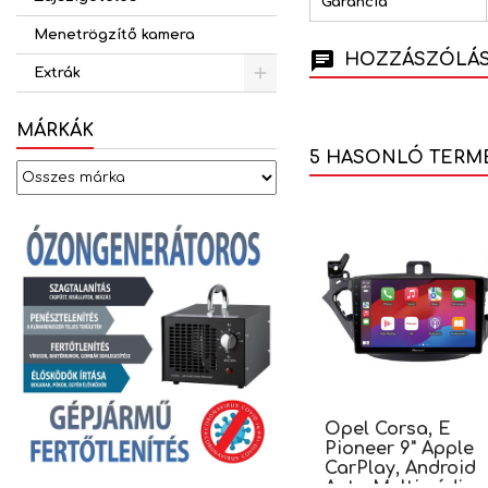
Garancia
Menetrögzítő kamera
HOZZÁSZÓLÁSO
Extrák
MÁRKÁK
5 HASONLÓ TERM
Opel Corsa, E
Pioneer 9" Apple
CarPlay, Android
Auto Multimédia