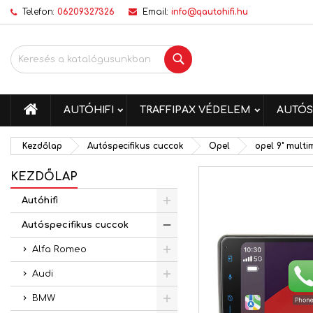
Telefon:
06209327326
Email:
info@qautohifi.hu
K
K
B
Keresés
add_circle_outline
Be
Kí
me
KEZDŐLAP
AUTÓHIFI
TRAFFIPAX VÉDELEM
AUTÓS
Kezdőlap
Autóspecifikus cuccok
Opel
opel 9" multi
KEZDŐLAP
Autóhifi
Autóspecifikus cuccok
Alfa Romeo
Audi
BMW