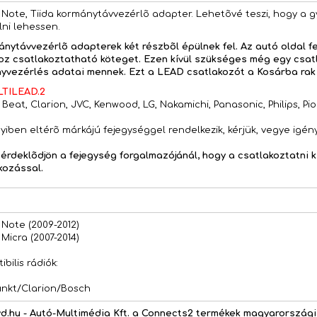
 Note, Tiida kormánytávvezérlõ adapter. Lehetõvé teszi, hogy a 
lni lehessen.
ánytávvezérlõ adapterek két részbõl épülnek fel. Az autó oldal fe
oz csatlakoztatható köteget. Ezen kívül szükséges még egy csat
yvezérlés adatai mennek. Ezt a LEAD csatlakozót a Kosárba rak g
TILEAD.2
, Beat, Clarion, JVC, Kenwood, LG, Nakamichi, Panasonic, Philips, P
iben eltérõ márkájú fejegységgel rendelkezik, kérjük, vegye igén
, érdeklõdjön a fejegység forgalmazójánál, hogy a csatlakoztatni k
kozással.
 Note (2009-2012)
Micra (2007-2014)
bilis rádiók:
nkt/Clarion/Bosch
d.hu - Autó-Multimédia Kft. a Connects2 termékek magyarországi 