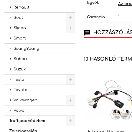
Egyéb
Az ors
Renault
Garancia
1
Seat
Skoda
HOZZÁSZÓLÁSO
Smart
SsangYoung
10 HASONLÓ TER
Subaru
Suzuki
Tesla
Toyota
Volkswagen
Volvo
Traffipax védelem
Zajszigetelés