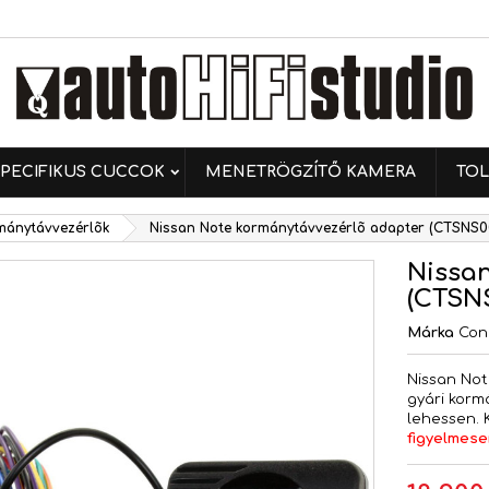
ívánságlistáim
ívánságlista létrehozása
ejelentkezés
Új lista létrehozása
 kell jelentkezned a termékek kívánságlistába történő
vánságlista neve
ntéséhez.
PECIFIKUS CUCCOK
MENETRÖGZÍTŐ KAMERA
TOL
Mégsem
Bejelentkezé
mánytávvezérlõk
Nissan Note kormánytávvezérlõ adapter (CTSNS0
Mégsem
Kívánságlista létrehozás
Nissa
(CTSNS
Márka
Con
Nissan Not
gyári korm
lehessen. 
figyelmesen