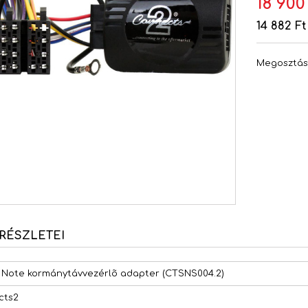
18 900
14 882 Ft
Megosztá
RÉSZLETEI
 Note kormánytávvezérlõ adapter (CTSNS004.2)
cts2