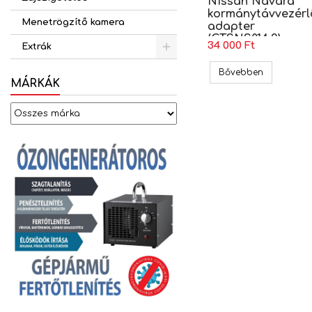
Nissan Navara
kormánytávvezérl
Menetrögzítő kamera
adapter
(CTSNS014.2)
34 000 Ft
Extrák
Nissan Nav
Bővebben
MÁRKÁK