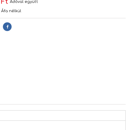
 Ft
Adóval együtt
Áfa nélkül
Megosztás
s