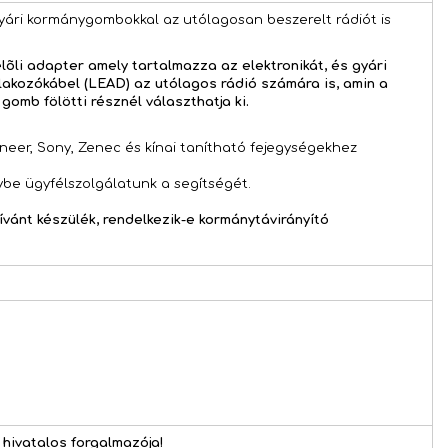
gyári kormánygombokkal az utólagosan beszerelt rádiót is
lõli adapter amely tartalmazza az elektronikát, és gyári
lakozókábel (LEAD) az utólagos rádió számára is, amin a
omb fölötti résznél választhatja ki.
ioneer, Sony, Zenec és kínai tanítható fejegységekhez
ybe ügyfélszolgálatunk a segítségét.
ívánt készülék, rendelkezik-e kormánytávirányító
hivatalos forgalmazója!