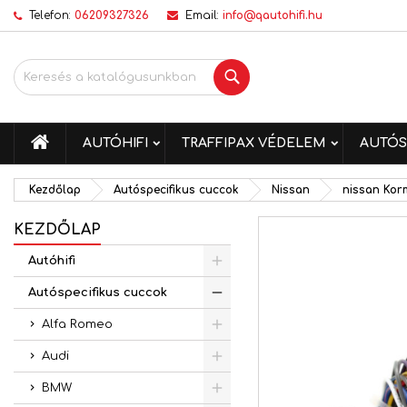
Telefon:
06209327326
Email:
info@qautohifi.hu
K
K
B
Keresés
add_circle_outline
Be
Kí
me
KEZDŐLAP
AUTÓHIFI
TRAFFIPAX VÉDELEM
AUTÓS
Kezdőlap
Autóspecifikus cuccok
Nissan
nissan Kor
KEZDŐLAP
Autóhifi
Autóspecifikus cuccok
Alfa Romeo
Audi
BMW