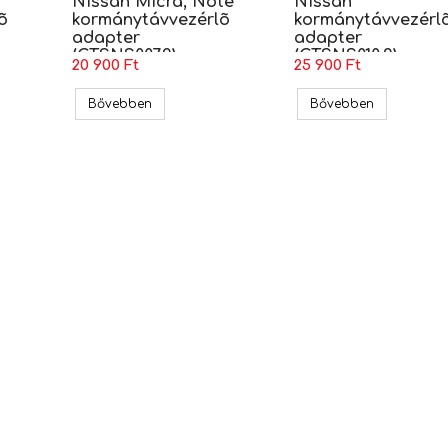
Nissan Micra, Note
Nissan
õ
kormánytávvezérlõ
kormánytávvezérl
adapter
adapter
(CTSNS007.2)
(CTSNS010.2)
20 900 Ft
25 900 Ft
ara kormánytávvezérlõ adapter (CTSNS014.2)
Nissan Micra, Note kormánytávvezérlõ adapter
Nissan korm
Bővebben
Bővebben