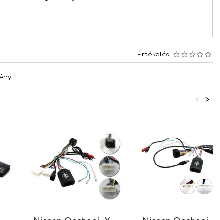
Értékelés
ény.
<
>