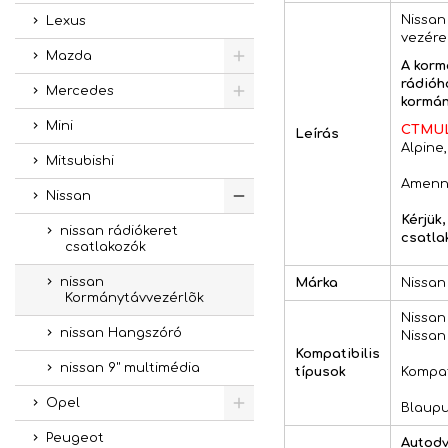
Nissan
Lexus
vezére
Mazda
A korm
rádióh
Mercedes
kormán
Mini
CTMUL
Leírás
Alpine
Mitsubishi
Amenny
Nissan
Kérjük
nissan rádiókeret
csatla
csatlakozók
nissan
Márka
Nissan
Kormánytávvezérlõk
Nissan
nissan Hangszóró
Nissan 
Kompatibilis
nissan 9" multimédia
típusok
Kompati
Opel
Blaupu
Peugeot
Autodv