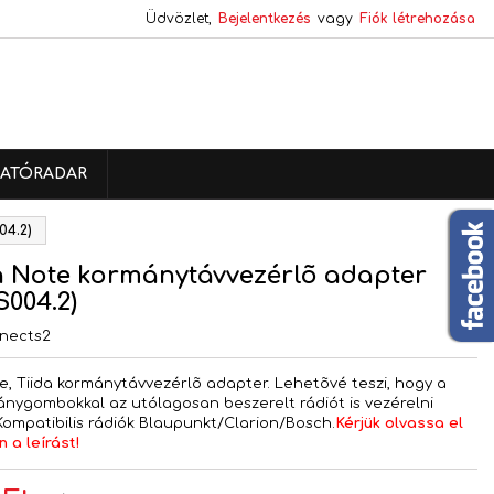
Üdvözlet,
Bejelentkezés
vagy
Fiók létrehozása
×
×
×
ATÓRADAR
s
04.2)
a
n Note kormánytávvezérlõ adapter
004.2)
nects2
e, Tiida kormánytávvezérlõ adapter. Lehetõvé teszi, hogy a
ánygombokkal az utólagosan beszerelt rádiót is vezérelni
Kompatibilis rádiók Blaupunkt/Clarion/Bosch.
Kérjük olvassa el
 a leírást!