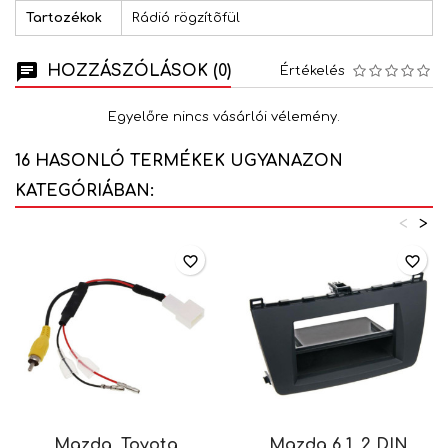
Tartozékok
Rádió rögzítõfül
HOZZÁSZÓLÁSOK (0)
Értékelés
Egyelőre nincs vásárlói vélemény.
16 HASONLÓ TERMÉKEK UGYANAZON
KATEGÓRIÁBAN:
<
>
favorite_border
favorite_border
Mazda, Toyota
Mazda 6 1, 2 DIN