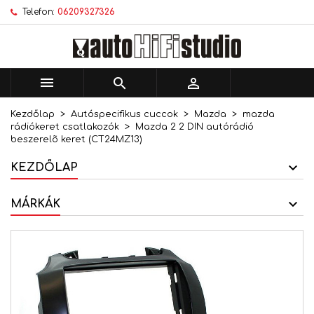
Telefon:
06209327326
×
×
×
Kívánságlistáim
Kívánságlista létrehozása
Bejelentkezés
add_circle_outline
Új lista létrehozása
Be kell jelentkezned a termékek kívánságlistába
Kívánságlista neve
történő mentéséhez.



Kezdőlap
Autóspecifikus cuccok
Mazda
mazda
Mégsem
Bejelentkezés
rádiókeret csatlakozók
Mazda 2 2 DIN autórádió
Mégsem
Kívánságlista létrehozása
beszerelõ keret (CT24MZ13)
KEZDŐLAP
MÁRKÁK