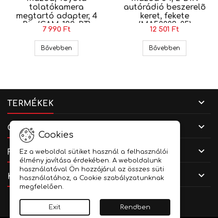
tolatókamera
autórádió beszerelõ
megtartó adapter, 4
keret, fekete
Pin (CAM-122-RT)
(MA50002-05)
7 990 Ft
12 501 Ft
Mazda, Toyota tolatókamera megtartó adapter, 
Mazda 6 1, 2
Bővebben
Bővebben

TERMÉKEK

CÉGADATOK
Cookies

FIÓKOD
Ez a weboldal sütiket használ a felhasználói
élmény javítása érdekében. A weboldalunk
használatával Ön hozzájárul az összes süti

KAPCSOLAT
használatához, a Cookie szabályzatunknak
megfelelően.
Facebook
YouTube
Instagram
Exit
Rendben