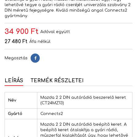
lehetõvé tegye a gyári rádió cseréjét univerzális szabvány 2
DIN méretû fejegységre. Kiváló minõségû angol Connects2
gyártmány.
34 900 Ft
Adóval együtt
27 480 Ft
Áfa nélkül
Megosztás
Megosztás
LEÍRÁS
TERMÉK RÉSZLETEI
Mazda 2 2 DIN autórádió beszerelõ keret
Név
(CT24MZ13)
Gyártó
Connects2
Mazda 2 2 DIN autórádió beépítõ keret. A
beépítõ keret átalakítja a gyári rádió,
mûszerfal kialakítását úgy, hogy lehetõvé