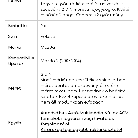
Leírás
tegye a gyári rádió cseréjét univerzális
szabvány 2 DIN méretû fejegységre. Kiváló
minõségû angol Connects2 gyártmány.
Beépítés
No
Szín
Fekete
Márka
Mazda
Kompatibilis
Mazda 2 (2007-2014)
típusok
2 DIN
Kínai, márkátlan készülékek sok esetben
méret pontatlan, szabványtól eltérõ
Méret
méret miatt, nem illeszkednek a beépítõ
keretbe. Ezzel kapcsolatos reklamációt
nem áll módunkban elfogadni!
Autodvd.hu - Autó-Multimédia Kft. az ACV
termékek magyarországi hivatalos
Egyéb
forgalmazója!
Az ország legnagyobb raktárkészlete!