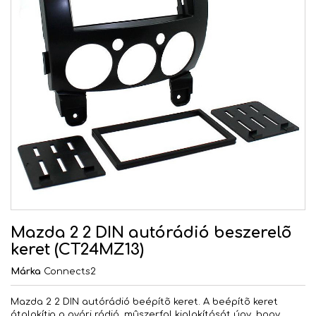
Mazda 2 2 DIN autórádió beszerelõ
keret (CT24MZ13)
Márka
Connects2
Mazda 2 2 DIN autórádió beépítõ keret. A beépítõ keret
átalakítja a gyári rádió, mûszerfal kialakítását úgy, hogy