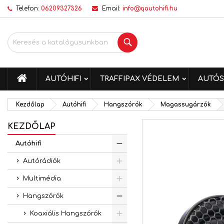
Telefon:
06209327326
Email:
info@qautohifi.hu
K
K
B
Keresés
add_circle_outline
Be
Kí
me
KEZDŐLAP
AUTÓHIFI
TRAFFIPAX VÉDELEM
AUTÓS
Kezdőlap
Autóhifi
Hangszórók
Magassugárzók
KEZDŐLAP
Autóhifi
Autórádiók
Multimédia
Hangszórók
Koaxiális Hangszórók