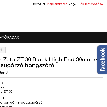
Üdvözlet,
Bejelentkezés
vagy
Fiók létrehozása
×
×
×
ATÓRADAR
s
ró
a
 Zeta ZT 30 Black High End 30mm-es
sugárzó hangszóró
den Audio
D>
árzó
ta ZT 30
att
selyemdóm magassugárzó