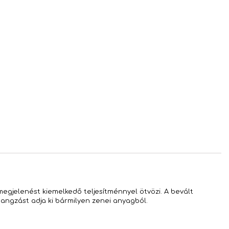
egjelenést kiemelkedő teljesítménnyel ötvözi. A bevált
angzást adja ki bármilyen zenei anyagból.