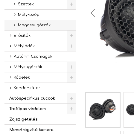
Szettek
Mélyközép
Magassugárzók
Erősítők
Mélyládák
Autóhifi Csomagok
Mélysugárzók
Kábelek
Kondenzátor
Autóspecifikus cuccok
Traffipax védelem
Zajszigetelés
Menetrögzítő kamera