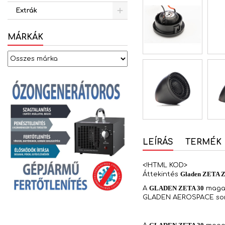
Extrák
MÁRKÁK
LEÍRÁS
TERMÉK 
<!HTML KOD>
Gladen ZETA Z
Áttekintés
GLADEN ZETA 30
A
magas
GLADEN AEROSPACE soroz