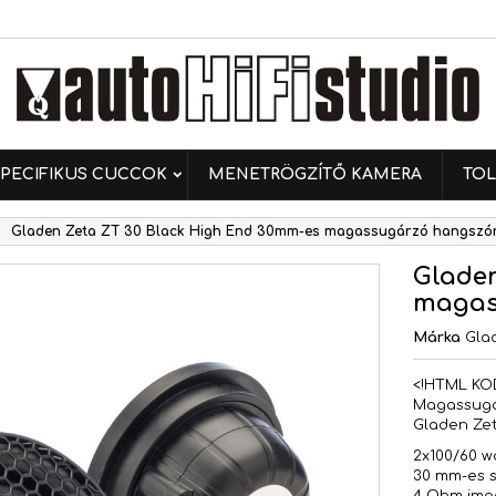
ívánságlistáim
ívánságlista létrehozása
ejelentkezés
Új lista létrehozása
 kell jelentkezned a termékek kívánságlistába történő
vánságlista neve
ntéséhez.
PECIFIKUS CUCCOK
MENETRÖGZÍTŐ KAMERA
TOL
Mégsem
Bejelentkezé
Gladen Zeta ZT 30 Black High End 30mm-es magassugárzó hangszó
Mégsem
Kívánságlista létrehozás
Gladen
magas
Márka
Gla
<!HTML KO
Magassug
Gladen Ze
2x100/60 w
30 mm-es 