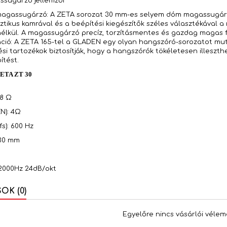
sugárzó jellemzői
agassugárzó: A ZETA sorozat 30 mm-es selyem dóm magassugárzó
sztikus kamrával és a beépítési kiegészítők széles választékával
lkül. A magassugárzó precíz, torzításmentes és gazdag magas fr
ció: A ZETA 165-tel a GLADEN egy olyan hangszóró-sorozatot mut
ési tartozékok biztosítják, hogy a hangszórók tökéletesen illesz
ítést.
ZETA ZT 30
48 Ω
N): 4Ω
s): 600 Hz
 30 mm
 2000Hz 24dB/okt
K (0)
Egyelőre nincs vásárlói vélem