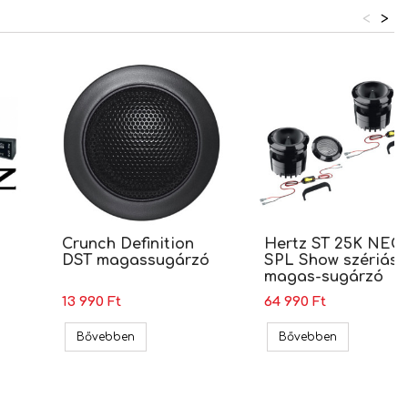
<
>
Crunch Definition
Hertz ST 25K NEO
DST magassugárzó
SPL Show szériás
magas-sugárzó
13 990 Ft
64 990 Ft
4.3 Magassugárzó hangszóró
Crunch Definition DST magassugárzó
Hertz ST 25
Bővebben
Bővebben