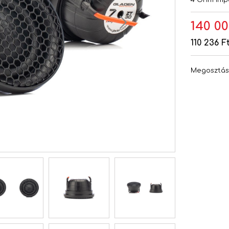
4 Ohm imp
140 00
110 236 F
Megosztá