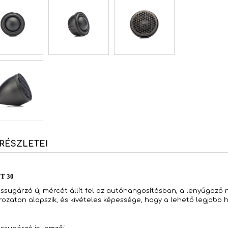
RÉSZLETEI
T 30
sugárzó új mércét állít fel az autóhangosításban, a lenyűgöző m
aton alapszik, és kivételes képessége, hogy a lehető legjobb h