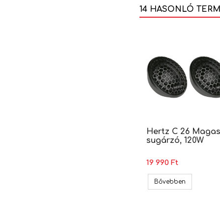
14 HASONLÓ TER
Hertz C 26 Maga
sugárzó, 120W
19 990 Ft
Hertz C 26
Bővebben