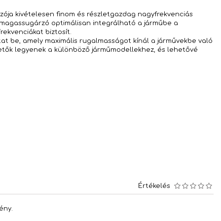
ja kivételesen finom és részletgazdag nagyfrekvenciás
 a magassugárzó optimálisan integrálható a járműbe a
ekvenciákat biztosít.
at be, amely maximális rugalmasságot kínál a járművekbe való
thetők legyenek a különböző járműmodellekhez, és lehetővé
Értékelés
ény.