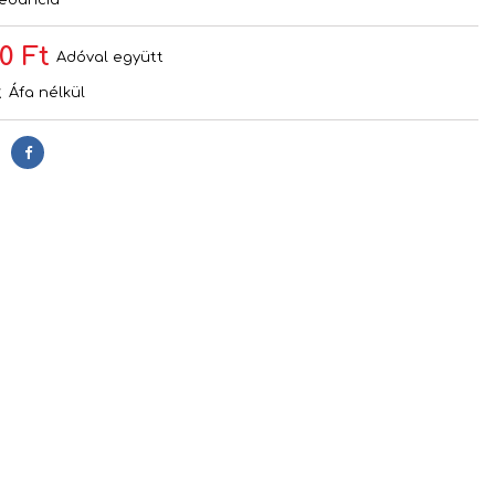
edancia
0 Ft
Adóval együtt
t
Áfa nélkül
Megosztás
s