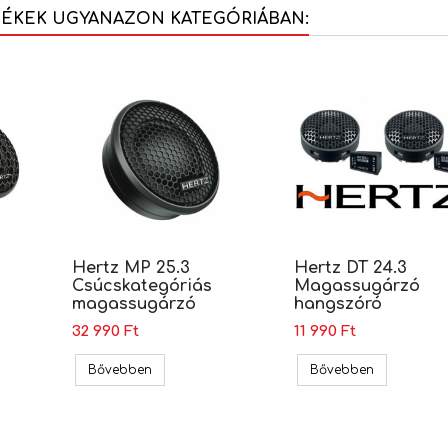
MÉKEK UGYANAZON KATEGÓRIÁBAN:
s
Hertz MP 25.3
Hertz DT 24.3
Csúcskategóriás
Magassugárzó
magassugárzó
hangszóró
32 990 Ft
11 990 Ft
 Magas sugárzó, 120W
Hertz MP 25.3 Csúcskategóriás magassugárzó
Hertz DT 2
Bővebben
Bővebben