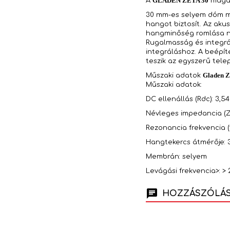
GLADEN ZETA 30
A
magas
30 mm-es selyem dóm m
hangot biztosít. Az aku
hangminőség romlása né
Rugalmasság és integrá
integráláshoz. A beépít
teszik az egyszerű telep
Gladen 
Műszaki adatok
Műszaki adatok:
DC ellenállás (Rdc): 3,5
Névleges impedancia (Z
Rezonancia frekvencia (f
Hangtekercs átmérője:
Membrán: selyem
Levágási frekvencia>: >
HOZZÁSZÓLÁSO