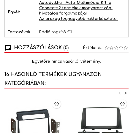
Autodvd.hu - Autó-Multimédia Kft. a
Connects2 termékek magyarországi
Egyéb
hivatalos forgalmazója!
Az ország legnagyobb raktárkészlete!
Tartozékok
Rádió rögzítõ fül
HOZZÁSZÓLÁSOK (0)
Értékelés
Egyelőre nincs vásárlói vélemény.
16 HASONLÓ TERMÉKEK UGYANAZON
KATEGÓRIÁBAN:
<
>
favorite_border
favorite_border