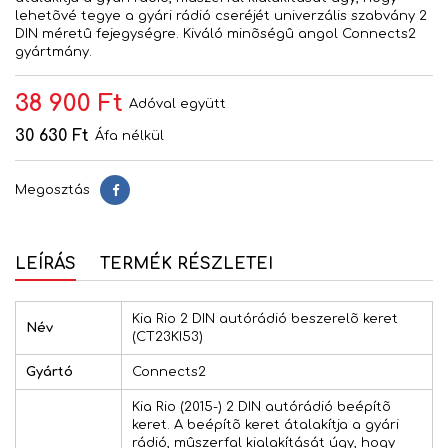
lehetõvé tegye a gyári rádió cseréjét univerzális szabvány 2
DIN méretû fejegységre. Kiváló minõségû angol Connects2
gyártmány.
38 900 Ft
Adóval együtt
30 630 Ft
Áfa nélkül
Megosztás
Megosztás
LEÍRÁS
TERMÉK RÉSZLETEI
Kia Rio 2 DIN autórádió beszerelõ keret
Név
(CT23KI53)
Gyártó
Connects2
Kia Rio (2015-) 2 DIN autórádió beépítõ
keret. A beépítõ keret átalakítja a gyári
rádió, mûszerfal kialakítását úgy, hogy