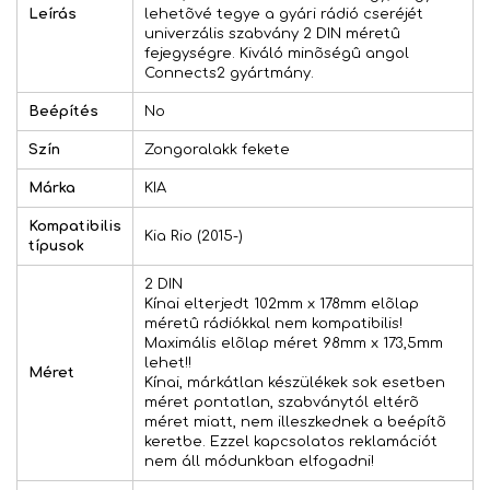
Leírás
lehetõvé tegye a gyári rádió cseréjét
univerzális szabvány 2 DIN méretû
fejegységre. Kiváló minõségû angol
Connects2 gyártmány.
Beépítés
No
Szín
Zongoralakk fekete
Márka
KIA
Kompatibilis
Kia Rio (2015-)
típusok
2 DIN
Kínai elterjedt 102mm x 178mm elõlap
méretû rádiókkal nem kompatibilis!
Maximális elõlap méret 98mm x 173,5mm
lehet!!
Méret
Kínai, márkátlan készülékek sok esetben
méret pontatlan, szabványtól eltérõ
méret miatt, nem illeszkednek a beépítõ
keretbe. Ezzel kapcsolatos reklamációt
nem áll módunkban elfogadni!