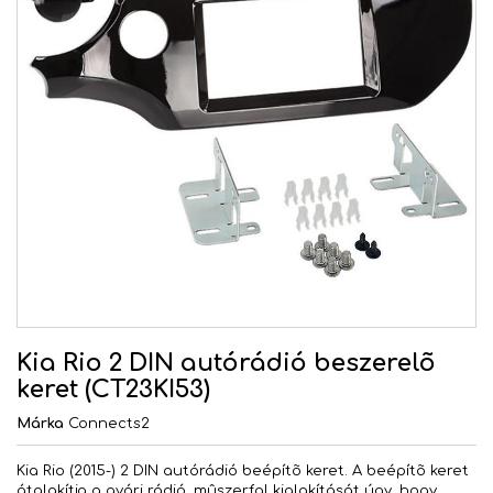
Kia Rio 2 DIN autórádió beszerelõ
keret (CT23KI53)
Márka
Connects2
Kia Rio (2015-) 2 DIN autórádió beépítõ keret. A beépítõ keret
átalakítja a gyári rádió, mûszerfal kialakítását úgy, hogy