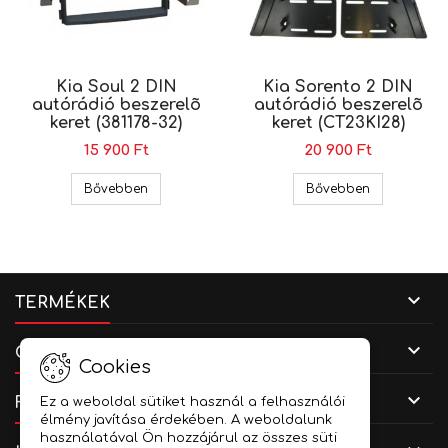
Kia Soul 2 DIN
Kia Sorento 2 DIN
autórádió beszerelõ
autórádió beszerelõ
keret (381178-32)
keret (CT23KI28)
15 900 Ft
20 900 Ft
Kia Soul 2 DIN autórádió beszerelõ keret (381178
Kia Sorento 
Bővebben
Bővebben

TERMÉKEK

CÉGADATOK
Cookies

FIÓKOD
Ez a weboldal sütiket használ a felhasználói
élmény javítása érdekében. A weboldalunk
használatával Ön hozzájárul az összes süti