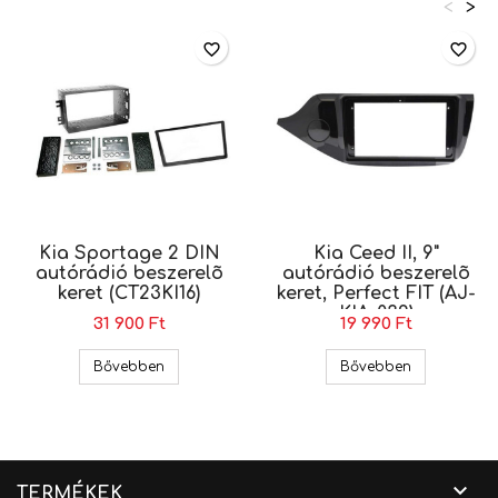
<
>
favorite_border
favorite_border
Kia Sportage 2 DIN
Kia Ceed II, 9"
autórádió beszerelõ
autórádió beszerelõ
keret (CT23KI16)
keret, Perfect FIT (AJ-
KIA-039)
31 900 Ft
19 990 Ft
Kia Sportage 2 DIN autórádió beszerelõ keret (
Kia Ceed II, 
Bővebben
Bővebben

TERMÉKEK