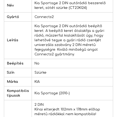
Kia Sportage 2 DIN autórádió beszerelõ
Név
keret, sötét szürke (CT23KI24)
Gyártó
Connects2
Kia Sportage 2 DIN autórádió beépítõ
keret. A beépítõ keret átalakítja a gyári
rádió, mûszerfal kialakítását úgy, hogy
Leírás
lehetõvé tegye a gyári rádió cseréjét
univerzális szabvány 2 DIN méretû
fejegységre. Kiváló minõségû angol
Connects2 gyártmány.
Beépítés
No
Szín
Szürke
Márka
KIA
Kompatibilis
Kia Sportage (2010-)
típusok
2 DIN
Kínai elterjedt 102mm x 178mm elõlap
méretû rádiókkal nem kompatibilis!