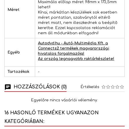
Maximális elõlap méret 98mm x 173,5mm
lehet!!
Méret
Kínai, márkátlan készülékek sok esetben
méret pontatlan, szabványtól eltérõ
méret miatt, nem illeszkednek a beépítõ
keretbe. Ezzel kapcsolatos reklamációt
nem áll módunkban elfogadni!
Autodvd.hu - Autó-Multimédia Kft. a
Connects2 termékek magyarországi
Egyéb
hivatalos forgalmazója!
Az ország legnagyobb raktárkészlete!
Tartozékok
-
HOZZÁSZÓLÁSOK (0)
Értékelés
Egyelőre nincs vásárlói vélemény.
16 HASONLÓ TERMÉKEK UGYANAZON
KATEGÓRIÁBAN: