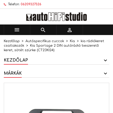
Telefon:
06209327326
×
×
×
Kívánságlistáim
Kívánságlista létrehozása
Bejelentkezés
add_circle_outline
Új lista létrehozása
Be kell jelentkezned a termékek kívánságlistába
Kívánságlista neve
történő mentéséhez.



Kezdőlap
Autóspecifikus cuccok
Kia
kia rádiókeret
Mégsem
Bejelentkezés
csatlakozók
Kia Sportage 2 DIN autórádió beszerelõ
Mégsem
Kívánságlista létrehozása
keret, sötét szürke (CT23KI24)
KEZDŐLAP
MÁRKÁK