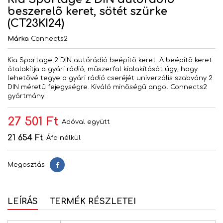
beszerelõ keret, sötét szürke
(CT23KI24)
Márka
Connects2
Kia Sportage 2 DIN autórádió beépítõ keret. A beépítõ keret
átalakítja a gyári rádió, mûszerfal kialakítását úgy, hogy
lehetõvé tegye a gyári rádió cseréjét univerzális szabvány 2
DIN méretû fejegységre. Kiváló minõségû angol Connects2
gyártmány.
27 501 Ft
Adóval együtt
21 654 Ft
Áfa nélkül
Megosztás
Megosztás
LEÍRÁS
TERMÉK RÉSZLETEI