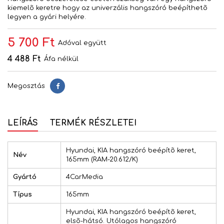
kiemelõ keretre hogy az univerzális hangszóró beépíthetõ
legyen a gyári helyére.
5 700 Ft
Adóval együtt
4 488 Ft
Áfa nélkül
Megosztás
Megosztás
LEÍRÁS
TERMÉK RÉSZLETEI
Hyundai, KIA hangszóró beépítõ keret,
Név
165mm (RAM-20.612/K)
Gyártó
4CarMedia
Típus
165mm
Hyundai, KIA hangszóró beépítõ keret,
elsõ-hátsó. Utólagos hangszóró