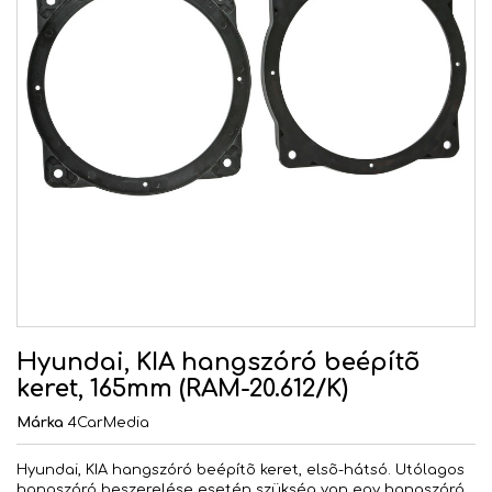
Hyundai, KIA hangszóró beépítõ
keret, 165mm (RAM-20.612/K)
Márka
4CarMedia
Hyundai, KIA hangszóró beépítõ keret, elsõ-hátsó. Utólagos
hangszóró beszerelése esetén szükség van egy hangszóró