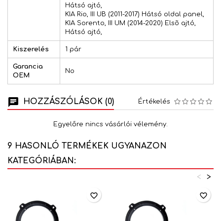
Hátsó ajtó,
KIA Rio, III UB (2011-2017) Hátsó oldal panel,
KIA Sorento, III UM (2014-2020) Elsõ ajtó,
Hátsó ajtó,
Kiszerelés
1 pár
Garancia
No
OEM
HOZZÁSZÓLÁSOK (0)
Értékelés
Egyelőre nincs vásárlói vélemény.
9 HASONLÓ TERMÉKEK UGYANAZON
KATEGÓRIÁBAN:
<
>
favorite_border
favorite_border