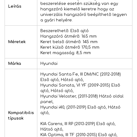
beszerelése esetén szükség van egy
Leírás
hangszóró kiemelõ keretre hogy az
univerzális hangszóró beépíthetõ legyen
a gyári helyére.
Beszerelhetõ: Elsõ ajtó
Hangszóró átmérõ: 165 mm
Méretek
Keret belsõ átmérõ: 145 mm
Keret külsõ átmérõ 170,5 mm
Keret magasság: 8,5 mm
Márka
Hyundai
Hyundai Santa Fe, III DM/NC (2012-2018)
Elsõ ajtó, Hátsó ajtó,
Hyundai Sonata, VI YF (2009-2015) Elsõ
ajtó, Hátsó ajtó,
Hyundai Veloster, (2011-2018) Hátsó oldal
panel,
Hyundai i40, (2011-2019) Elsõ ajtó, Hátsó
Kompatibilis
ajtó,
típusok
KIA Carens, III RP (2013-2019) Elsõ ajtó,
Hátsó ajtó,
KIA Optima, III TF (2010-2015) Elsõ ajtó,