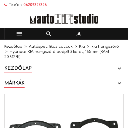
Telefon:
06209327326
×
×
×
Kívánságlistáim
Kívánságlista létrehozása
Bejelentkezés
add_circle_outline
Új lista létrehozása
Be kell jelentkezned a termékek kívánságlistába
Kívánságlista neve
történő mentéséhez.



Kezdőlap
Autóspecifikus cuccok
Kia
kia hangszóró
Mégsem
Bejelentkezés
Hyundai, KIA hangszóró beépítõ keret, 165mm (RAM-
Mégsem
Kívánságlista létrehozása
20.612/K)
KEZDŐLAP
MÁRKÁK