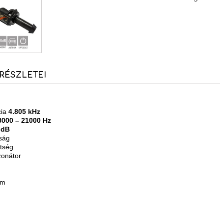
RÉSZLETEI
cia
4.805 kHz
8000 – 21000 Hz
 dB
ság
tség
zonátor
mm