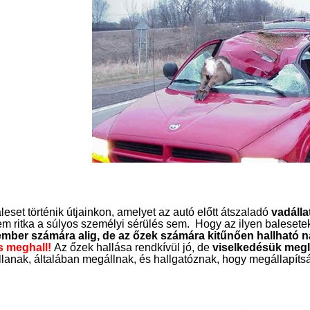
leset történik útjainkon, amelyet az autó előtt átszaladó
vadálla
em ritka a súlyos személyi sérülés sem.
Hogy az ilyen balesetek
ember számára alig, de az őzek számára kitűnően hallható 
is meghall!
Az őzek hallása rendkívül jó, de
viselkedésük megl
lanak, általában megállnak, és hallgatóznak, hogy megállapítsá