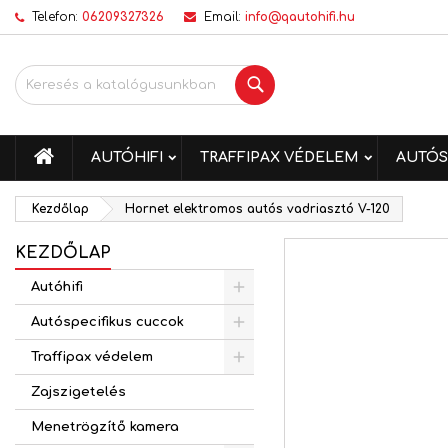
Telefon:
06209327326
Email:
info@qautohifi.hu
K
K
B
Keresés
add_circle_outline
Be
Kí
me
KEZDŐLAP
AUTÓHIFI
TRAFFIPAX VÉDELEM
AUTÓS
Kezdőlap
Hornet elektromos autós vadriasztó V-120
KEZDŐLAP
Autóhifi
Autóspecifikus cuccok
Traffipax védelem
Zajszigetelés
Menetrögzítő kamera