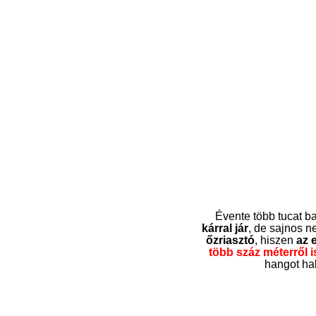
Évente több tucat ba
kárral jár
, de sajnos n
őzriasztó
, hiszen
az 
több száz méterről 
hangot hal