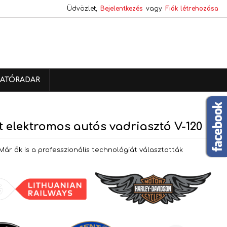
Üdvözlet,
Bejelentkezés
vagy
Fiók létrehozása
×
×
×
ATÓRADAR
s
a
 elektromos autós vadriasztó V-120
Már ők is a professzionális technológiát választották