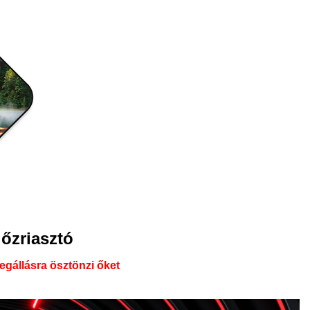
őzriasztó
gállásra ösztönzi őket