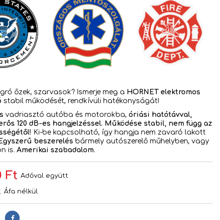
ugró őzek, szarvasok? Ismerje meg a
HORNET elektromos
ó
stabil működését, rendkívüli hatékonyságát!
s
vadriasztó autóba és motorokba,
óriási hatótávval,
erős 120 dB-es hangjelzéssel. Működése stabil, nem függ az
sségétől!
Ki-be kapcsolható, így hangja nem zavaró lakott
Egyszerű beszerelés
bármely autószerelő műhelyben, vagy
n is.
Amerikai szabadalom
.
 Ft
Adóval együtt
t
Áfa nélkül
Megosztás
s