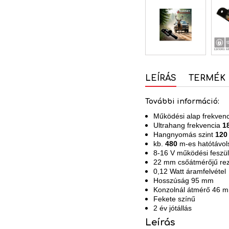
LEÍRÁS
TERMÉK 
További információ:
Működési alap frekven
Ultrahang frekvencia
1
Hangnyomás szint
120
kb.
480
m-es hatótávol
8-16 V működési feszül
22 mm csőátmérőjű re
0,12 Watt áramfelvétel
Hosszúság 95 mm
Konzolnál átmérő 46 
Fekete színű
2 év jótállás
Leírás