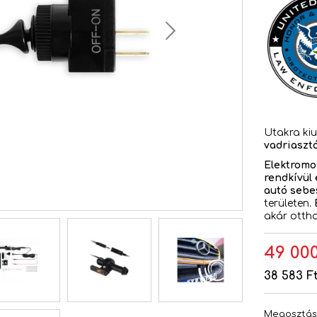
Utakra ki
vadriaszt
Elektromo
rendkívül 
autó sebe
területen.
akár ottho
49 000
38 583 F
Megosztá