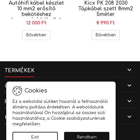
Autóhifi kábel készlet
Kicx PK 208 2030
10 mm2 erősítő
Tápkábel szett 8mm2
bekötéshez
5méter
hangszóró kábellel
12 000 Ft
8 990 Ft
WK 10
Autóhifi kábel készlet 10 mm2 erősítő bekötéshe
Kicx PK 208
Bővebben
Bővebben

TERMÉKEK

CÉGADATOK
Cookies

FIÓKOD
Ez a weboldal sütiket használ a felhasználói
élmény javítása érdekében. A weboldalunk
használatával Ön hozzájárul az összes süti

KAPCSOLAT
használatához, a Cookie szabályzatunknak
megfelelően.
Facebook
YouTube
Instagram
Exit
Rendben