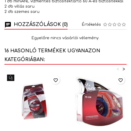
1 db miniANL vízmentes biztosítéktartó 60 A-es biztosítékkal
2 db villás saru
2 db szemes saru
HOZZÁSZÓLÁSOK (0)
Értékelés
Egyelőre nincs vásárlói vélemény.
16 HASONLÓ TERMÉKEK UGYANAZON
KATEGÓRIÁBAN:
<
>
Új
favorite_border
favorite_border