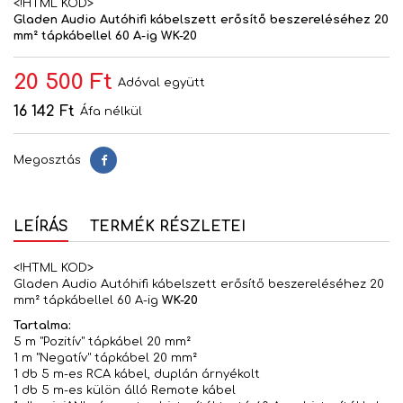
<!HTML KOD>
Gladen Audio Autóhifi kábelszett erősítő beszereléséhez 20
mm² tápkábellel 60 A-ig WK-20
20 500 Ft
Adóval együtt
16 142 Ft
Áfa nélkül
Megosztás
Megosztás
LEÍRÁS
TERMÉK RÉSZLETEI
<!HTML KOD>
Gladen Audio Autóhifi kábelszett erősítő beszereléséhez 20
mm² tápkábellel 60 A-ig
WK-20
Tartalma:
5 m "Pozitív" tápkábel 20 mm²
1 m "Negatív" tápkábel 20 mm²
1 db 5 m-es RCA kábel, duplán árnyékolt
1 db 5 m-es külön álló Remote kábel