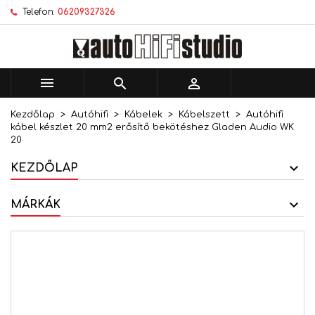
Telefon:
06209327326
×
×
×
Kívánságlistáim
Kívánságlista létrehozása
Bejelentkezés
add_circle_outline
Új lista létrehozása
Be kell jelentkezned a termékek kívánságlistába
Kívánságlista neve
történő mentéséhez.



Kezdőlap
Autóhifi
Kábelek
Kábelszett
Autóhifi
Mégsem
Bejelentkezés
kábel készlet 20 mm2 erősítő bekötéshez Gladen Audio WK
Mégsem
Kívánságlista létrehozása
20
KEZDŐLAP
MÁRKÁK