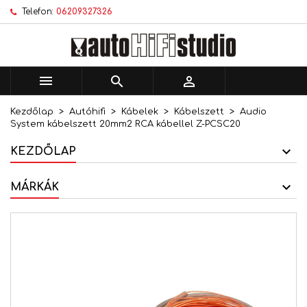
Telefon:
06209327326
×
×
×
Kívánságlistáim
Kívánságlista létrehozása
Bejelentkezés
add_circle_outline
Új lista létrehozása
Be kell jelentkezned a termékek kívánságlistába
Kívánságlista neve
történő mentéséhez.



Kezdőlap
Autóhifi
Kábelek
Kábelszett
Audio
Mégsem
Bejelentkezés
System kábelszett 20mm2 RCA kábellel Z-PCSC20
Mégsem
Kívánságlista létrehozása
KEZDŐLAP
MÁRKÁK