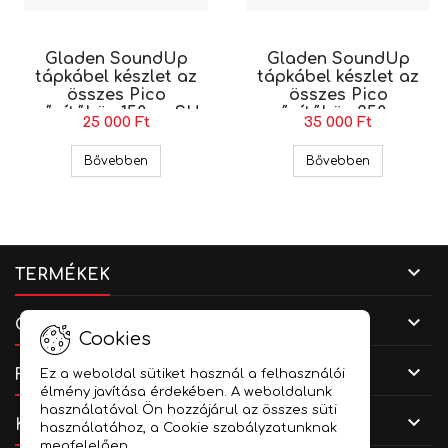
Gladen SoundUp
Gladen SoundUp
tápkábel készlet az
tápkábel készlet az
összes Pico
összes Pico
erősítőhöz 150cm SU-
erősítőhöz 350 cm
25 000 Ft
35 000 Ft
Power150
SU-Power350
Gladen SoundUp tápkábel készlet az összes Pi
Gladen Soun
Bővebben
Bővebben

TERMÉKEK

CÉGADATOK
Cookies

FIÓKOD
Ez a weboldal sütiket használ a felhasználói
élmény javítása érdekében. A weboldalunk
használatával Ön hozzájárul az összes süti

KAPCSOLAT
használatához, a Cookie szabályzatunknak
megfelelően.