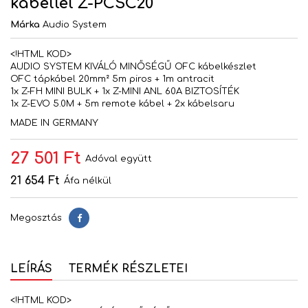
kábellel Z-PCSC20
Márka
Audio System
<!HTML KOD>
AUDIO SYSTEM KIVÁLÓ MINŐSÉGŰ OFC kábelkészlet
OFC tápkábel 20mm² 5m piros + 1m antracit
1x Z-FH MINI BULK + 1x Z-MINI ANL 60A BIZTOSÍTÉK
1x Z-EVO 5.0M + 5m remote kábel + 2x kábelsaru
MADE IN GERMANY
27 501 Ft
Adóval együtt
21 654 Ft
Áfa nélkül
Megosztás
Megosztás
LEÍRÁS
TERMÉK RÉSZLETEI
<!HTML KOD>