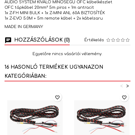
AUDIO SYSTEM KIVÁLÓ MINŐSÉGŰ OFC kábelkészlet
OFC tápkábel 20mm² 5m piros + 1m antracit
1x Z-FH MINI BULK + 1x Z-MINI ANL 60A BIZTOSÍTÉK
1x Z-EVO 5.0M + 5m remote kábel + 2x kábelsaru
MADE IN GERMANY
HOZZÁSZÓLÁSOK (0)
Értékelés
Egyelőre nincs vásárlói vélemény.
16 HASONLÓ TERMÉKEK UGYANAZON
KATEGÓRIÁBAN:
<
>
favorite_border
favorite_border