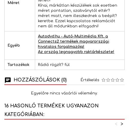
lehet!!
Méret
Kínai, márkátlan készülékek sok esetben
méret pontatlan, szabványtól eltér?
méret miatt, nem illeszkednek a beépít?
keretbe. Ezzel kapcsolatos reklamációt
nem áll módunkban elfogadni!
Autodvd.hu - Autó-Multimédia Kft. a
Connects2 termékek magyarországi
Egyéb
hivatalos forgalmazója!
Az ország legnagyobb raktárkészlete!
Tartozékok
Rádió rögzít? fül
HOZZÁSZÓLÁSOK (0)
Értékelés
Egyelőre nincs vásárlói vélemény.
16 HASONLÓ TERMÉKEK UGYANAZON
KATEGÓRIÁBAN:
<
>