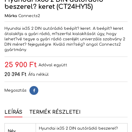
beszerel? keret (CT24HY15)
Márka
Connects2
Hyundai ix35 2 DIN autórádió beépít? keret. A beépít? keret
átalakítja a gyári rádió, m?szerfal kialakítását úgy, hogy
lehet?vé tegye a gyári rádió cseréjét univerzális szabvány 2
DIN méret? fejegységre. Kiváló min?ség? angol Connects2
gyártmány.
25 900 Ft
Adóval együtt
20 394 Ft
Áfa nélkül
Megosztás
Megosztás
LEÍRÁS
TERMÉK RÉSZLETEI
Hyundai ix35 2 DIN autórádió beszerel?
Név