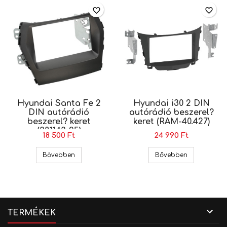
favorite_border
favorite_border
Hyundai Santa Fe 2
Hyundai i30 2 DIN
DIN autórádió
autórádió beszerel?
beszerel? keret
keret (RAM-40.427)
(381143-25)
18 500 Ft
24 990 Ft
Hyundai Santa Fe 2 DIN autórádió beszerel? kere
Hyundai i30 
Bővebben
Bővebben

TERMÉKEK