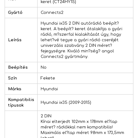
keret (CT24HY15)
Gyártó
Connects2
Hyundai ix35 2 DIN autórádió beépít?
keret. A beépít? keret átalakítja a gyári
rádió, m?szerfal kialakítását úgy, hogy
Leírás
lehet?vé tegye a gyári rádió cseréjét
univerzális szabvány 2 DIN méret?
fejegységre. Kiváló min?ség? angol
Connects2 gyártmány.
Beépítés
No
Szín
Fekete
Márka
Hyundai
Kompatibilis
Hyundai ix35 (2009-2015)
típusok
2 DIN
Kínai elterjedt 102mm x 178mm el?lap
méret? rádiókkal nem kompatibilis!
Maximális el?lap méret 98mm x 173,5mm