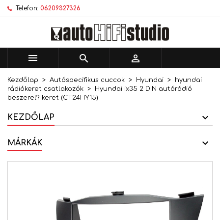
Telefon:
06209327326
×
×
×
Kívánságlistáim
Kívánságlista létrehozása
Bejelentkezés
add_circle_outline
Új lista létrehozása
Be kell jelentkezned a termékek kívánságlistába
Kívánságlista neve
történő mentéséhez.



Kezdőlap
Autóspecifikus cuccok
Hyundai
hyundai
Mégsem
Bejelentkezés
rádiókeret csatlakozók
Hyundai ix35 2 DIN autórádió
Mégsem
Kívánságlista létrehozása
beszerel? keret (CT24HY15)
KEZDŐLAP
MÁRKÁK