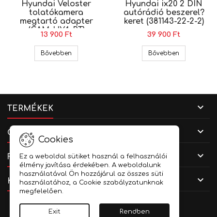
Hyundai Veloster
Hyundai ix20 2 DIN
tolatókamera
autórádió beszerel?
megtartó adapter
keret (381143-22-2-2)
(CAM-HY4-RT)
13 900 Ft
39 900 Ft
Hyundai Veloster tolatókamera megtartó adapt
Hyundai ix20
Bővebben
Bővebben

TERMÉKEK

CÉGADATOK
Cookies

FIÓKOD
Ez a weboldal sütiket használ a felhasználói
élmény javítása érdekében. A weboldalunk
használatával Ön hozzájárul az összes süti

KAPCSOLAT
használatához, a Cookie szabályzatunknak
megfelelően.
Facebook
YouTube
Instagram
Exit
Rendben