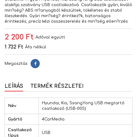
alakítja szabvány USB csatlakozóvá. Csatlakozók gyári, kiváló
min?ség? ABS m?anyagból készültek, tökéletes és stabil
illeszkedés. Gyári min?ség? érintkez?k, biztonságos
érintkezés, precíz kézi összeszerelés és min?ség ellen?rzés.
2 200 Ft
Adóval együtt
1 732 Ft
Áfa nélkül
Megosztás
Megosztás
LEÍRÁS
TERMÉK RÉSZLETEI
Hyundai, Kia, SsangYong USB megtartó
Név
csatlakozó (USB-005)
Gyártó
4CarMedia
Csatlakozó
USB
típus