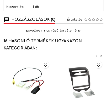
Kiszerelés
1 db
HOZZÁSZÓLÁSOK (0)
Értékelés
Egyelőre nincs vásárlói vélemény.
16 HASONLÓ TERMÉKEK UGYANAZON
KATEGÓRIÁBAN:
<
>
favorite_border
favorite_border