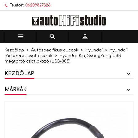
Telefon:
06209327326
×
×
×
Kívánságlistáim
Kívánságlista létrehozása
Bejelentkezés
add_circle_outline
Új lista létrehozása
Be kell jelentkezned a termékek kívánságlistába
Kívánságlista neve
történő mentéséhez.



Kezdőlap
Autóspecifikus cuccok
Hyundai
hyundai
Mégsem
Bejelentkezés
rádiókeret csatlakozók
Hyundai, Kia, SsangYong USB
Mégsem
Kívánságlista létrehozása
megtartó csatlakozó (USB-005)
KEZDŐLAP
MÁRKÁK