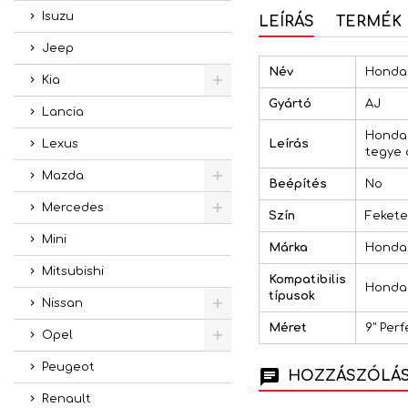
Isuzu
LEÍRÁS
TERMÉK 
Jeep
Név
Honda C
Kia
Gyártó
AJ
Lancia
Honda C
Leírás
Lexus
tegye 
Mazda
Beépítés
No
Mercedes
Szín
Fekete
Mini
Márka
Honda
Mitsubishi
Kompatibilis
Honda C
típusok
Nissan
Méret
9" Perf
Opel
Peugeot
HOZZÁSZÓLÁSO
Renault