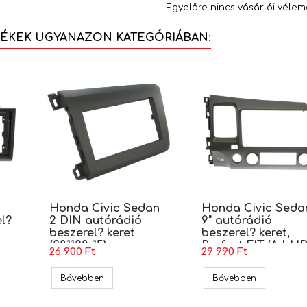
Egyelőre nincs vásárlói vélem
MÉKEK UGYANAZON KATEGÓRIÁBAN:
Honda Civic Sedan
Honda Civic Seda
l?
2 DIN autórádió
9" autórádió
beszerel? keret
beszerel? keret,
(381130-15)
Perfect FIT (AJ-H
26 900 Ft
29 990 Ft
074)
 9" autórádió beszerel? keret, Perfect FIT (AJ-HD-094)
Honda Civic Sedan 2 DIN autórádió beszerel? ke
Honda Civic 
Bővebben
Bővebben