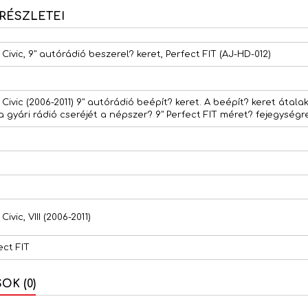
RÉSZLETEI
ivic, 9" autórádió beszerel? keret, Perfect FIT (AJ-HD-012)
ivic (2006-2011) 9" autórádió beépít? keret. A beépít? keret átalak
a gyári rádió cseréjét a népszer? 9" Perfect FIT méret? fejegységr
ivic, VIII (2006-2011)
ect FIT
K (0)