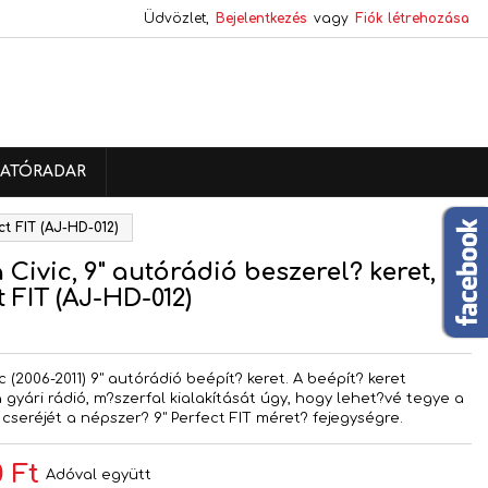
Üdvözlet,
Bejelentkezés
vagy
Fiók létrehozása
×
×
×
ATÓRADAR
s
ct FIT (AJ-HD-012)
a
Civic, 9" autórádió beszerel? keret,
t FIT (AJ-HD-012)
 (2006-2011) 9" autórádió beépít? keret. A beépít? keret
a gyári rádió, m?szerfal kialakítását úgy, hogy lehet?vé tegye a
 cseréjét a népszer? 9" Perfect FIT méret? fejegységre.
 Ft
Adóval együtt