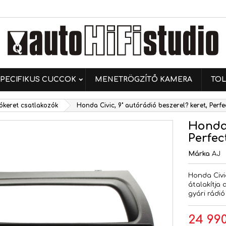
ívánságlistáim
ívánságlista létrehozása
ejelentkezés
Új lista létrehozása
 kell jelentkezned a termékek kívánságlistába történő
vánságlista neve
ntéséhez.
PECIFIKUS CUCCOK
MENETRÖGZÍTŐ KAMERA
TOL
Mégsem
Bejelentkezé
ókeret csatlakozók
Honda Civic, 9" autórádió beszerel? keret, Perfe
Mégsem
Kívánságlista létrehozás
Honda 
Perfec
Márka
AJ
Honda Civic
átalakítja 
gyári rádió
24 990