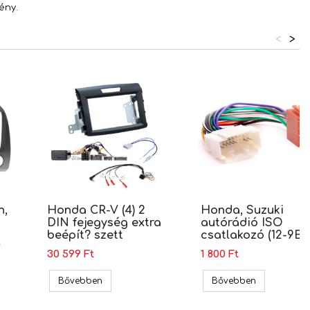
ény.
<
>
n,
Honda CR-V (4) 2
Honda, Suzuki
DIN fejegység extra
autórádió ISO
beépít? szett
csatlakozó (12-9B)
D-
30 599 Ft
1 800 Ft
ret (381130-15)
Sedan, 9" autórádió beszerel? keret, Perfect FIT (AJ-HD-074)
Honda CR-V (4) 2 DIN fejegység extra beépít? sz
Honda, Suzu
Bővebben
Bővebben