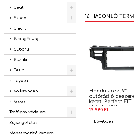
Seat
16 HASONLÓ TER
Skoda
Smart
SsangYoung
Subaru
Suzuki
Tesla
Toyota
Honda Jazz, 9"
Volkswagen
autórádió beszere
keret, Perfect FIT
Volvo
(AJ-HD-094)
19 990 Ft
Traffipax védelem
Honda Jazz,
Bővebben
Zajszigetelés
Menetrögzítő kamera