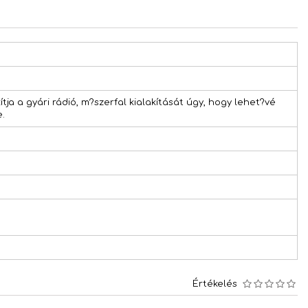
ítja a gyári rádió, m?szerfal kialakítását úgy, hogy lehet?vé
e.
Értékelés