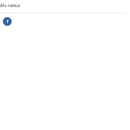
Áfa nélkül
Megosztás
s