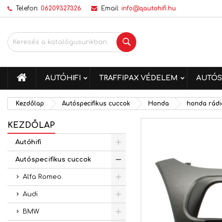
Telefon:
06209327326
Email:
info@qautohifi.hu
K
K
B
Keresés
add_circle_outline
Be
Kí
me
KEZDŐLAP
AUTÓHIFI
TRAFFIPAX VÉDELEM
AUTÓS
Kezdőlap
Autóspecifikus cuccok
Honda
honda rádi
KEZDŐLAP
Autóhifi
Autóspecifikus cuccok
Alfa Romeo
Audi
BMW