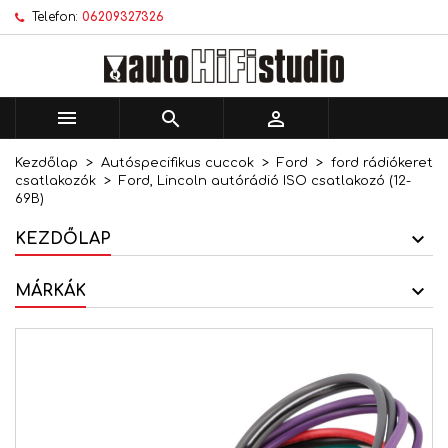
Telefon:
06209327326
×
×
×
Kívánságlistáim
Kívánságlista létrehozása
Bejelentkezés
add_circle_outline
Új lista létrehozása
Be kell jelentkezned a termékek kívánságlistába
Kívánságlista neve
történő mentéséhez.



Kezdőlap
Autóspecifikus cuccok
Ford
ford rádiókeret
Mégsem
Bejelentkezés
csatlakozók
Ford, Lincoln autórádió ISO csatlakozó (12-
Mégsem
Kívánságlista létrehozása
69B)
KEZDŐLAP
MÁRKÁK