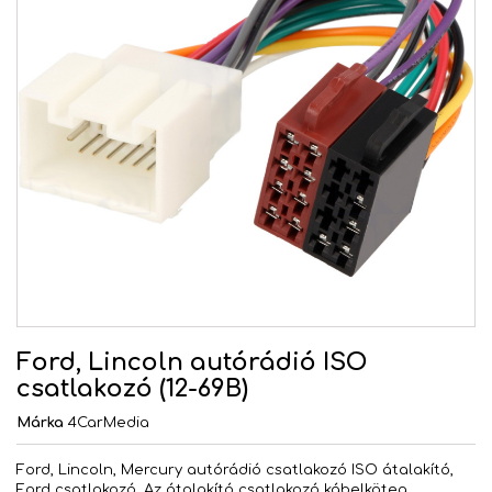
Ford, Lincoln autórádió ISO
csatlakozó (12-69B)
Márka
4CarMedia
Ford, Lincoln, Mercury autórádió csatlakozó ISO átalakító,
Ford csatlakozó. Az átalakító csatlakozó kábelköteg