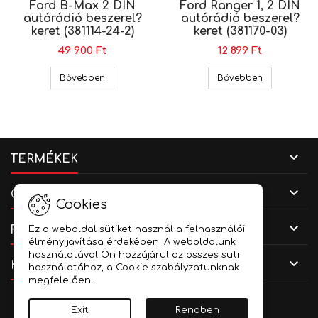
Ford B-Max 2 DIN
Ford Ranger 1, 2 DIN
autórádió beszerel?
autórádió beszerel?
keret (381114-24-2)
keret (381170-03)
49 900 Ft
12 899 Ft
Ford B-Max 2 DIN autórádió beszerel? keret (381
Ford Ranger 
Bővebben
Bővebben

TERMÉKEK

CÉGADATOK
Cookies

FIÓKOD
Ez a weboldal sütiket használ a felhasználói
élmény javítása érdekében. A weboldalunk
használatával Ön hozzájárul az összes süti

KAPCSOLAT
használatához, a Cookie szabályzatunknak
megfelelően.
Facebook
YouTube
Instagram
Exit
Rendben