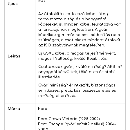
ISO
típus
Az átalakító csatlakozó kábelköteg
tartalmazza a táp és a hangszóró
kábeleket is, minden kábel feliratozva van
a funkciójának megfelel?en. A gyári
kábelkötegen már semmi módosítás nem
szükséges, a csatlakozó mindent átalakít
az ISO szabványnak megfelel?en.
Új GSXL kábel a magas teljesítményért,
Leírás
magas h?állóság, kiváló flexibilitás.
Csatlakozók gyári, kiváló min?ség? ABS m?
anyagból készültek, tökéletes és stabil
illeszkedés.
Gyári min?ség? érintkez?k, biztonságos
érintkezés, precíz kézi összeszerelés és
min?ség ellen?rzés.
Márka
Ford
Ford Crown Victoria (1998-2002)
Ford Escape (gyári er?sít? nélkül) 2004-
2007)