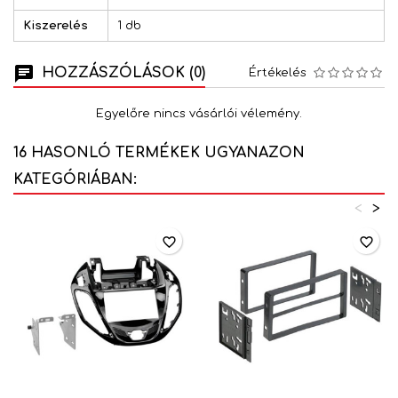
Kiszerelés
1 db
HOZZÁSZÓLÁSOK (0)
Értékelés
Egyelőre nincs vásárlói vélemény.
16 HASONLÓ TERMÉKEK UGYANAZON
KATEGÓRIÁBAN:
<
>
favorite_border
favorite_border