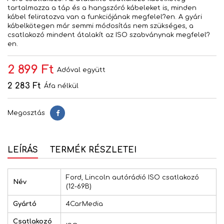
tartalmazza a táp és a hangszóró kábeleket is, minden
kábel feliratozva van a funkciójának megfelel?en. A gyári
kábelkötegen már semmi módosítás nem szükséges, a
csatlakozó mindent átalakít az ISO szabványnak megfelel?
en.
2 899 Ft
Adóval együtt
2 283 Ft
Áfa nélkül
Megosztás
Megosztás
LEÍRÁS
TERMÉK RÉSZLETEI
Ford, Lincoln autórádió ISO csatlakozó
Név
(12-69B)
Gyártó
4CarMedia
Csatlakozó