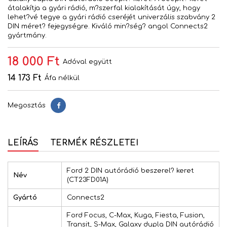
átalakítja a gyári rádió, m?szerfal kialakítását úgy, hogy
lehet?vé tegye a gyári rádió cseréjét univerzális szabvány 2
DIN méret? fejegységre. Kiváló min?ség? angol Connects2
gyártmány.
18 000 Ft
Adóval együtt
14 173 Ft
Áfa nélkül
Megosztás
Megosztás
LEÍRÁS
TERMÉK RÉSZLETEI
Ford 2 DIN autórádió beszerel? keret
Név
(CT23FD01A)
Gyártó
Connects2
Ford Focus, C-Max, Kuga, Fiesta, Fusion,
Transit, S-Max, Galaxy dupla DIN autórádió