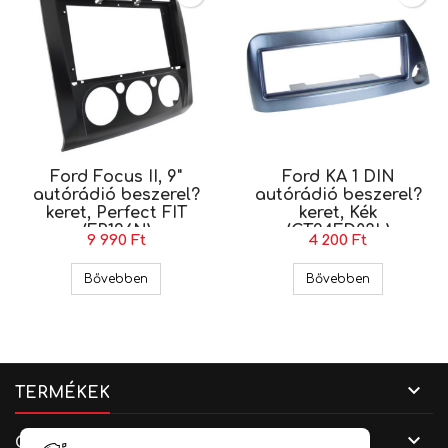
Ford Focus II, 9"
Ford KA 1 DIN
autórádió beszerel?
autórádió beszerel?
keret, Perfect FIT
keret, Kék
(FR126N)
(CT24FD03L)
9 990 Ft
4 200 Ft
Ford Focus II, 9" autórádió beszerel? keret, Perfe
Ford KA 1 DI
Bővebben
Bővebben

TERMÉKEK

CÉGADATOK