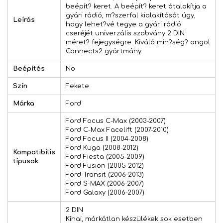
beépít? keret. A beépít? keret átalakítja a
gyári rádió, m?szerfal kialakítását úgy,
Leírás
hogy lehet?vé tegye a gyári rádió
cseréjét univerzális szabvány 2 DIN
méret? fejegységre. Kiváló min?ség? angol
Connects2 gyártmány.
Beépítés
No
Szín
Fekete
Márka
Ford
Ford Focus C-Max (2003-2007)
Ford C-Max Facelift (2007-2010)
Ford Focus II (2004-2008)
Ford Kuga (2008-2012)
Kompatibilis
Ford Fiesta (2005-2009)
típusok
Ford Fusion (2005-2012)
Ford Transit (2006-2013)
Ford S-MAX (2006-2007)
Ford Galaxy (2006-2007)
2 DIN
Kínai, márkátlan készülékek sok esetben