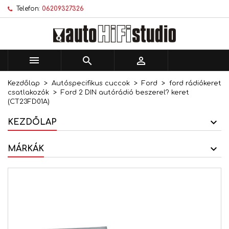
Telefon:
06209327326
×
×
×
Kívánságlistáim
Kívánságlista létrehozása
Bejelentkezés
add_circle_outline
Új lista létrehozása
Be kell jelentkezned a termékek kívánságlistába
Kívánságlista neve
történő mentéséhez.



Kezdőlap
Autóspecifikus cuccok
Ford
ford rádiókeret
Mégsem
Bejelentkezés
csatlakozók
Ford 2 DIN autórádió beszerel? keret
Mégsem
Kívánságlista létrehozása
(CT23FD01A)
KEZDŐLAP
MÁRKÁK