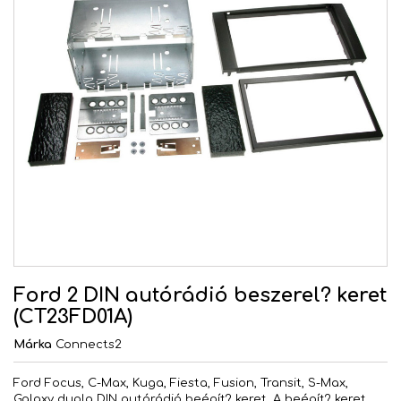
Ford 2 DIN autórádió beszerel? keret
(CT23FD01A)
Márka
Connects2
Ford Focus, C-Max, Kuga, Fiesta, Fusion, Transit, S-Max,
Galaxy dupla DIN autórádió beépít? keret. A beépít? keret