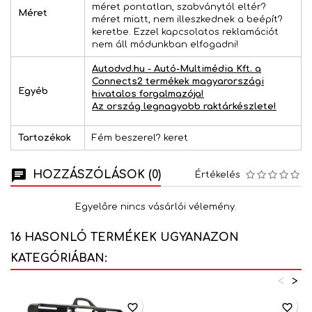
méret pontatlan, szabványtól eltér?
Méret
méret miatt, nem illeszkednek a beépít?
keretbe. Ezzel kapcsolatos reklamációt
nem áll módunkban elfogadni!
Autodvd.hu - Autó-Multimédia Kft. a
Connects2 termékek magyarországi
Egyéb
hivatalos forgalmazója!
Az ország legnagyobb raktárkészlete!
Tartozékok
Fém beszerel? keret
HOZZÁSZÓLÁSOK (0)
Értékelés
Egyelőre nincs vásárlói vélemény.
16 HASONLÓ TERMÉKEK UGYANAZON
KATEGÓRIÁBAN:
<
>
favorite_border
favorite_border