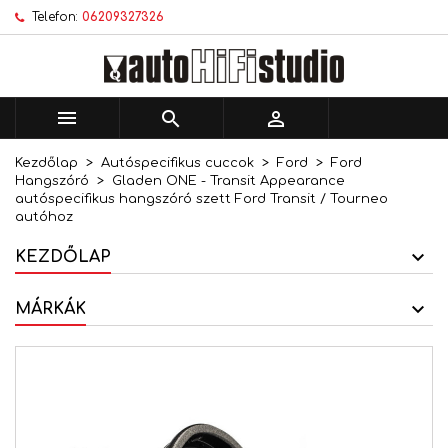
Telefon:
06209327326
×
×
×
Kívánságlistáim
Kívánságlista létrehozása
Bejelentkezés
add_circle_outline
Új lista létrehozása
Be kell jelentkezned a termékek kívánságlistába
Kívánságlista neve
történő mentéséhez.



Kezdőlap
Autóspecifikus cuccok
Ford
Ford
Mégsem
Bejelentkezés
Hangszóró
Gladen ONE - Transit Appearance
Mégsem
Kívánságlista létrehozása
autóspecifikus hangszóró szett Ford Transit / Tourneo
autóhoz
KEZDŐLAP
MÁRKÁK