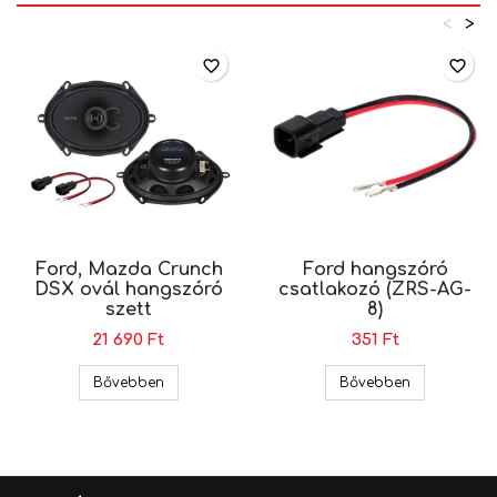
<
>
favorite_border
favorite_border
Ford, Mazda Crunch
Ford hangszóró
DSX ovál hangszóró
csatlakozó (ZRS-AG-
szett
8)
21 690 Ft
351 Ft
Ford, Mazda Crunch DSX ovál hangszóró szett
Ford hangsz
Bővebben
Bővebben