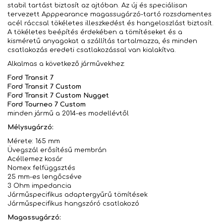
stabil tartást biztosít az ajtóban. Az új és speciálisan
tervezett Apppearance magassugárzó-tartó rozsdamentes
acél ráccsal tökéletes illeszkedést és hangeloszlást biztosít.
A tökéletes beépítés érdekében a tömítéseket és a
kisméretű anyagokat a szállítás tartalmazza, és minden
csatlakozás eredeti csatlakozással van kialakítva.
Alkalmas a következő járművekhez:
Ford Transit 7
Ford Transit 7 Custom
Ford Transit 7 Custom Nugget
Ford Tourneo 7 Custom
minden jármű a 2014-es modellévtől
Mélysugárzó:
Mérete: 165 mm
Üvegszál erősítésű membrán
Acéllemez kosár
Nomex felfüggsztés
25 mm-es lengőcséve
3 Ohm impedancia
Járműspecifikus adaptergyűrű tömítések
Járműspecifikus hangszóró csatlakozó
Magassugárzó: