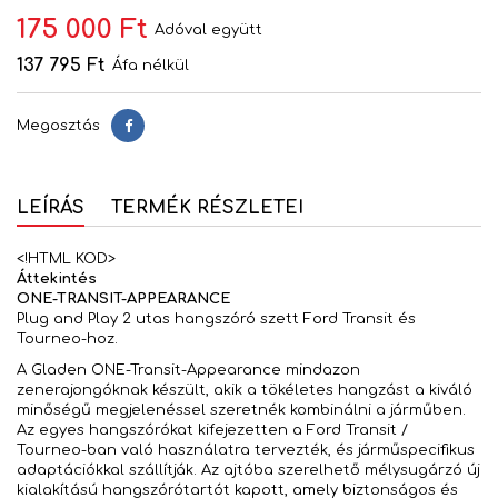
175 000 Ft
Adóval együtt
137 795 Ft
Áfa nélkül
Megosztás
Megosztás
LEÍRÁS
TERMÉK RÉSZLETEI
<!HTML KOD>
Áttekintés
ONE-TRANSIT-APPEARANCE
Plug and Play 2 utas hangszóró szett Ford Transit és
Tourneo-hoz.
A Gladen ONE-Transit-Appearance mindazon
zenerajongóknak készült, akik a tökéletes hangzást a kiváló
minőségű megjelenéssel szeretnék kombinálni a járműben.
Az egyes hangszórókat kifejezetten a Ford Transit /
Tourneo-ban való használatra tervezték, és járműspecifikus
adaptációkkal szállítják. Az ajtóba szerelhető mélysugárzó új
kialakítású hangszórótartót kapott, amely biztonságos és