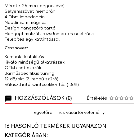
Mérete: 25 mm (lengőcséve).
Selyemszövet membrán
4 Ohm impedancia
Neodímium mágnes
Design hangszóró tartó
Hangoptimalizált rozsdamentes acél rács
Telepítés egy kattintással
Crossover:
Kompakt kialakítás
Kiváló minőségű alkatrészek
OEM csatlakozók
Járműspecifikus tuning
12 dB/okt (2. rendű szűrő)
Választható szintcsökkentés (-3dB)
HOZZÁSZÓLÁSOK (0)
Értékelés
Egyelőre nincs vásárlói vélemény.
16 HASONLÓ TERMÉKEK UGYANAZON
KATEGÓRIÁBAN: