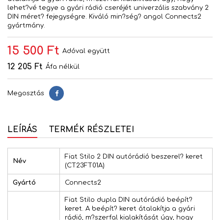
lehet?vé tegye a gyári rádió cseréjét univerzális szabvány 2
DIN méret? fejegységre. Kiváló min?ség? angol Connects2
gyártmány.
15 500 Ft
Adóval együtt
12 205 Ft
Áfa nélkül
Megosztás
Megosztás
LEÍRÁS
TERMÉK RÉSZLETEI
Fiat Stilo 2 DIN autórádió beszerel? keret
Név
(CT23FT01A)
Gyártó
Connects2
Fiat Stilo dupla DIN autórádió beépít?
keret. A beépít? keret átalakítja a gyári
rádió, m?szerfal kialakítását úgy, hogy