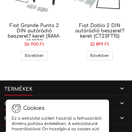
Fiat Grande Punto 2
Fiat Doblo 2 DIN
DIN autórádió
autórádió beszerel?
beszerel? keret (RAM-
keret (CT23FT15)
40.187.8)
36 900 Ft
22 899 Ft
Fiat Grande Punto 2 DIN autórádió beszerel? ker
Fiat Doblo 2
Bővebben
Bővebben

TERMÉKEK

CÉGADATOK
Cookies

FIÓKOD
Ez a weboldal sütiket használ a felhasználói
élmény javítása érdekében. A weboldalunk
használatával Ön hozzájárul az összes süti