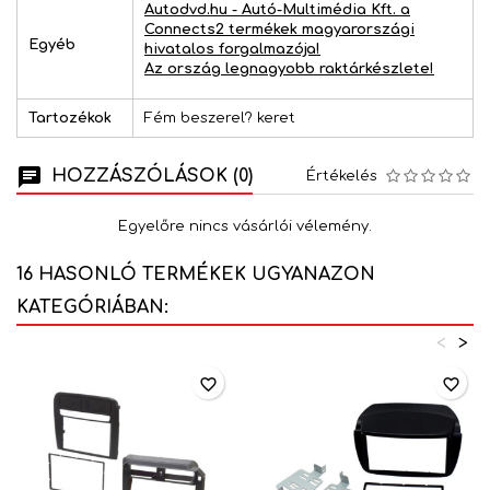
Autodvd.hu - Autó-Multimédia Kft. a
Connects2 termékek magyarországi
Egyéb
hivatalos forgalmazója!
Az ország legnagyobb raktárkészlete!
Tartozékok
Fém beszerel? keret
HOZZÁSZÓLÁSOK (0)
Értékelés
Egyelőre nincs vásárlói vélemény.
16 HASONLÓ TERMÉKEK UGYANAZON
KATEGÓRIÁBAN:
<
>
favorite_border
favorite_border