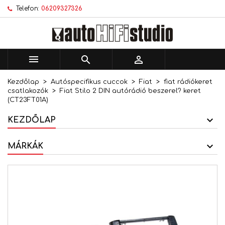
Telefon:
06209327326
×
×
×
Kívánságlistáim
Kívánságlista létrehozása
Bejelentkezés
add_circle_outline
Új lista létrehozása
Be kell jelentkezned a termékek kívánságlistába
Kívánságlista neve
történő mentéséhez.



Kezdőlap
Autóspecifikus cuccok
Fiat
fiat rádiókeret
Mégsem
Bejelentkezés
csatlakozók
Fiat Stilo 2 DIN autórádió beszerel? keret
Mégsem
Kívánságlista létrehozása
(CT23FT01A)
KEZDŐLAP
MÁRKÁK