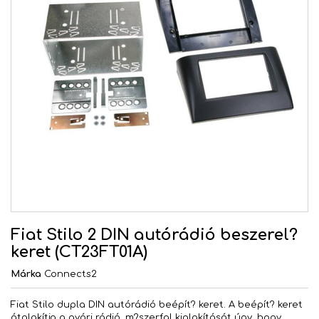
Fiat Stilo 2 DIN autórádió beszerel?
keret (CT23FT01A)
Márka
Connects2
Fiat Stilo dupla DIN autórádió beépít? keret. A beépít? keret
átalakítja a gyári rádió, m?szerfal kialakítását úgy, hogy