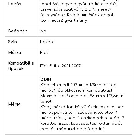
Leírás
lehet?vé tegye a gyári rádió cseréjét
univerzális szabvány 2 DIN méret?
fejegységre. Kiváló min?ség? angol
Connects2 gyártmány.
Beépítés
No
Szín
Fekete
Márka
Fiat
Kompatibilis
Fiat Stilo (2001-2007)
típusok
2 DIN
Kínai elterjedt 102mm x 178mm el?lap
méret? rádiókkal nem kompatibilis!
Maximális el?lap méret 98mm x 173,5mm
lehet!!
Méret
Kínai, márkátlan készülékek sok esetben
méret pontatlan, szabványtól eltér?
méret miatt, nem illeszkednek a beépít?
keretbe. Ezzel kapcsolatos reklamációt
nem áll módunkban elfogadni!