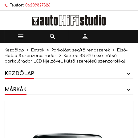
Telefon:
06209327326
×
×
×
Kívánságlistáim
Kívánságlista létrehozása
Bejelentkezés
add_circle_outline
Új lista létrehozása
Be kell jelentkezned a termékek kívánságlistába
Kívánságlista neve
történő mentéséhez.



Kezdőlap
Extrák
Parkolást segítő rendszerek
Első-
Mégsem
Bejelentkezés
Hátsó 8 szenzoros radar
Keetec BS 810 első-hátsó
Mégsem
Kívánságlista létrehozása
parkolóradar LCD kijelzővel, külső szerelésű szenzorokkal
KEZDŐLAP
MÁRKÁK