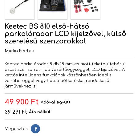
Keetec BS 810 első-hátsó
parkolóradar LCD kijelzővel, külső
szerelésű szenzorokkal
Márka
Keetec
Keetec parkolóradar 8 db 18 mm-es matt fekete / fehér /
ezüst szenzorral, 1 db vezérlőegységgel, LCD kijelzővel.
A
kettős intelligens funkciónak köszönhetően ideális
vonóhoroggal vagy hátsó pótkerékkel rendelkező
járművekhez is.
49 900 Ft
Adóval együtt
39 291 Ft
Áfa nélkül
Megosztás
Megosztás