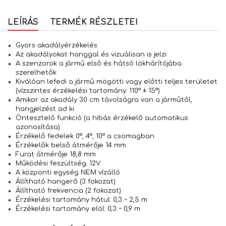
LEÍRÁS
TERMÉK RÉSZLETEI
Gyors akadályérzékelés
Az akadályokat hanggal és vizuálisan is jelzi
A szenzorok a jármű első és hátsó lökhárítójába
szerelhetők
Kiválóan lefedi a jármű mögötti vagy előtti teljes területet
(vízszintes érzékelési tartomány: 110° ± 15°)
Amikor az akadály 30 cm távolságra van a járműtől,
hangjelzést ad ki
Öntesztelő funkció (a hibás érzékelő automatikus
azonosítása)
Érzékelő fedelek 0°, 4°, 10° a csomagban
Érzékelők belső átmérője 14 mm
Furat átmérője 18,8 mm
Működési feszültség: 12V
A központi egység NEM vízálló
Állítható hangerő (3 fokozat)
Állítható frekvencia (2 fokozat)
Érzékelési tartomány hátul: 0,3 ~ 2,5 m
Érzékelési tartomány elöl: 0,3 ~ 0,9 m