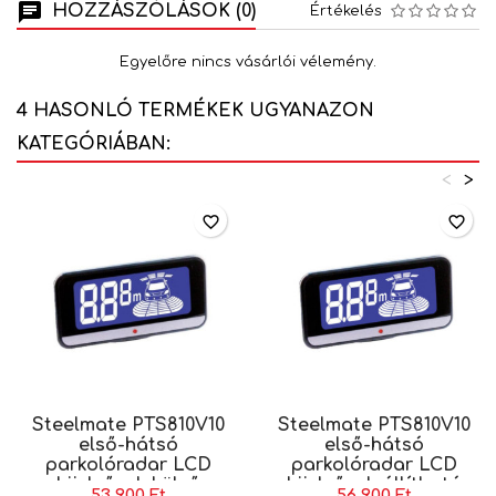
HOZZÁSZÓLÁSOK (0)
Értékelés
Egyelőre nincs vásárlói vélemény.
4 HASONLÓ TERMÉKEK UGYANAZON
KATEGÓRIÁBAN:
<
>
favorite_border
favorite_border
Steelmate PTS810V10
Steelmate PTS810V10
első-hátsó
első-hátsó
parkolóradar LCD
parkolóradar LCD
kijelzővel, külső
kijelzővel, állítható
53 900 Ft
56 900 Ft