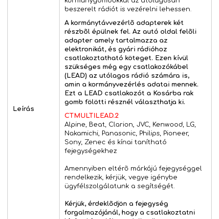
kormánygombokkal az utólagosan
beszerelt rádiót is vezérelni lehessen.
A kormánytávvezérlõ adapterek két
részbõl épülnek fel. Az autó oldal felõli
adapter amely tartalmazza az
elektronikát, és gyári rádióhoz
csatlakoztatható köteget. Ezen kívül
szükséges még egy csatlakozókábel
(LEAD) az utólagos rádió számára is,
amin a kormányvezérlés adatai mennek.
Ezt a LEAD csatlakozót a Kosárba rak
gomb fölötti résznél választhatja ki.
Leírás
CTMULTILEAD.2
Alpine, Beat, Clarion, JVC, Kenwood, LG,
Nakamichi, Panasonic, Philips, Pioneer,
Sony, Zenec és kínai tanítható
fejegységekhez
Amennyiben eltérõ márkájú fejegységgel
rendelkezik, kérjük, vegye igénybe
ügyfélszolgálatunk a segítségét.
Kérjük, érdeklõdjön a fejegység
forgalmazójánál, hogy a csatlakoztatni