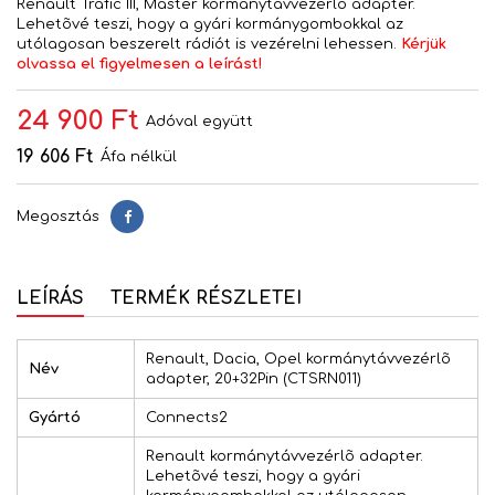
Renault Trafic III, Master kormánytávvezérlõ adapter.
Lehetõvé teszi, hogy a gyári kormánygombokkal az
utólagosan beszerelt rádiót is vezérelni lehessen.
Kérjük
olvassa el figyelmesen a leírást!
24 900 Ft
Adóval együtt
19 606 Ft
Áfa nélkül
Megosztás
Megosztás
LEÍRÁS
TERMÉK RÉSZLETEI
Renault, Dacia, Opel kormánytávvezérlõ
Név
adapter, 20+32Pin (CTSRN011)
Gyártó
Connects2
Renault kormánytávvezérlõ adapter.
Lehetõvé teszi, hogy a gyári