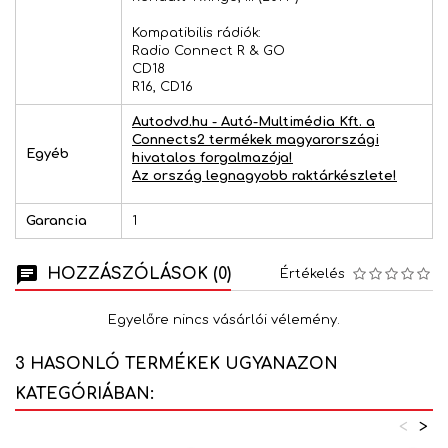
Kompatibilis rádiók:
Radio Connect R & GO
CD18
R16, CD16
Autodvd.hu - Autó-Multimédia Kft. a
Connects2 termékek magyarországi
Egyéb
hivatalos forgalmazója!
Az ország legnagyobb raktárkészlete!
Garancia
1
HOZZÁSZÓLÁSOK (0)
Értékelés
Egyelőre nincs vásárlói vélemény.
3 HASONLÓ TERMÉKEK UGYANAZON
KATEGÓRIÁBAN:
<
>