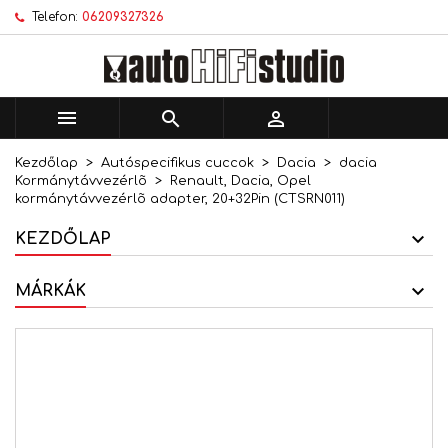
Telefon:
06209327326
×
×
×
Kívánságlistáim
Kívánságlista létrehozása
Bejelentkezés
add_circle_outline
Új lista létrehozása
Be kell jelentkezned a termékek kívánságlistába
Kívánságlista neve
történő mentéséhez.



Kezdőlap
Autóspecifikus cuccok
Dacia
dacia
Mégsem
Bejelentkezés
Kormánytávvezérlõ
Renault, Dacia, Opel
Mégsem
Kívánságlista létrehozása
kormánytávvezérlõ adapter, 20+32Pin (CTSRN011)
KEZDŐLAP
MÁRKÁK