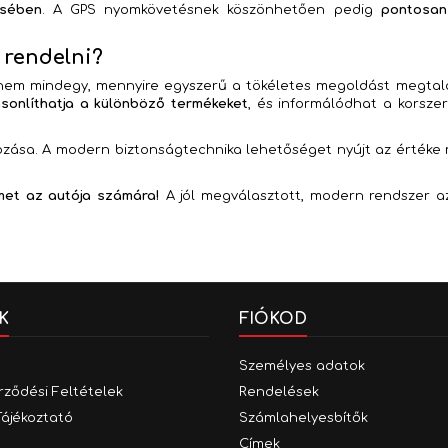
ésében
. A GPS nyomkövetésnek köszönhetően pedig
pontosan
 rendelni?
 nem mindegy, mennyire egyszerű a tökéletes megoldást megtalál
onlíthatja a különböző termékeket
, és informálódhat a korsze
gozása. A modern biztonságtechnika lehetőséget nyújt az értéke
met az autója számára!
A jól megválasztott, modern rendszer az
K
FIÓKOD
Személyes adatok
rződési Feltételek
Rendelések
Tájékoztató
Számlahelyesbítők
Címek