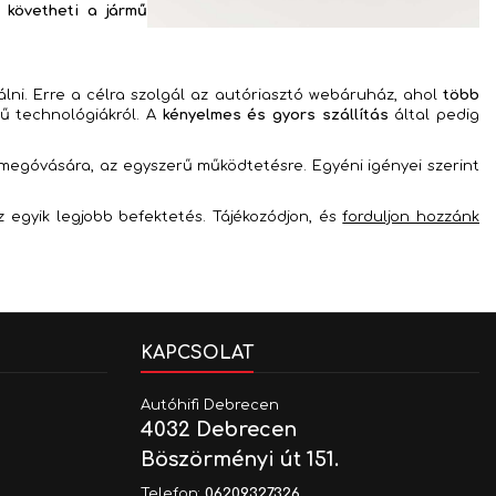
 követheti a jármű
ni. Erre a célra szolgál az autóriasztó webáruház, ahol
több
rű technológiákról. A
kényelmes és gyors szállítás
által pedig
 megóvására, az egyszerű működtetésre. Egyéni igényei szerint
 egyik legjobb befektetés. Tájékozódjon, és
forduljon hozzánk
KAPCSOLAT
Autóhifi Debrecen
4032 Debrecen
Böszörményi út 151.
Telefon:
06209327326