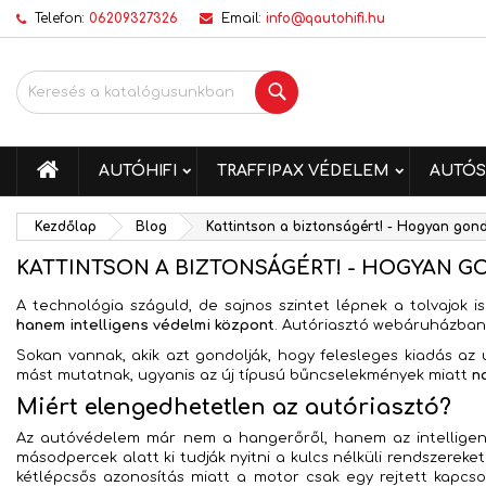
Telefon:
06209327326
Email:
info@qautohifi.hu
K
(
K
B
Keresés
add_circle_outline
((
Be
Kí
me
KEZDŐLAP
AUTÓHIFI
TRAFFIPAX VÉDELEM
AUTÓS
Kezdőlap
Blog
Kattintson a biztonságért! - Hogyan gon
KATTINTSON A BIZTONSÁGÉRT! - HOGYAN 
A technológia száguld, de sajnos szintet lépnek a tolvajok i
hanem intelligens védelmi központ
. Autóriasztó webáruházba
Sokan vannak, akik azt gondolják, hogy felesleges kiadás az
mást mutatnak, ugyanis az új típusú bűncselekmények miatt
n
Miért elengedhetetlen az autóriasztó?
Az autóvédelem már nem a hangerőről, hanem az intelligens m
másodpercek alatt ki tudják nyitni a kulcs nélküli rendszerek
kétlépcsős azonosítás miatt a motor csak egy rejtett kapcso