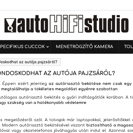
ívánságlistáim
(modalTitle))
ívánságlista létrehozása
ejelentkezés
Új lista létrehozása
confirmMessage))
 kell jelentkezned a termékek kívánságlistába történő
vánságlista neve
ntéséhez.
PECIFIKUS CUCCOK
MENETRÖGZÍTŐ KAMERA
TOL
((cancelText))
((modalDeleteText)
Mégsem
Bejelentkezé
doskodhat az autója pajzsáról?
Mégsem
Kívánságlista létrehozás
GONDOSKODHAT AZ AUTÓJA PAJZSÁRÓL?
s. Éppen ezért jelenleg
az autóriasztó bekötése nem csak egy
n
megtalálhatja a tökéletes megoldást egyénre szabottan
.
 utólagos autóriasztó bekötés a gyári indításgátlók korában. A
agy szükség van a hatékonyabb védelemre
.
egelőzésről szól. A tolvajok már laptopokkal, jelerősítőkkel 
et. Modern autóriasztó bekötésével viszont
biztosítható a magas
lóval vagy okostelefonos jóváhagyás után indul el. Azonnal sor