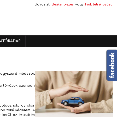
Üdvözlet,
Bejelentkezés
vagy
Fiók létrehozása
×
×
×
×
ATÓRADAR
)
s
a
 egyszerű módszer,
 történések azonban
dolgoznak, így akár
abb fokú védelem
. A
 kerül az értesítés