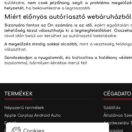
küldésére,
nem csak jelzőhang segít a probléma megelőz
helyzetét
, ha bekövetkezne a legrosszabb.
Miért előnyös autóriasztó webáruházból
Bizonyára fontos az Ön számára is az idő
, ezért egyáltalán
lehetőség közül választhatja ki a legmegfelelőbbet
.
Összehas
rövid időn belül sor kerülhet az autóriasztó bekötésére.
A megelőzés mindig sokkal olcsóbb
, mint a veszteség feldol
választhat.
Gondoskodjon a nyugalomról, és biztosítsa a hatékony védel
bizalommal, bármilyen kérdése merül fel!
TERMÉKEK
CÉGADATO
Népszerű termékek
Szállítás
Apple Carplay Android Auto
Általános Sze
Extrák
Adatkezelési 
Cookies
Parkolást segítő rendszerek
Kapcsolat