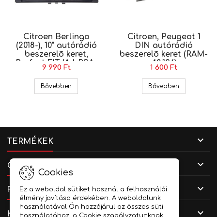
Citroen Berlingo
Citroen, Peugeot 1
(2018-), 10" autórádió
DIN autórádió
beszerelõ keret,
beszerelõ keret (RAM-
Perfect FIT (AJ-PSA-
40.136)
9 990 Ft
1 600 Ft
013)
Citroen Berlingo (2018-), 10" autórádió beszerelõ 
Citroen, Peu
Bővebben
Bővebben

TERMÉKEK

CÉGADATOK
Cookies

FIÓKOD
Ez a weboldal sütiket használ a felhasználói
élmény javítása érdekében. A weboldalunk
használatával Ön hozzájárul az összes süti

KAPCSOLAT
használatához, a Cookie szabályzatunknak