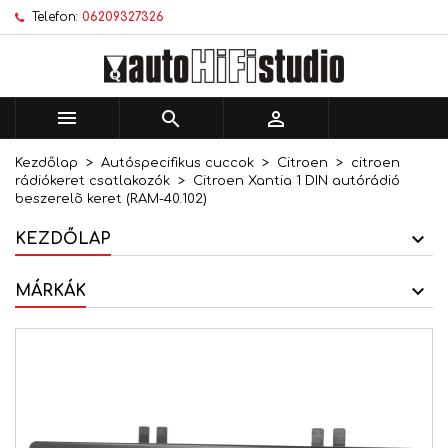
Telefon:
06209327326
×
×
×
Kívánságlistáim
Kívánságlista létrehozása
Bejelentkezés
add_circle_outline
Új lista létrehozása
Be kell jelentkezned a termékek kívánságlistába
Kívánságlista neve
történő mentéséhez.



Kezdőlap
Autóspecifikus cuccok
Citroen
citroen
Mégsem
Bejelentkezés
rádiókeret csatlakozók
Citroen Xantia 1 DIN autórádió
Mégsem
Kívánságlista létrehozása
beszerelõ keret (RAM-40.102)
KEZDŐLAP
MÁRKÁK