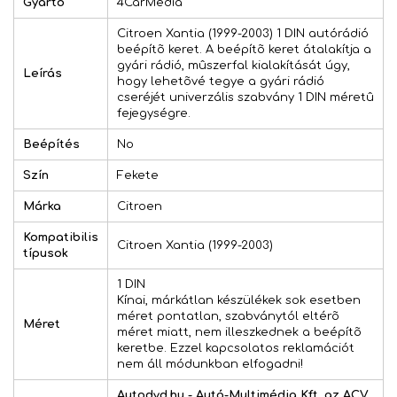
Gyártó
4CarMedia
Citroen Xantia (1999-2003) 1 DIN autórádió
beépítõ keret. A beépítõ keret átalakítja a
gyári rádió, mûszerfal kialakítását úgy,
Leírás
hogy lehetõvé tegye a gyári rádió
cseréjét univerzális szabvány 1 DIN méretû
fejegységre.
Beépítés
No
Szín
Fekete
Márka
Citroen
Kompatibilis
Citroen Xantia (1999-2003)
típusok
1 DIN
Kínai, márkátlan készülékek sok esetben
méret pontatlan, szabványtól eltérõ
Méret
méret miatt, nem illeszkednek a beépítõ
keretbe. Ezzel kapcsolatos reklamációt
nem áll módunkban elfogadni!
Autodvd.hu - Autó-Multimédia Kft. az ACV