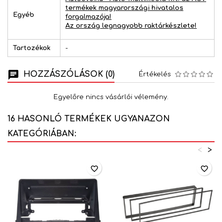
termékek magyarországi hivatalos
Egyéb
forgalmazója!
Az ország legnagyobb raktárkészlete!
Tartozékok
-
HOZZÁSZÓLÁSOK (0)
Értékelés
Egyelőre nincs vásárlói vélemény.
16 HASONLÓ TERMÉKEK UGYANAZON
KATEGÓRIÁBAN:
<
>
favorite_border
favorite_border