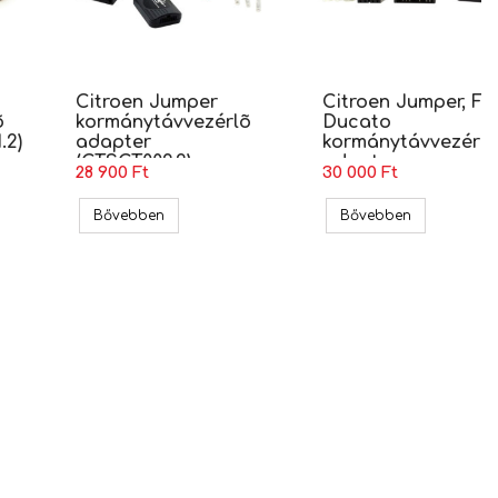
Citroen Jumper
Citroen Jumper, Fi
õ
kormánytávvezérlõ
Ducato
.2)
adapter
kormánytávvezérlõ
(CTSCT009.2)
adapter
28 900 Ft
30 000 Ft
(CTSCT005.2)
lock (CTSCT003.2)
tia kormánytávvezérlõ adapter (CTSCT001.2)
Citroen Jumper kormánytávvezérlõ adapter (CT
Citroen Jum
Bővebben
Bővebben