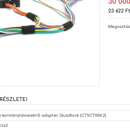
30 000
23 622 F
Megosztá
RÉSZLETEI
n kormánytávvezérlõ adapter, Quadlock (CTSCT004.2)
cts2