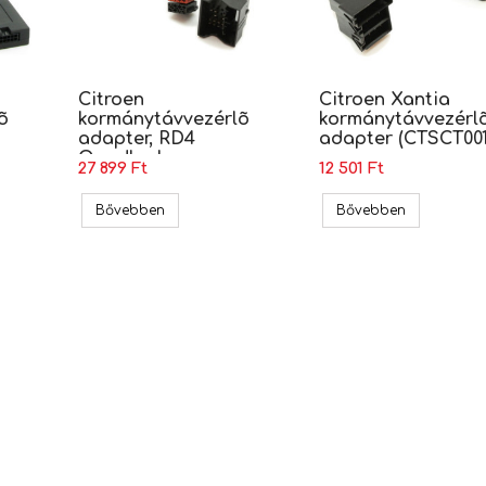
Citroen
Citroen Xantia
õ
kormánytávvezérlõ
kormánytávvezérl
adapter, RD4
adapter (CTSCT001
Quadlock
27 899 Ft
12 501 Ft
(CTSCT003.2)
itroen kormánytávvezérlõ adapter RD3, ISO (CTSPG006)
Citroen kormánytávvezérlõ adapter, RD4 Quad
Citroen Xan
Bővebben
Bővebben