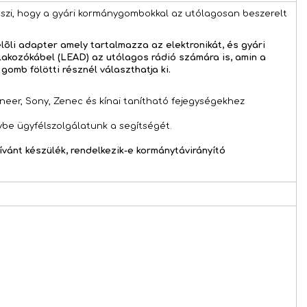
szi, hogy a gyári kormánygombokkal az utólagosan beszerelt
lõli adapter amely tartalmazza az elektronikát, és gyári
lakozókábel (LEAD) az utólagos rádió számára is, amin a
omb fölötti résznél választhatja ki.
ioneer, Sony, Zenec és kínai tanítható fejegységekhez
ybe ügyfélszolgálatunk a segítségét.
ívánt készülék, rendelkezik-e kormánytávirányító