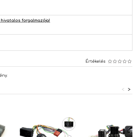
hivatalos forgalmazója!
Értékelés
ény.
<
>