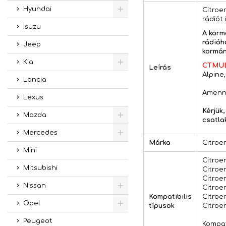
Hyundai
Citroe
rádiót 
Isuzu
A korm
rádióh
Jeep
kormán
Kia
CTMUL
Leírás
Alpine
Lancia
Amenny
Lexus
Kérjük
Mazda
csatla
Mercedes
Márka
Citroe
Mini
Citroe
Mitsubishi
Citroe
Citroe
Nissan
Citroe
Kompatibilis
Citroe
Opel
típusok
Citroe
Peugeot
Kompati