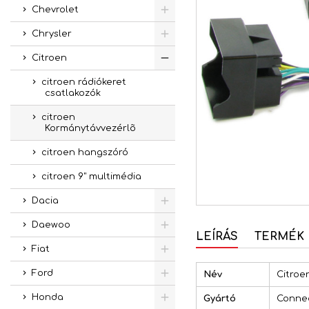
Chevrolet
Chrysler
Citroen
citroen rádiókeret
csatlakozók
citroen
Kormánytávvezérlõ
citroen hangszóró
citroen 9" multimédia
Dacia
Daewoo
LEÍRÁS
TERMÉK 
Fiat
Ford
Név
Citroe
Honda
Gyártó
Conne