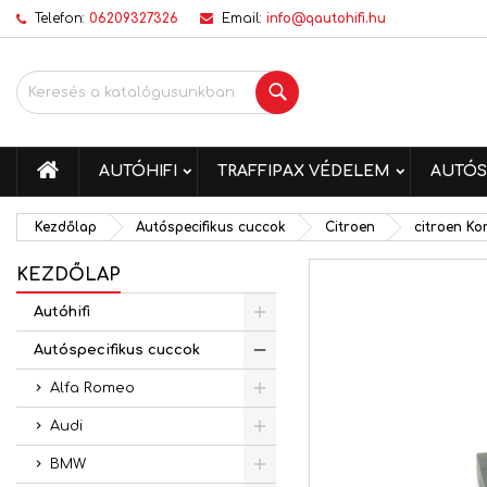
Telefon:
06209327326
Email:
info@qautohifi.hu
K
K
B
Keresés
add_circle_outline
Be
Kí
me
KEZDŐLAP
AUTÓHIFI
TRAFFIPAX VÉDELEM
AUTÓS
Kezdőlap
Autóspecifikus cuccok
Citroen
citroen K
KEZDŐLAP
Autóhifi
Autóspecifikus cuccok
Alfa Romeo
Audi
BMW