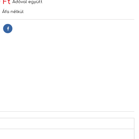
 Ft
Adóval együtt
t
Áfa nélkül
Megosztás
s