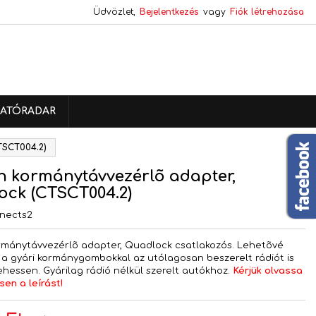
Üdvözlet,
Bejelentkezés
vagy
Fiók létrehozása
×
×
×
ATÓRADAR
s
TSCT004.2)
a
n kormánytávvezérlõ adapter,
ock (CTSCT004.2)
nects2
rmánytávvezérlõ adapter, Quadlock csatlakozós. Lehetõvé
y a gyári kormánygombokkal az utólagosan beszerelt rádiót is
lehessen. Gyárilag rádió nélkül szerelt autókhoz.
Kérjük olvassa
sen a leírást!