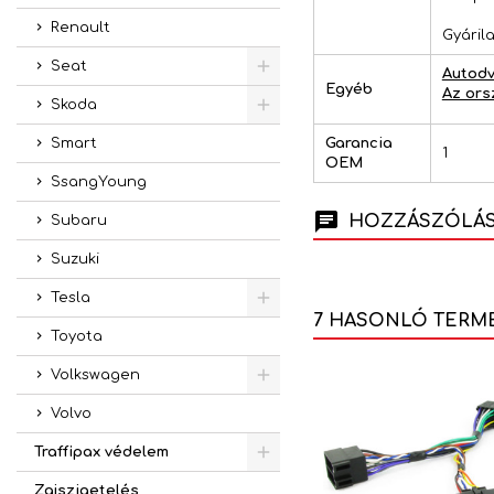
Renault
Gyáril
Seat
Autodv
Egyéb
Az ors
Skoda
Garancia
Smart
1
OEM
SsangYoung
HOZZÁSZÓLÁSO
Subaru
Suzuki
Tesla
7 HASONLÓ TERM
Toyota
Volkswagen
Volvo
Traffipax védelem
Zajszigetelés