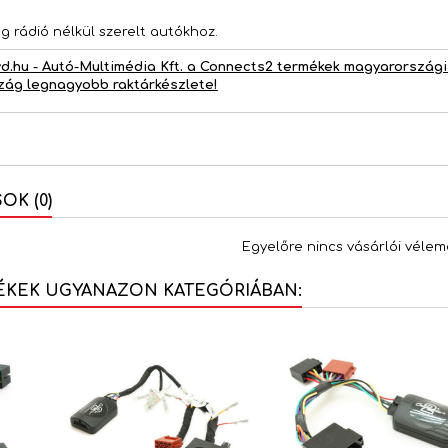
ag rádió nélkül szerelt autókhoz.
d.hu - Autó-Multimédia Kft. a Connects2 termékek magyarországi 
zág legnagyobb raktárkészlete!
K (0)
Egyelőre nincs vásárlói vélem
ÉKEK UGYANAZON KATEGÓRIÁBAN: