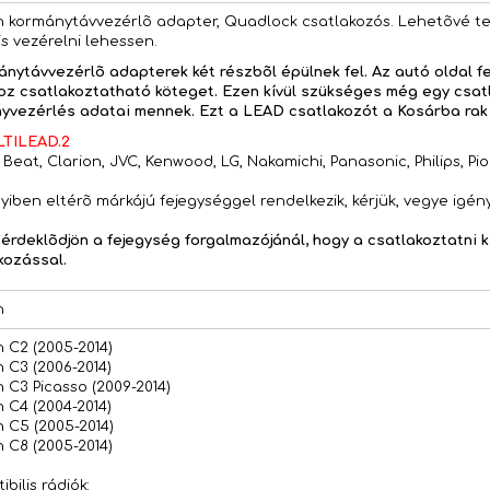
n kormánytávvezérlõ adapter, Quadlock csatlakozós. Lehetõvé te
is vezérelni lehessen.
ánytávvezérlõ adapterek két részbõl épülnek fel. Az autó oldal fe
oz csatlakoztatható köteget. Ezen kívül szükséges még egy csat
yvezérlés adatai mennek. Ezt a LEAD csatlakozót a Kosárba rak g
TILEAD.2
, Beat, Clarion, JVC, Kenwood, LG, Nakamichi, Panasonic, Philips, P
iben eltérõ márkájú fejegységgel rendelkezik, kérjük, vegye igén
, érdeklõdjön a fejegység forgalmazójánál, hogy a csatlakoztatni k
kozással.
n
n C2 (2005-2014)
n C3 (2006-2014)
n C3 Picasso (2009-2014)
n C4 (2004-2014)
n C5 (2005-2014)
n C8 (2005-2014)
bilis rádiók: