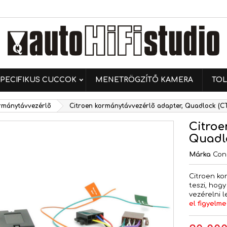
ívánságlistáim
ívánságlista létrehozása
ejelentkezés
Új lista létrehozása
 kell jelentkezned a termékek kívánságlistába történő
vánságlista neve
ntéséhez.
PECIFIKUS CUCCOK
MENETRÖGZÍTŐ KAMERA
TOL
Mégsem
Bejelentkezé
ormánytávvezérlõ
Citroen kormánytávvezérlõ adapter, Quadlock (C
Mégsem
Kívánságlista létrehozás
Citroe
Quadl
Márka
Con
Citroen ko
teszi, hog
vezérelni 
el figyelme