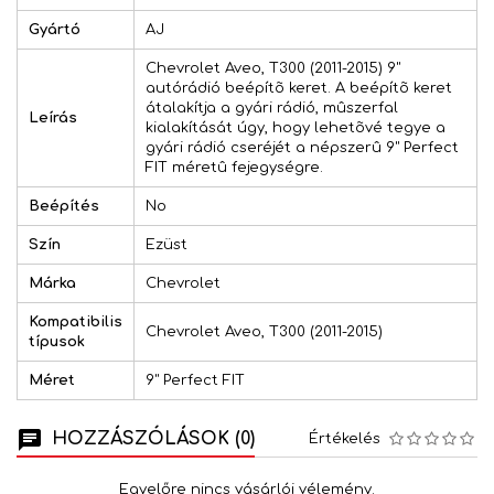
Gyártó
AJ
Chevrolet Aveo, T300 (2011-2015) 9"
autórádió beépítõ keret. A beépítõ keret
átalakítja a gyári rádió, mûszerfal
Leírás
kialakítását úgy, hogy lehetõvé tegye a
gyári rádió cseréjét a népszerû 9" Perfect
FIT méretû fejegységre.
Beépítés
No
Szín
Ezüst
Márka
Chevrolet
Kompatibilis
Chevrolet Aveo, T300 (2011-2015)
típusok
Méret
9" Perfect FIT
HOZZÁSZÓLÁSOK (0)
Értékelés
Egyelőre nincs vásárlói vélemény.