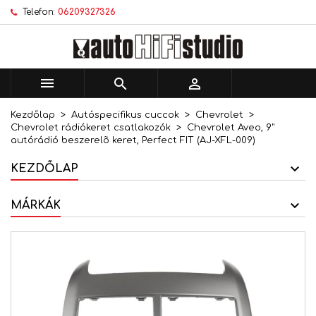
Telefon:
06209327326
×
×
×
Kívánságlistáim
Kívánságlista létrehozása
Bejelentkezés
add_circle_outline
Új lista létrehozása
Be kell jelentkezned a termékek kívánságlistába
Kívánságlista neve
történő mentéséhez.



Kezdőlap
Autóspecifikus cuccok
Chevrolet
Mégsem
Bejelentkezés
Chevrolet rádiókeret csatlakozók
Chevrolet Aveo, 9"
Mégsem
Kívánságlista létrehozása
autórádió beszerelõ keret, Perfect FIT (AJ-XFL-009)
KEZDŐLAP
MÁRKÁK