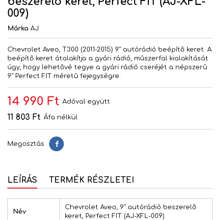
beszerelõ keret, Perfect FIT (AJ-XFL-
009)
Márka
AJ
Chevrolet Aveo, T300 (2011-2015) 9" autórádió beépítõ keret. A
beépítõ keret átalakítja a gyári rádió, mûszerfal kialakítását
úgy, hogy lehetõvé tegye a gyári rádió cseréjét a népszerû
9" Perfect FIT méretû fejegységre.
14 990 Ft
Adóval együtt
11 803 Ft
Áfa nélkül
Megosztás
Megosztás
LEÍRÁS
TERMÉK RÉSZLETEI
Chevrolet Aveo, 9" autórádió beszerelõ
Név
keret, Perfect FIT (AJ-XFL-009)