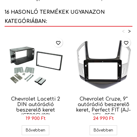
16 HASONLÓ TERMÉKEK UGYANAZON
KATEGÓRIÁBAN:
<
>
favorite_border
favorite_border
Chevrolet Lacetti 2
Chevrolet Cruze, 9"
DIN autórádió
autórádió beszerelõ
beszerelõ keret
keret, Perfect FIT (AJ-
(CT23CV03)
XFL-053)
19 900 Ft
24 990 Ft
Chevrolet Lacetti 2 DIN autórádió beszerelõ ke
Chevrolet Cr
Bővebben
Bővebben