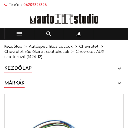
Telefon:
06209327326
×
×
×
Kívánságlistáim
Kívánságlista létrehozása
Bejelentkezés
add_circle_outline
Új lista létrehozása
Be kell jelentkezned a termékek kívánságlistába
Kívánságlista neve
történő mentéséhez.



Kezdőlap
Autóspecifikus cuccok
Chevrolet
Mégsem
Bejelentkezés
Chevrolet rádiókeret csatlakozók
Chevrolet AUX
Mégsem
Kívánságlista létrehozása
csatlakozó (1424-12)
KEZDŐLAP
MÁRKÁK