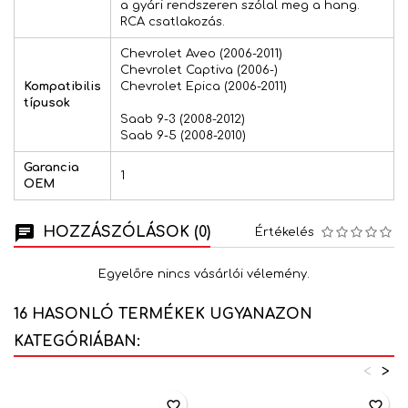
a gyári rendszeren szólal meg a hang.
RCA csatlakozás.
Chevrolet Aveo (2006-2011)
Chevrolet Captiva (2006-)
Kompatibilis
Chevrolet Epica (2006-2011)
típusok
Saab 9-3 (2008-2012)
Saab 9-5 (2008-2010)
Garancia
1
OEM
HOZZÁSZÓLÁSOK (0)
Értékelés
Egyelőre nincs vásárlói vélemény.
16 HASONLÓ TERMÉKEK UGYANAZON
KATEGÓRIÁBAN:
<
>
favorite_border
favorite_border