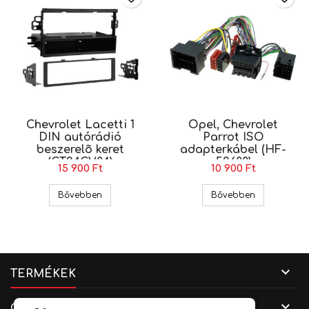
Chevrolet Lacetti 1
Opel, Chevrolet
DIN autórádió
Parrot ISO
beszerelõ keret
adapterkábel (HF-
(CT24CV04)
59600)
15 900 Ft
10 900 Ft
Chevrolet Lacetti 1 DIN autórádió beszerelõ ke
Opel, Chevr
Bővebben
Bővebben

TERMÉKEK

CÉGADATOK