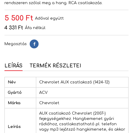
rendszeren szólal meg a hang. RCA csatlakozás.
5 500 Ft
Adóval együtt
4 331 Ft
Áfa nélkül
Megosztás
Megosztás
LEÍRÁS
TERMÉK RÉSZLETEI
Név
Chevrolet AUX csatlakozó (1424-12)
Gyártó
ACV
Márka
Chevrolet
AUX csatlakozó Chevrolet (2007-)
fejegységekhez. Hangbemenet gyári
rádióhoz, csatlakoztatható pl. telefon
Leírás
vagy mp3 lejátszó hangkimenete, és akkor