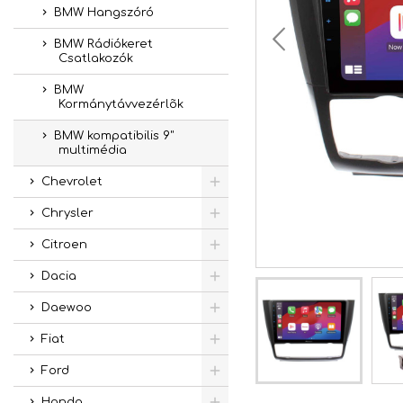
BMW Hangszóró
BMW Rádiókeret
Csatlakozók
BMW
Kormánytávvezérlõk
BMW kompatibilis 9"
multimédia
Chevrolet
Chrysler
Citroen
Dacia
Daewoo
Fiat
Ford
Honda