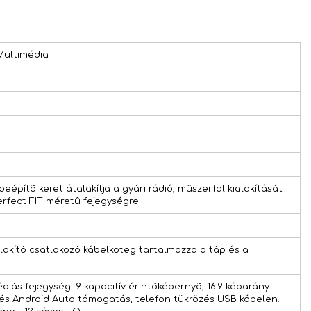
Multimédia
beépítõ keret átalakítja a gyári rádió, mûszerfal kialakítását
erfect FIT méretû fejegységre
akító csatlakozó kábelköteg tartalmazza a táp és a
diás fejegység. 9 kapacitív érintõképernyõ, 16:9 képarány.
 és Android Auto támogatás, telefon tükrözés USB kábelen.