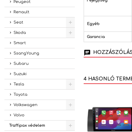
Fejegység
Peugeot
Renault
Seat
Egyéb
Skoda
Garancia
Smart
HOZZÁSZÓLÁSO
SsangYoung
Subaru
Suzuki
4 HASONLÓ TERM
Tesla
Toyota
Volkswagen
Volvo
Traffipax védelem