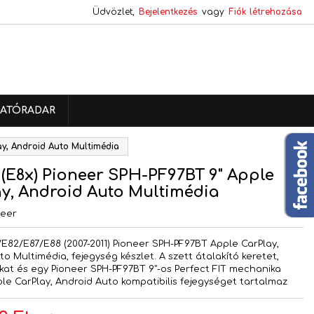
Üdvözlet,
Bejelentkezés
vagy
Fiók létrehozása
×
×
×
ATÓRADAR
s
ay, Android Auto Multimédia
a
(E8x) Pioneer SPH-PF97BT 9" Apple
y, Android Auto Multimédia
neer
/E82/E87/E88 (2007-2011) Pioneer SPH-PF97BT Apple CarPlay,
o Multimédia, fejegység készlet. A szett átalakító keretet,
kat és egy Pioneer SPH-PF97BT 9"-os Perfect FIT mechanika
pple CarPlay, Android Auto kompatibilis fejegységet tartalmaz