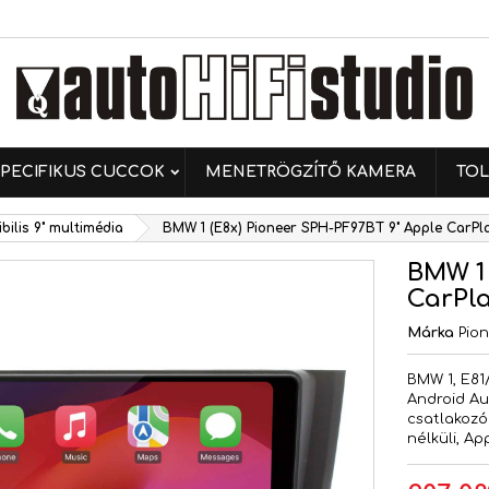
ívánságlistáim
ívánságlista létrehozása
ejelentkezés
Új lista létrehozása
 kell jelentkezned a termékek kívánságlistába történő
vánságlista neve
ntéséhez.
PECIFIKUS CUCCOK
MENETRÖGZÍTŐ KAMERA
TOL
Mégsem
Bejelentkezé
ilis 9" multimédia
BMW 1 (E8x) Pioneer SPH-PF97BT 9" Apple CarPl
Mégsem
Kívánságlista létrehozás
BMW 1 
CarPla
Márka
Pio
BMW 1, E81
Android Aut
csatlakozó
nélküli, A