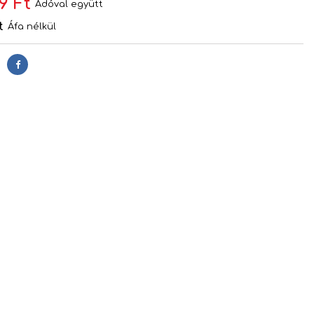
9 Ft
Adóval együtt
t
Áfa nélkül
Megosztás
s