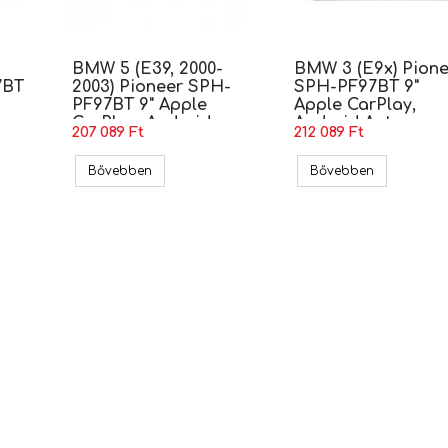
BMW 5 (E39, 2000-
BMW 3 (E9x) Pione
7BT
2003) Pioneer SPH-
SPH-PF97BT 9"
PF97BT 9" Apple
Apple CarPlay,
CarPlay, Android
Android Auto
207 089 Ft
212 089 Ft
Auto Multimédia
Multimédia
3) Pioneer SPH-PF97BT 9" Apple CarPlay, Android Auto Multimédia
BMW 5 (E39, 2000-2003) Pioneer SPH-PF97BT 9" 
BMW 3 (E9x)
Bővebben
Bővebben