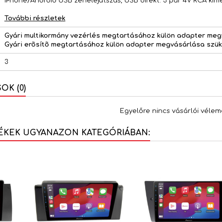
iPhone/Android USB zenelejátszás, USB direkt. 3 pár 4V RCA kime
További részletek
Gyári multikormány vezérlés megtartásához külön adapter me
Gyári erõsítõ megtartásához külön adapter megvásárlása szü
3
K (0)
Egyelőre nincs vásárlói vélem
ÉKEK UGYANAZON KATEGÓRIÁBAN: