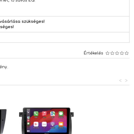
net, 13 sávos EQ.
gvásárlása szükséges!
kséges!
Értékelés
ény.
<
>