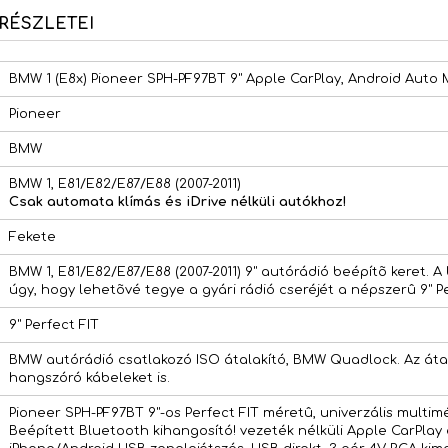
RÉSZLETEI
BMW 1 (E8x) Pioneer SPH-PF97BT 9" Apple CarPlay, Android Auto 
Pioneer
BMW
BMW 1, E81/E82/E87/E88 (2007-2011)
Csak automata klímás és iDrive nélküli autókhoz!
Fekete
BMW 1, E81/E82/E87/E88 (2007-2011) 9" autórádió beépítõ keret. A 
úgy, hogy lehetõvé tegye a gyári rádió cseréjét a népszerû 9" P
9" Perfect FIT
BMW autórádió csatlakozó ISO átalakító, BMW Quadlock. Az átal
hangszóró kábeleket is.
Pioneer SPH-PF97BT 9"-os Perfect FIT méretû, univerzális multimé
Beépített Bluetooth kihangosító! vezeték nélküli Apple CarPlay