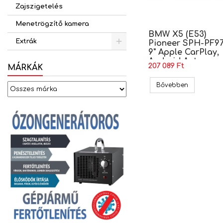
Zajszigetelés
Menetrögzítő kamera
BMW X5 (E53)
Extrák
Pioneer SPH-PF9
9" Apple CarPlay,
Android Auto
207 089 Ft
MÁRKÁK
Multimédia
BMW X5 (E5
Bővebben