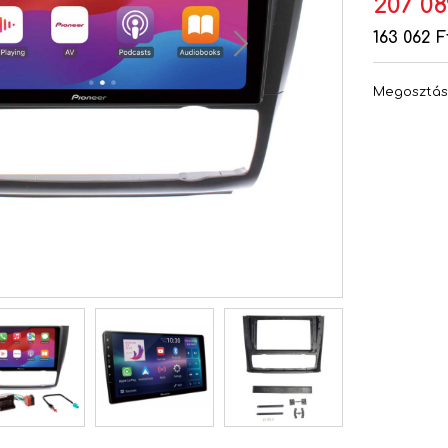
207 08
163 062 F
Megosztá