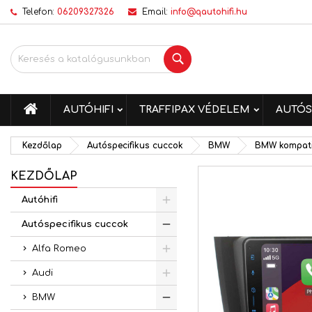
Telefon:
06209327326
Email:
info@qautohifi.hu
K
K
B
Keresés
add_circle_outline
Be
Kí
me
KEZDŐLAP
AUTÓHIFI
TRAFFIPAX VÉDELEM
AUTÓS
Kezdőlap
Autóspecifikus cuccok
BMW
BMW kompatib
KEZDŐLAP
Autóhifi
Autóspecifikus cuccok
Alfa Romeo
Audi
BMW