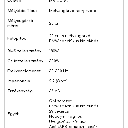
Gyártó
MB Quart
Mélyláda Típus
Mélysugárzó hangszóró
Mélysugárzó
20 cm
méret
20 cm-s mélysugárzó
Felépítés
BMW specifikus kialakítás
RMS teljesítmény
180W
Csúcsteljesítmény
300W
Frekvenciamenet
33-300 Hz
Impedancia
2 ? (Ohm)
Érzékenység
88 dB
QM sorozat:
BMW specifikus kialakítás
2? tekercs
Egyéb
Neodym mágnes
Üvegszálas kónusz
Acél/ABS kompozit kosár