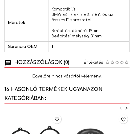
Kompatibilis:
BMW E6.. / E7.. / E8.. / E9.. és az
összes F-sorozattal
Méretek
Beépítési átmérõ: 19mm
Beépítési mélység: 31mm
Garancia OEM
1
HOZZÁSZÓLÁSOK (0)
Értékelés
Egyelőre nincs vásárlói vélemény.
16 HASONLÓ TERMÉKEK UGYANAZON
KATEGÓRIÁBAN:
<
>
favorite_border
favorite_border