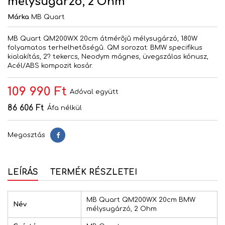
mélysugárzó, 2 Ohm
Márka
MB Quart
MB Quart QM200WX 20cm átmérõjû mélysugárzó, 180W
folyamatos terhelhetõségû. QM sorozat: BMW specifikus
kialakítás, 2? tekercs, Neodym mágnes, üvegszálas kónusz,
Acél/ABS kompozit kosár.
109 990 Ft
Adóval együtt
86 606 Ft
Áfa nélkül
Megosztás
Megosztás
LEÍRÁS
TERMÉK RÉSZLETEI
MB Quart QM200WX 20cm BMW
Név
mélysugárzó, 2 Ohm