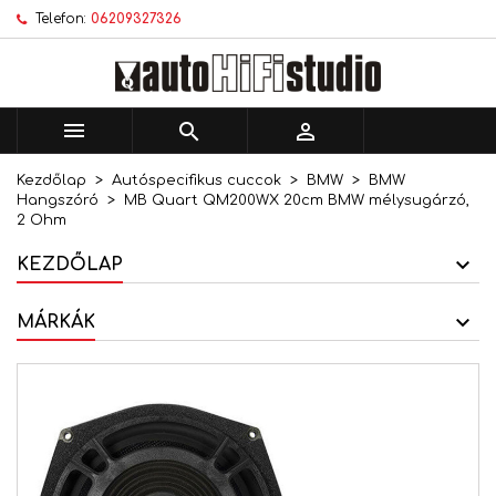
Telefon:
06209327326
×
×
×
Kívánságlistáim
Kívánságlista létrehozása
Bejelentkezés
add_circle_outline
Új lista létrehozása
Be kell jelentkezned a termékek kívánságlistába
Kívánságlista neve
történő mentéséhez.



Kezdőlap
Autóspecifikus cuccok
BMW
BMW
Mégsem
Bejelentkezés
Hangszóró
MB Quart QM200WX 20cm BMW mélysugárzó,
Mégsem
Kívánságlista létrehozása
2 Ohm
KEZDŐLAP
MÁRKÁK