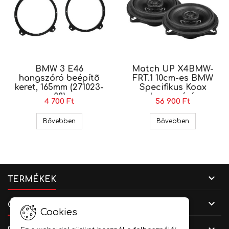
BMW 3 E46
Match UP X4BMW-
hangszóró beépítõ
FRT.1 10cm-es BMW
keret, 165mm (271023-
Specifikus Koax
08)
hangszóró
4 700 Ft
56 900 Ft
BMW 3 E46 hangszóró beépítõ keret, 165mm (27
Match UP X4
Bővebben
Bővebben

TERMÉKEK

CÉGADATOK
Cookies